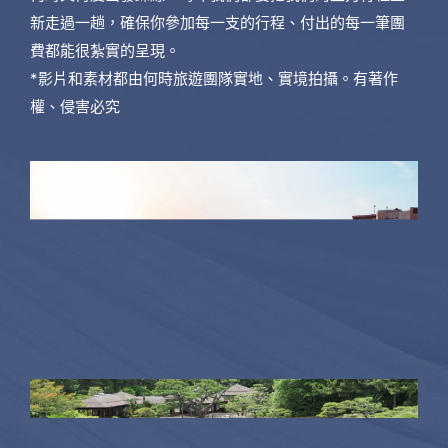
新走過一趟，確保你參加每一支的行程、付出的每一筆團
費都能很紮實的呈現。
*影片和素材都由何時旅遊團隊實地、實境拍攝。有著作
權、侵害必究