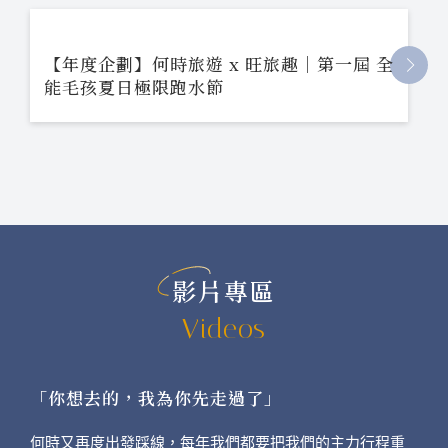
【年度企劃】何時旅遊 x 旺旅趣｜第一屆 全
能毛孩夏日極限跑水節
影片專區
Videos
「你想去的，我為你先走過了」
何時又再度出發踩線，每年我們都要把我們的主力行程重