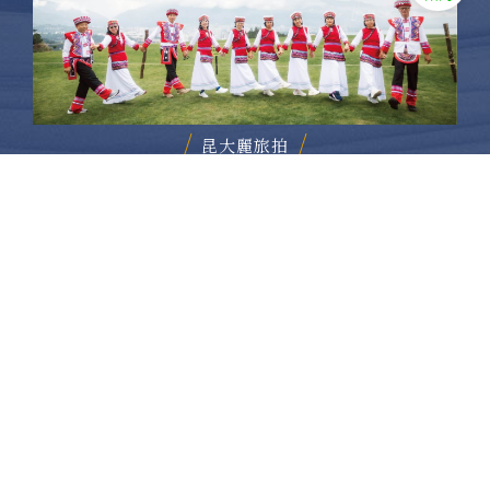
昆大麗旅拍
何時旅行社有限公司
品保 北2756 負責人：許采原
聯絡信箱：shallwegotravel2@gmail.com
台北店