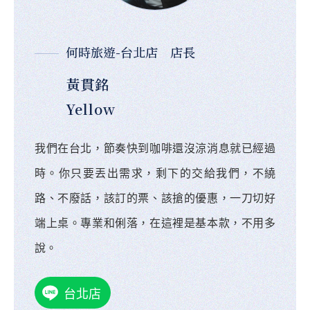
何時旅遊-台北店 店長
黃貫銘
Yellow
我們在台北，節奏快到咖啡還沒涼消息就已經過
時。你只要丟出需求，剩下的交給我們，不繞
路、不廢話，該訂的票、該搶的優惠，一刀切好
端上桌。專業和俐落，在這裡是基本款，不用多
說。
台北店