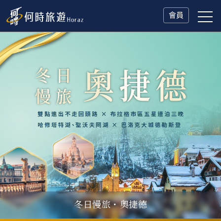
會員
冬日慢旅・奧捷德
父親節．限時特別企劃
一人旅行Solo Travel
山海雙享・北海道