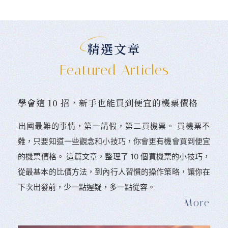
精選文章
Featured Articles
學會這 10 招，新手也能買到便宜的機票價格
󠀠出國最難的事情，第一請假，第二買機票。 󠀠買機票不
難，只要知道一些觀念和小技巧，你會更有機會買到便宜
的機票價格。 這篇文章，整理了 10 個買機票的小技巧，
從最基本的比價方法，到內行人習慣的操作策略，讓你在
下次出發前，少一點遲疑，多一點從容。