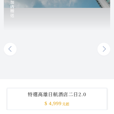
加碼贈送
特選高雄日航酒店二日2.0
$ 4,999
元起