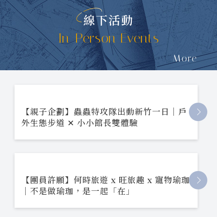
線下活動
In-Person Events
More
【親子企劃】蟲蟲特攻隊出動新竹一日｜戶
外生態步道 ✕ 小小館長雙體驗
【團員許願】何時旅遊 x 旺旅趣 x 寵物瑜珈
｜不是做瑜珈，是一起「在」