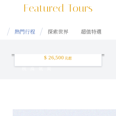
Featured Tours
熱門行程
探索世界
超值特選
特選釜山「楓」頂！5日
$ 26,500
元起
秋高氣爽