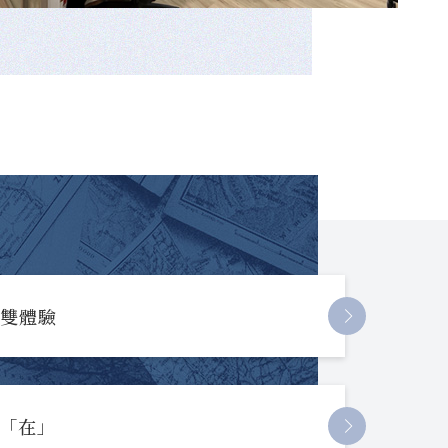
長雙體驗
起「在」