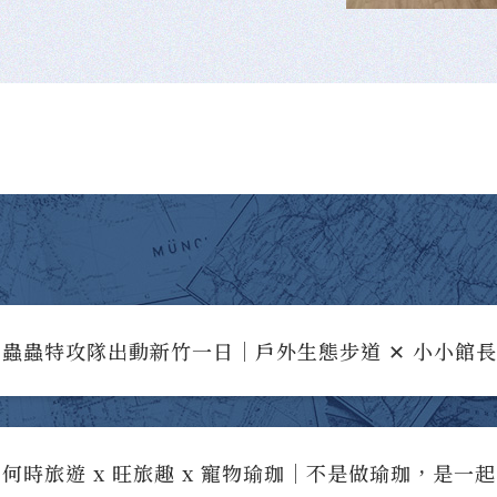
蟲蟲特攻隊出動新竹一日｜戶外生態步道 ✕ 小小館
何時旅遊 x 旺旅趣 x 寵物瑜珈｜不是做瑜珈，是一