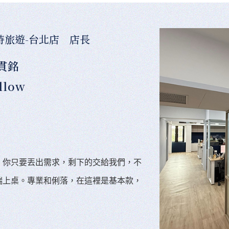
時旅遊-台北店 店長
貫銘
llow
。你只要丟出需求，剩下的交給我們，不
端上桌。專業和俐落，在這裡是基本款，