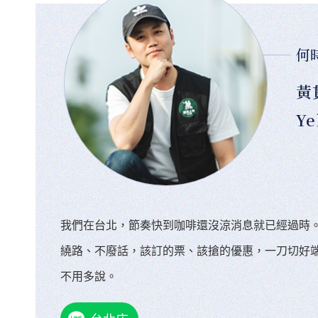
何
黃
Ye
我們在台北，節奏快到咖啡還沒涼消息就已經過時
繞路、不廢話，該訂的票、該搶的優惠，一刀切好
不用多說。