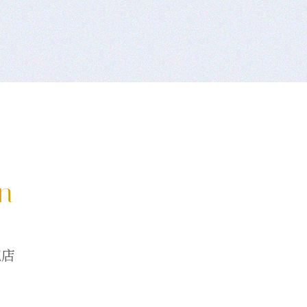
on
龍店