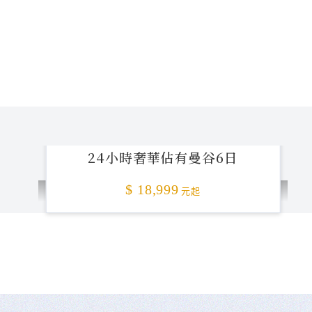
24小時奢華佔有曼谷6日
$ 18,999
元起
不准客訴