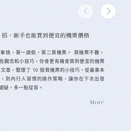
10 招，新手也能買到便宜的機票價格
難的事情，第一請假，第二買機票。 󠀠買機票不難，
些觀念和小技巧，你會更有機會買到便宜的機票
篇文章，整理了 10 個買機票的小技巧，從最基本
法，到內行人習慣的操作策略，讓你在下次出發
遲疑，多一點從容。