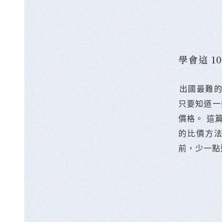
學會這 
󠀠出國最
只要知道一
價格。 這
的比價方
前，少一點