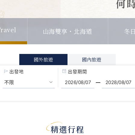
山海雙享・北海道
ravel
冬
國外旅遊
國內旅遊
出發地
出發期間
精選行程