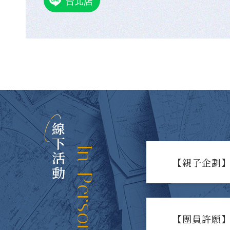
台北店
線下活動
In-Person Events
【親子企劃】
【團員許願】