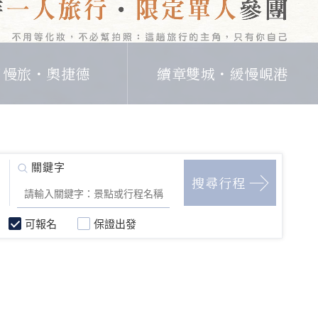
日慢旅・奧捷德
續章雙城・緩慢峴港
可報名
保證出發