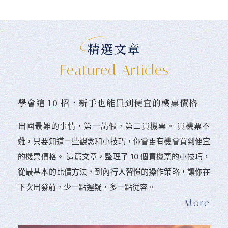
精選文章
Featured Articles
學會這 10 招，新手也能買到便宜的機票價格
󠀠出國最難的事情，第一請假，第二買機票。 󠀠買機票不
難，只要知道一些觀念和小技巧，你會更有機會買到便宜
的機票價格。 這篇文章，整理了 10 個買機票的小技巧，
從最基本的比價方法，到內行人習慣的操作策略，讓你在
下次出發前，少一點遲疑，多一點從容。