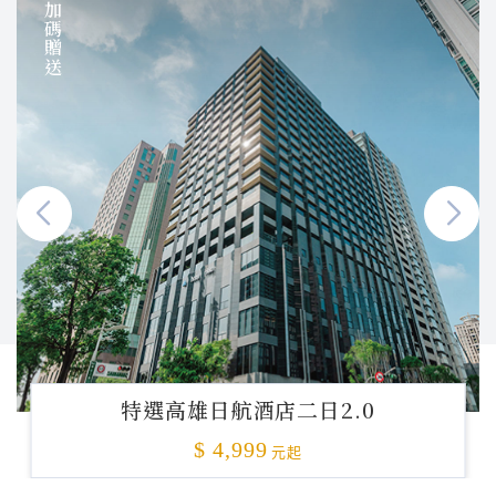
加碼贈送
特選高雄日航酒店二日2.0
$ 4,999
元起