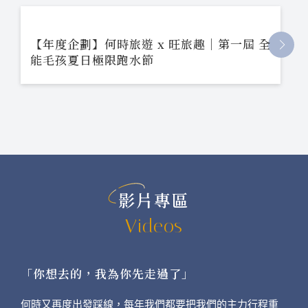
【年度企劃】何時旅遊 x 旺旅趣｜第一屆 全
能毛孩夏日極限跑水節
影片專區
Videos
「你想去的，我為你先走過了」
何時又再度出發踩線，每年我們都要把我們的主力行程重