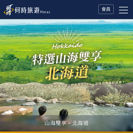
會員
山海雙享・北海道
父親節．限時特別企劃
一人旅行Solo Travel