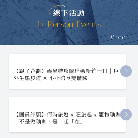
線下活動
In-Person Events
More
【親子企劃】蟲蟲特攻隊出動新竹一日｜戶
外生態步道 ✕ 小小館長雙體驗
【團員許願】何時旅遊 x 旺旅趣 x 寵物瑜珈
｜不是做瑜珈，是一起「在」