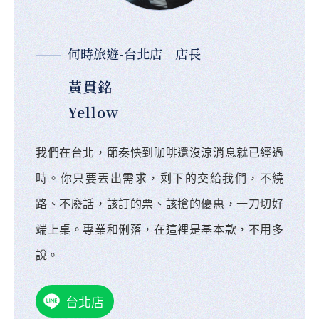
何時旅遊-台北店 店長
黃貫銘
Yellow
我們在台北，節奏快到咖啡還沒涼消息就已經過
時。你只要丟出需求，剩下的交給我們，不繞
路、不廢話，該訂的票、該搶的優惠，一刀切好
端上桌。專業和俐落，在這裡是基本款，不用多
說。
台北店