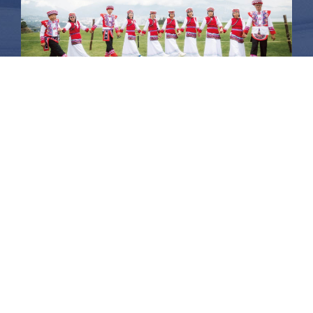
昆大麗旅拍
何時旅行社有限公司
品保 北2756 負責人：許采原
聯絡信箱：shallwegotravel2@gmail.com
台北店