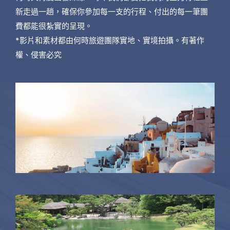
新走過一趟，確保你參加每一支的行程、付出的每一筆團
費都能很紮實的呈現。
*影片和素材都由何時旅遊團隊實地、實境拍攝。有著作
權、侵害必究