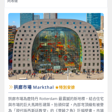
同等級
拱廊市場 Markthal
★特別安排
拱廊市場為鹿特丹 Rotterdam 最震撼的新地標，結合住宅
與市場的巨大馬蹄形建築。抬頭仰望，內部穹頂繪有被譽
為「現代版西斯廷教堂」的《豐饒之角》巨幅壁畫。市場