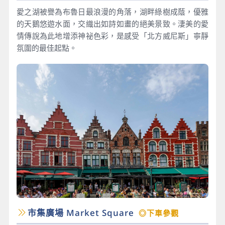
愛之湖被譽為布魯日最浪漫的角落，湖畔綠樹成蔭，優雅
的天鵝悠遊水面，交織出如詩如畫的絕美景致。淒美的愛
情傳說為此地增添神祕色彩，是感受「北方威尼斯」寧靜
氛圍的最佳起點。
市集廣場 Market Square
◎下車參觀