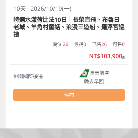
10
天
2026/10/19(一)
特選水漾荷比法10日｜長榮直飛、布魯日
老城、羊角村童話、浪漫三遊船、羅浮宮巡
禮
機位
26
候補
0
已售
26
可售
0
NT$103,900
起
長榮航空
桃園國際機場
晚去早回
候補