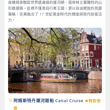
座橋樑串聯起世界遺產級的運河網，兩岸林立著獨特的山
形牆建築。這裡不僅是自行車王國，更以自由開放的氛圍
著稱，完美融合了 17 世紀黃金時代的輝煌與現代前衛活
力。
阿姆斯特丹運河遊船 Canal Cruise
★特別安
排