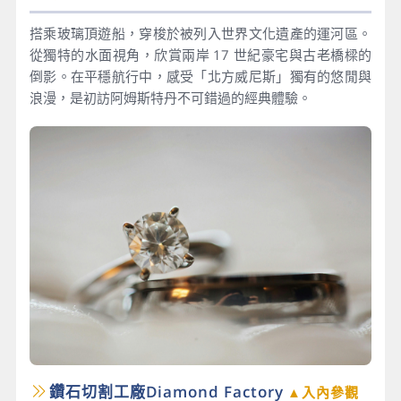
搭乘玻璃頂遊船，穿梭於被列入世界文化遺產的運河區。
從獨特的水面視角，欣賞兩岸 17 世紀豪宅與古老橋樑的
倒影。在平穩航行中，感受「北方威尼斯」獨有的悠閒與
浪漫，是初訪阿姆斯特丹不可錯過的經典體驗。
鑽石切割工廠Diamond Factory
▲入內參觀