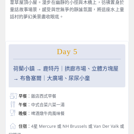
葦草屋頂小屋。漫步在幽靜的小徑與木橋上，彷彿置身於
童話故事場景，感受與世無爭的靜謐氛圍，將這座水上童
話村的夢幻美景盡收眼底。
Day 5
荷蘭小鎮 → 鹿特丹｜拱廊市場、立體方塊屋
→ 布魯塞爾｜大廣場、尿尿小童
早餐
：飯店西式早餐
午餐
：中式合菜六菜一湯
晚餐
：啤酒燉牛肉風味餐
住宿
：4星 Mercure 或 NH Brussels 或 Van Der Valk 或