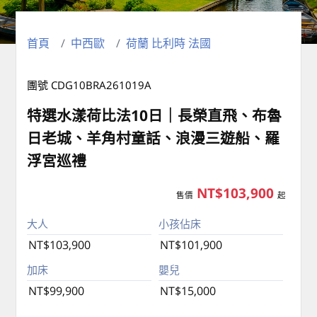
首頁
中西歐
荷蘭 比利時 法國
團號 CDG10BRA261019A
特選水漾荷比法10日｜長榮直飛、布魯
日老城、羊角村童話、浪漫三遊船、羅
浮宮巡禮
NT$103,900
售價
起
大人
小孩佔床
NT$103,900
NT$101,900
加床
嬰兒
NT$99,900
NT$15,000