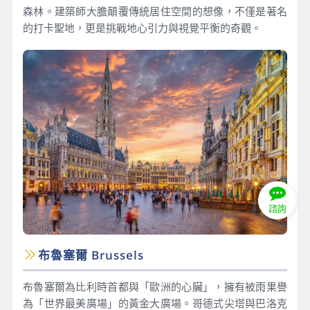
森林。建築師大膽顛覆傳統居住空間的想像，不僅是著名
的打卡聖地，更是挑戰地心引力與視覺平衡的奇觀。
諮詢
布魯塞爾 Brussels
布魯塞爾為比利時首都與「歐洲的心臟」，擁有被雨果譽
為「世界最美廣場」的黃金大廣場。哥德式尖塔與巴洛克