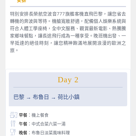
安排
特別安排長榮航空波音777旗艦客機直飛巴黎，讓您省去
轉機的奔波與等待。機艙寬敞舒適，配備個人娛樂系統與
符合人體工學座椅，全中文服務、觀賞最新電影、熱騰騰
家鄉味餐點，讓長途飛行成為一種享受。晚班機出發、一
早抵達的絕佳時刻，讓您精神飽滿地展開浪漫的歐洲之
旅。
Day 2
巴黎 → 布魯日 → 荷比小鎮
早餐
：機上餐食
午餐
：中式合菜六菜一湯
晚餐
：布魯日淡菜風味料理