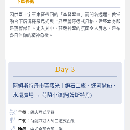
下車參觀
因供奉十字軍東征帶回的「基督聖血」而聞名遐邇。教堂
融合下層沉穩羅馬式與上層華麗哥德式風格，建築本身即
是藝術傑作。走入其中，莊嚴神聖的氛圍令人屏息，是布
魯日信仰的精神象徵。
Day 3
阿姆斯特丹市區觀光｜鑽石工廠、運河遊船、
水壩廣場 → 荷蘭小鎮(阿姆斯特丹)
早餐
：飯店西式早餐
午餐
：荷蘭煎餅大師三道式西餐
晚餐
：中式合菜六菜一湯