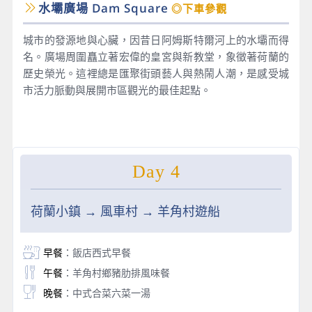
水壩廣場 Dam Square
◎下車參觀
城市的發源地與心臟，因昔日阿姆斯特爾河上的水壩而得
名。廣場周圍矗立著宏偉的皇宮與新教堂，象徵著荷蘭的
歷史榮光。這裡總是匯聚街頭藝人與熱鬧人潮，是感受城
市活力脈動與展開市區觀光的最佳起點。
Day 4
荷蘭小鎮 → 風車村 → 羊角村遊船
早餐
：飯店西式早餐
午餐
：羊角村鄉豬肋排風味餐
晚餐
：中式合菜六菜一湯