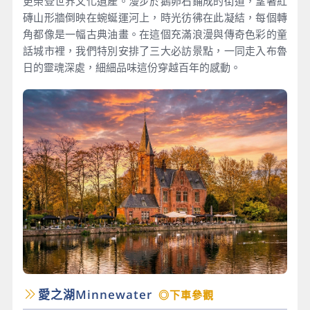
更榮登世界文化遺產。漫步於鵝卵石鋪成的街道，望著紅
磚山形牆倒映在蜿蜒運河上，時光彷彿在此凝結，每個轉
角都像是一幅古典油畫。在這個充滿浪漫與傳奇色彩的童
話城市裡，我們特別安排了三大必訪景點，一同走入布魯
日的靈魂深處，細細品味這份穿越百年的感動。
愛之湖Minnewater
◎下車參觀