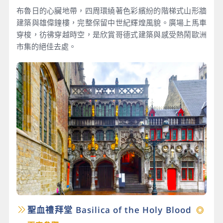
布魯日的心臟地帶，四周環繞著色彩繽紛的階梯式山形牆
建築與雄偉鐘樓，完整保留中世紀輝煌風貌。廣場上馬車
穿梭，彷彿穿越時空，是欣賞哥德式建築與感受熱鬧歐洲
市集的絕佳去處。
聖血禮拜堂 Basilica of the Holy Blood
◎