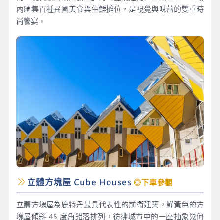
內匯集百種異國美食與生鮮攤位，是視覺與味蕾的雙重時
尚饗宴。
立體方塊屋 Cube Houses
◎下車參觀
立體方塊屋為鹿特丹最具代表性的前衛建築，鮮黃色的方
塊屋傾斜 45 度角錯落排列，彷彿城市中的一座抽象幾何