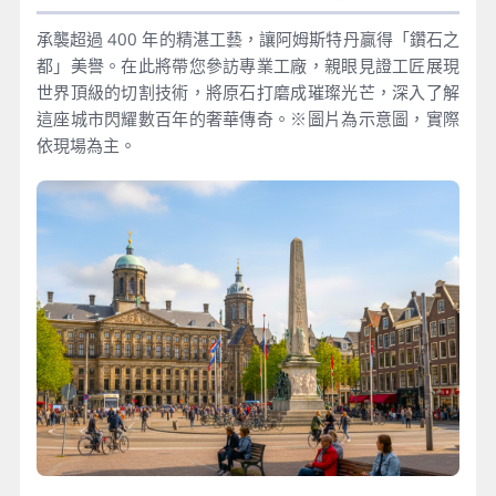
承襲超過 400 年的精湛工藝，讓阿姆斯特丹贏得「鑽石之
都」美譽。在此將帶您參訪專業工廠，親眼見證工匠展現
世界頂級的切割技術，將原石打磨成璀璨光芒，深入了解
這座城市閃耀數百年的奢華傳奇。※圖片為示意圖，實際
依現場為主。