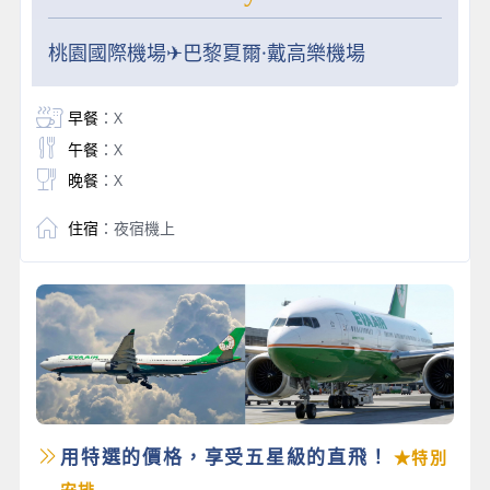
桃園國際機場✈巴黎夏爾·戴高樂機場
早餐
：X
午餐
：X
晚餐
：X
住宿
：夜宿機上
用特選的價格，享受五星級的直飛！
★特別