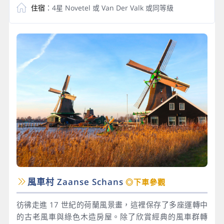
住宿
：4星 Novetel 或 Van Der Valk 或同等級
風車村 Zaanse Schans
◎下車參觀
彷彿走進 17 世紀的荷蘭風景畫，這裡保存了多座運轉中
的古老風車與綠色木造房屋。除了欣賞經典的風車群轉