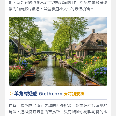
動，還能參觀傳統木鞋工坊與起司製作，空氣中飄散著濃
濃的荷蘭鄉村氣息，是體驗道地文化的最佳櫥窗。
羊角村遊船 Giethoorn
★特別安排
在有「綠色威尼斯」之稱的世外桃源，驗羊角村最道地的
玩法，這裡沒有喧囂的車馬聲，只有蜿蜒小河與可愛的蘆