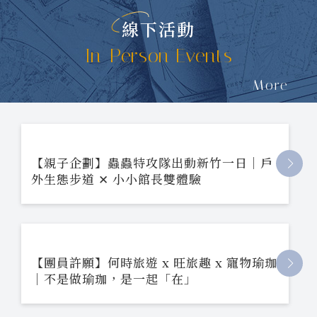
線下活動
In-Person Events
More
【親子企劃】蟲蟲特攻隊出動新竹一日｜戶
外生態步道 ✕ 小小館長雙體驗
【團員許願】何時旅遊 x 旺旅趣 x 寵物瑜珈
｜不是做瑜珈，是一起「在」