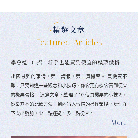
精選文章
Featured Articles
學會這 10 招，新手也能買到便宜的機票價格
󠀠出國最難的事情，第一請假，第二買機票。 󠀠買機票不
難，只要知道一些觀念和小技巧，你會更有機會買到便宜
的機票價格。 這篇文章，整理了 10 個買機票的小技巧，
從最基本的比價方法，到內行人習慣的操作策略，讓你在
下次出發前，少一點遲疑，多一點從容。