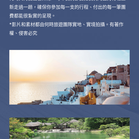
新走過一趟，確保你參加每一支的行程、付出的每一筆團
費都能很紮實的呈現。
*影片和素材都由何時旅遊團隊實地、實境拍攝。有著作
權、侵害必究