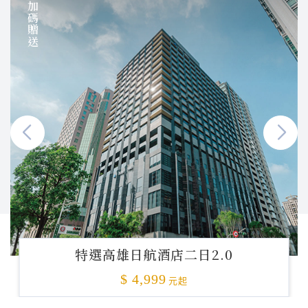
加碼贈送
特選高雄日航酒店二日2.0
$ 4,999
元起