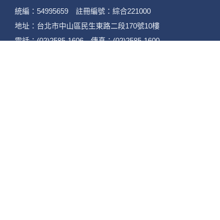
統編：54995659 註冊編號：綜合221000
地址：台北市中山區民生東路二段170號10樓
電話：(02)2585-1606 傳真：(02)2585-1600
桃園店
統編：93770123 註冊編號：綜合221004
地址：桃園市蘆竹區大竹路506-12號
電話：(03)313-5656 傳真：(03)313-3338
竹南店
統編：94108840 註冊編號：綜合221003
地址：苗栗縣竹南鎮自由街88-12號
電話：(037)462858 傳真：(037)462958
苗栗店
統編：90150079 註冊編號：綜合221002