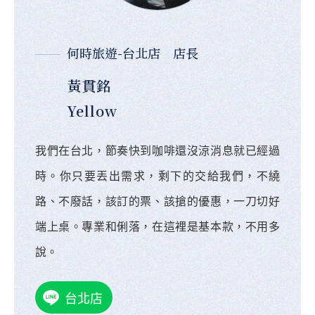
何時旅遊-台北店 店長
黃貫銘
Yellow
我們在台北，節奏快到咖啡還沒涼消息就已經過
時。你只要丟出需求，剩下的交給我們，不繞
路、不廢話，該訂的票、該搶的優惠，一刀切好
端上桌。專業和俐落，在這裡是基本款，不用多
說。
台北店