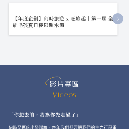
【年度企劃】何時旅遊 x 旺旅趣｜第一屆 全
能毛孩夏日極限跑水節
影片專區
Videos
「你想去的，我為你先走過了」
何時又再度出發踩線，每年我們都要把我們的主力行程重