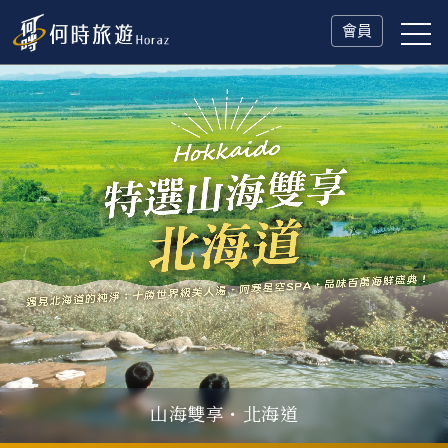
會員
冬日慢旅・奧捷德
父親節．限時特別企劃
一人旅行Solo Travel
山海雙享・北海道