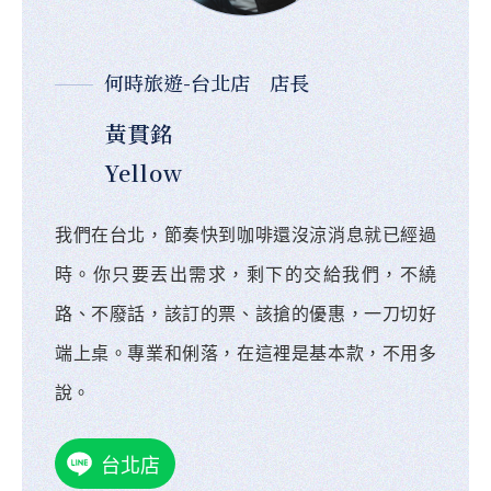
何時旅遊-台北店 店長
黃貫銘
Yellow
我們在台北，節奏快到咖啡還沒涼消息就已經過
時。你只要丟出需求，剩下的交給我們，不繞
路、不廢話，該訂的票、該搶的優惠，一刀切好
端上桌。專業和俐落，在這裡是基本款，不用多
說。
台北店