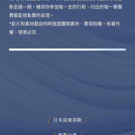
新走過一趟，確保你參加每一支的行程、付出的每一筆團
費都能很紮實的呈現。
*影片和素材都由何時旅遊團隊實地、實境拍攝。有著作
權、侵害必究
日本深度探勘
寧夏沙漠