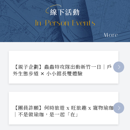
線下活動
In-Person Events
More
【親子企劃】蟲蟲特攻隊出動新竹一日｜戶
外生態步道 ✕ 小小館長雙體驗
【團員許願】何時旅遊 x 旺旅趣 x 寵物瑜珈
｜不是做瑜珈，是一起「在」