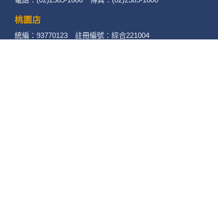
桃園店
統編：93770123 註冊編號：綜合221004
地址：桃園市蘆竹區大竹路506-12號
電話：(03)313-5656 傳真：(03)313-3338
竹南店
統編：94108840 註冊編號：綜合221003
地址：苗栗縣竹南鎮自由街88-12號
電話：(037)462858 傳真：(037)462958
苗栗店
統編：90150079 註冊編號：綜合221002
地址：苗栗縣苗栗市至公路220號
電話：(037)377948 (037)377940
傳真：(037)377848