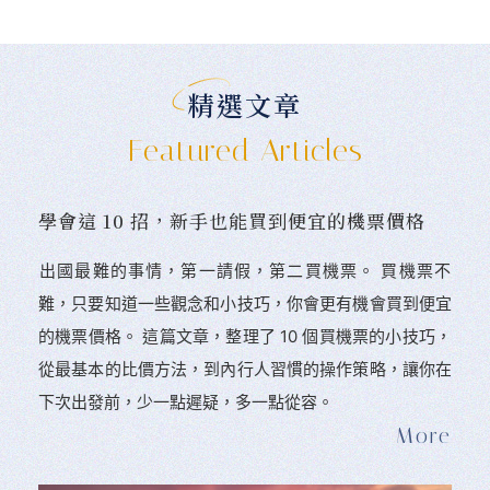
精選文章
Featured Articles
學會這 10 招，新手也能買到便宜的機票價格
󠀠出國最難的事情，第一請假，第二買機票。 󠀠買機票不
難，只要知道一些觀念和小技巧，你會更有機會買到便宜
的機票價格。 這篇文章，整理了 10 個買機票的小技巧，
從最基本的比價方法，到內行人習慣的操作策略，讓你在
下次出發前，少一點遲疑，多一點從容。