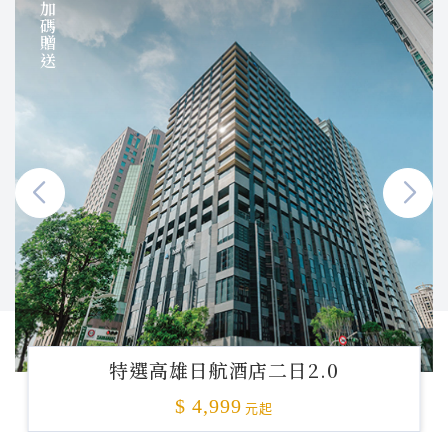
加碼贈送
特選高雄日航酒店二日2.0
$ 4,999
元起