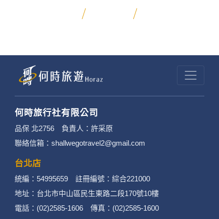
日本深度探勘
寧夏沙漠
昆大麗旅拍
何時旅行社有限公司
品保 北2756 負責人：許采原
聯絡信箱：shallwegotravel2@gmail.com