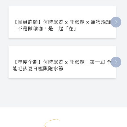
【親子企劃】蟲蟲特攻隊出動新竹一日｜戶
外生態步道 ✕ 小小館長雙體驗
【團員許願】何時旅遊 x 旺旅趣 x 寵物瑜珈
｜不是做瑜珈，是一起「在」
【年度企劃】何時旅遊 x 旺旅趣｜第一屆 全
能毛孩夏日極限跑水節