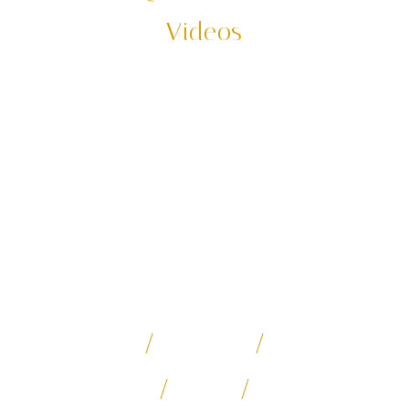
影片專區
Videos
「你想去的，我為你先走過了」
何時又再度出發踩線，每年我們都要把我們的主力行程重
新走過一趟，確保你參加每一支的行程、付出的每一筆團
費都能很紮實的呈現。
*影片和素材都由何時旅遊團隊實地、實境拍攝。有著作
權、侵害必究