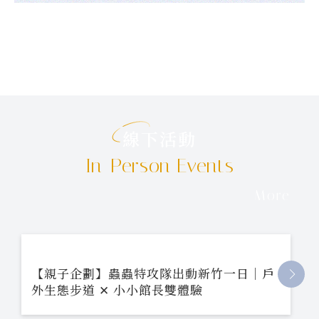
線下活動
In-Person Events
More