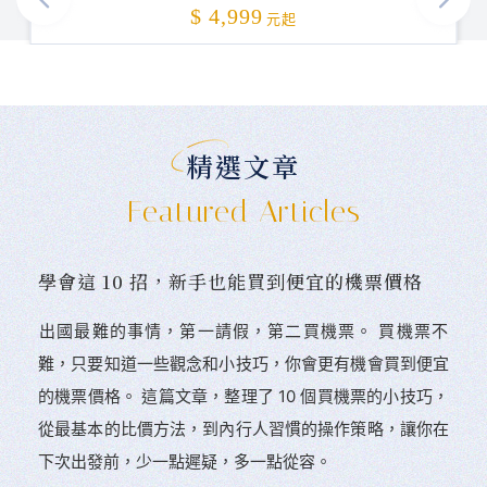
加碼贈送
$ 4,999
元起
精選文章
Featured Articles
學會這 10 招，新手也能買到便宜的機票價格
󠀠出國最難的事情，第一請假，第二買機票。 󠀠買機票不
難，只要知道一些觀念和小技巧，你會更有機會買到便宜
的機票價格。 這篇文章，整理了 10 個買機票的小技巧，
從最基本的比價方法，到內行人習慣的操作策略，讓你在
下次出發前，少一點遲疑，多一點從容。