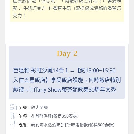
虞書欣同款「漂亮水」，粉嫩好喝又好拍！）香濃絕
配： 牛奶巧克力 ＋ 香蕉牛奶（混搭變成濃郁的香蕉巧
克力！
Day 2
芭達雅-彩虹沙灘14合１→【約15:00~15:30
入住五星飯店】享受飯店設施→何時飯店特別
獻禮→Tiffany Show蒂芬妮歌舞50周年大秀
早餐
：飯店早餐
午餐
：花雕醇香雞(餐標390泰銖)
晚餐
：泰式流水活蝦吃到飽+啤酒暢飲(餐標600泰銖)