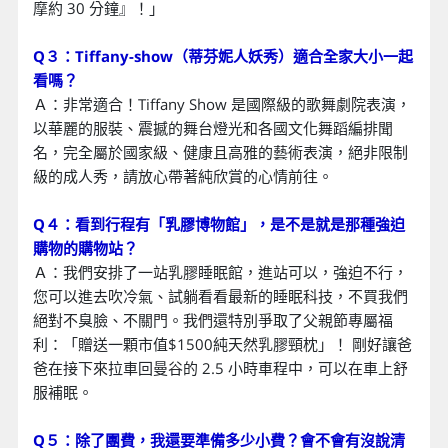
摩約 30 分鐘』！」
Q３：Tiffany-show（蒂芬妮人妖秀）適合全家大小一起
看嗎？
Ａ：非常適合！Tiffany Show 是國際級的歌舞劇院表演，
以華麗的服裝、震撼的舞台燈光和各國文化舞蹈編排聞
名，完全屬於國家級、健康且高雅的藝術表演，絕非限制
級的成人秀，請放心帶著純欣賞的心情前往。
Q４：看到行程有「乳膠博物館」，是不是就是那種強迫
購物的購物站？
Ａ：我們安排了一站乳膠睡眠館，進站可以，強迫不行，
您可以進去吹冷氣、試躺看看最新的睡眠科技，不買我們
絕對不臭臉、不關門。我們還特別爭取了父親節專屬福
利：「贈送一顆市值$1500純天然乳膠頸枕」！ 剛好讓爸
爸在接下來拉車回曼谷的 2.5 小時車程中，可以在車上舒
服補眠。
Q５：除了團費，我還要準備多少小費？會不會有沒說清