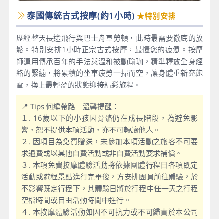
泰國傳統古式按摩(約1小時)
★特別安排
歷經整天長途飛行與巴士舟車勞頓，此時最需要徹底的放
鬆。特別安排1小時正宗古式按摩，最懂您的疲憊。按摩
師運用傳承百年的手法與溫和被動瑜珈，精準釋放全身經
絡的緊繃，將累積的坐車疲勞一掃而空，讓身體重新充飽
電，換上最輕盈的狀態迎接精彩旅程。
📍 Tips 何編帶路｜溫馨提醒：
１. 16歲以下的小孩因骨骼仍在成長階段，為避免影
響，恕不提供本項活動，亦不可轉讓他人。
２. 因項目為免費贈送，未參加本項活動之旅客不可要
求退費或以其他自費活動或非自費活動要求補償。
３. 本項免費按摩體驗活動將依據團體行程日各項既定
活動或遊程景點進行完畢後，方安排團員前往體驗，於
不影響既定行程下，其體驗日將於行程中任一天之行程
空檔時間或自由活動時間中進行。
４. 本按摩體驗活動如因不可抗力或不可歸責於本公司