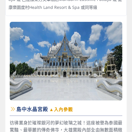
康樂園度村Health Land Resort & Spa 或同等級
島中水晶宮殿
▲入內參觀
彷彿置身於璀璨銀河的夢幻玻璃之城！這座被譽為泰國最
驚豔、最華麗的傳奇佛寺，大雄寶殿內部全由無數面精緻