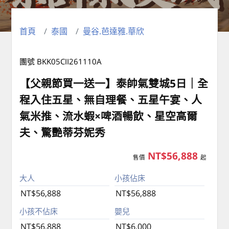
首頁
泰國
曼谷.芭達雅.華欣
團號 BKK05CII261110A
【父親節買一送一】泰帥氣雙城5日｜全
程入住五星、無自理餐、五星午宴、人
氣米推、流水蝦×啤酒暢飲、星空高爾
夫、驚艷蒂芬妮秀
NT$56,888
售價
起
大人
小孩佔床
NT$56,888
NT$56,888
小孩不佔床
嬰兒
NT$56,888
NT$6,000