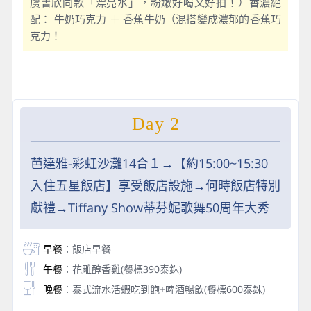
虞書欣同款「漂亮水」，粉嫩好喝又好拍！）香濃絕
配： 牛奶巧克力 ＋ 香蕉牛奶（混搭變成濃郁的香蕉巧
克力！
Day 2
芭達雅-彩虹沙灘14合１→【約15:00~15:30
入住五星飯店】享受飯店設施→何時飯店特別
獻禮→Tiffany Show蒂芬妮歌舞50周年大秀
早餐
：飯店早餐
午餐
：花雕醇香雞(餐標390泰銖)
晚餐
：泰式流水活蝦吃到飽+啤酒暢飲(餐標600泰銖)