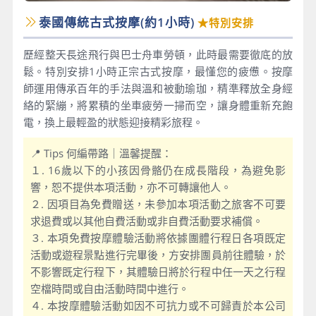
泰國傳統古式按摩(約1小時)
★特別安排
歷經整天長途飛行與巴士舟車勞頓，此時最需要徹底的放
鬆。特別安排1小時正宗古式按摩，最懂您的疲憊。按摩
師運用傳承百年的手法與溫和被動瑜珈，精準釋放全身經
絡的緊繃，將累積的坐車疲勞一掃而空，讓身體重新充飽
電，換上最輕盈的狀態迎接精彩旅程。
📍 Tips 何編帶路｜溫馨提醒：
１. 16歲以下的小孩因骨骼仍在成長階段，為避免影
響，恕不提供本項活動，亦不可轉讓他人。
２. 因項目為免費贈送，未參加本項活動之旅客不可要
求退費或以其他自費活動或非自費活動要求補償。
３. 本項免費按摩體驗活動將依據團體行程日各項既定
活動或遊程景點進行完畢後，方安排團員前往體驗，於
不影響既定行程下，其體驗日將於行程中任一天之行程
空檔時間或自由活動時間中進行。
４. 本按摩體驗活動如因不可抗力或不可歸責於本公司