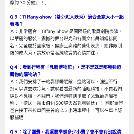
摩約 30 分鐘』！」
Q３：Tiffany-show（蒂芬妮人妖秀）適合全家大小一起
看嗎？
Ａ：非常適合！Tiffany Show 是國際級的歌舞劇院表演，
以華麗的服裝、震撼的舞台燈光和各國文化舞蹈編排聞
名，完全屬於國家級、健康且高雅的藝術表演，絕非限制
級的成人秀，請放心帶著純欣賞的心情前往。
Q４：看到行程有「乳膠博物館」，是不是就是那種強迫
購物的購物站？
Ａ：我們安排了一站乳膠睡眠館，進站可以，強迫不行，
您可以進去吹冷氣、試躺看看最新的睡眠科技，不買我們
絕對不臭臉、不關門。我們還特別爭取了父親節專屬福
利：「贈送一顆市值$1500純天然乳膠頸枕」！ 剛好讓爸
爸在接下來拉車回曼谷的 2.5 小時車程中，可以在車上舒
服補眠。
Q５：除了團費，我還要準備多少小費？會不會有沒說清