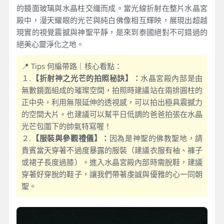
的鏡面玻璃與水晶柱交織而成。當光線折射在整片水晶宮
殿中，漫天耀眼的光芒與純白佛像相互輝映，展現出超越
現實的視覺震撼與神聖平靜，是來到泰國絕對不可錯過的
絕美心靈淨化之地。
📍 Tips 何編帶路｜核心看點：
１.
【折射神之光芒的拍照秘訣】：
水晶宮殿內部是由
無數鏡面組成的璀璨空間，拍照時建議站在兩排圓柱的
正中央，利用無限延伸的透視感，可以拍出極具震撼力
的空間大片。也建議可以幫平日低調的爸爸拍張在水晶
光芒包圍下的帥氣特寫喔！
２.
【服裝與參觀禮儀】：
因為是神聖的佛教聖地，請
貴賓當天穿著不過度暴露的服裝（建議衣服有袖、褲子
或裙子長度過膝）。進入水晶宮殿內部時需脫鞋，建議
穿著好穿脫的鞋子，讓我們帶著虔誠與優雅的心一同朝
聖。