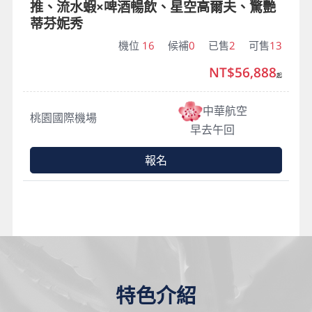
推、流水蝦×啤酒暢飲、星空高爾夫、驚艷
蒂芬妮秀
機位
16
候補
0
已售
2
可售
13
NT$56,888
起
中華航空
桃園國際機場
早去午回
報名
特色介紹