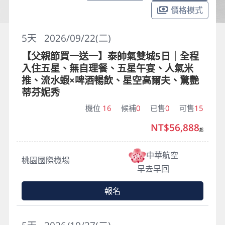
價格模式
5
天
2026/09/22(二)
【父親節買一送一】泰帥氣雙城5日｜全程
入住五星、無自理餐、五星午宴、人氣米
推、流水蝦×啤酒暢飲、星空高爾夫、驚艷
蒂芬妮秀
機位
16
候補
0
已售
0
可售
15
NT$56,888
起
中華航空
桃園國際機場
早去早回
報名