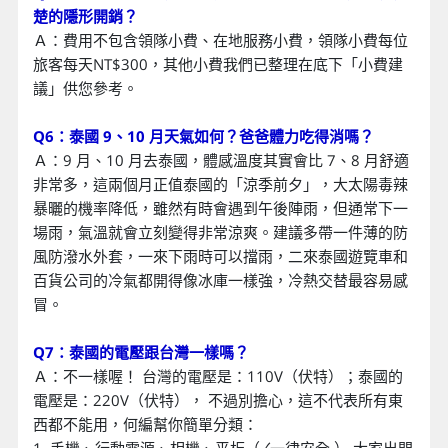
楚的隱形開銷？
Ａ：費用不包含領隊小費、在地服務小費，領隊小費每位
旅客每天NT$300，其他小費我們已整理在底下「小費建
議」供您參考。
Q6：泰國 9、10 月天氣如何？爸爸體力吃得消嗎？
Ａ：9 月、10 月去泰國，體感溫度其實會比 7、8 月舒適
非常多，這兩個月正值泰國的「涼季前夕」，大太陽毒辣
暴曬的機率降低，雖然有時會遇到午後陣雨，但通常下一
場雨，氣溫就會立刻變得非常涼爽。建議多帶一件薄的防
風防潑水外套，一來下雨時可以擋雨，二來泰國遊覽車和
百貨公司的冷氣都開得像冰庫一樣強，冷熱交替最容易感
冒。
Q7：泰國的電壓跟台灣一樣嗎？
Ａ：不一樣喔！ 台灣的電壓是：110V（伏特）；泰國的
電壓是：220V（伏特）， 不過別擔心，這不代表所有東
西都不能用，何編幫你簡單分類：