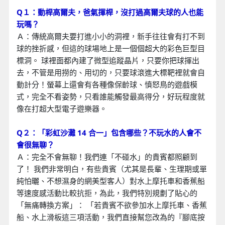
Q１：動桿高爾夫，爸氣揮桿
，沒打過高爾夫球的人也能
玩嗎？
Ａ：傳統高爾夫要打進小小的洞裡，新手往往會有打不到
球的挫折感，但這的球場地上是一個個超大的彩色巨型目
標洞。 球裡面都內建了微型追蹤晶片，只要你把球揮出
去，不管是用撈的、用切的，只要球滾進大標靶裡就會自
動計分！螢幕上還會有各種像保齡球、憤怒鳥的遊戲模
式，完全不看姿勢，只看誰能觸發最高得分，好玩程度就
像在打超大型電子遊樂器。
Q２：「彩虹沙灘 14 合一」包含哪些？不玩水的人會不
會很無聊？
Ａ：完全不會無聊！我們連「不碰水」的貴賓都照顧到
了！ 我們非常明白，有些貴賓（尤其是長輩、生理期或單
純怕曬、不想濕身的網美型客人）對水上摩托車和香蕉船
等速度感活動比較抗拒，為此，我們特別規劃了貼心的
「無痛轉換方案」： 「若貴賓不欲參加水上摩托車、香蕉
船、水上滑板這三項活動，我們直接幫您改為的『腳底按