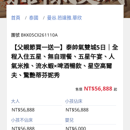
首頁
泰國
曼谷.芭達雅.華欣
團號 BKK05CII261110A
【父親節買一送一】泰帥氣雙城5日｜全
程入住五星、無自理餐、五星午宴、人
氣米推、流水蝦×啤酒暢飲、星空高爾
夫、驚艷蒂芬妮秀
NT$56,888
售價
起
大人
小孩佔床
NT$56,888
NT$56,888
小孩不佔床
嬰兒
NT$56,888
NT$6,000