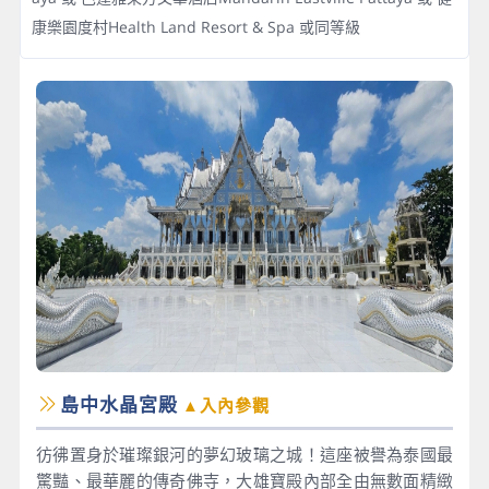
康樂園度村Health Land Resort & Spa 或同等級
島中水晶宮殿
▲入內參觀
彷彿置身於璀璨銀河的夢幻玻璃之城！這座被譽為泰國最
驚豔、最華麗的傳奇佛寺，大雄寶殿內部全由無數面精緻