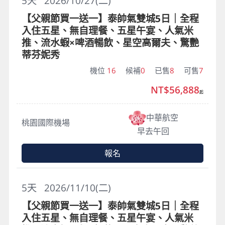
5
天
2026/10/27(二)
【父親節買一送一】泰帥氣雙城5日｜全程
入住五星、無自理餐、五星午宴、人氣米
推、流水蝦×啤酒暢飲、星空高爾夫、驚艷
蒂芬妮秀
機位
16
候補
0
已售
8
可售
7
NT$56,888
起
中華航空
桃園國際機場
早去午回
報名
5
天
2026/11/10(二)
【父親節買一送一】泰帥氣雙城5日｜全程
入住五星、無自理餐、五星午宴、人氣米