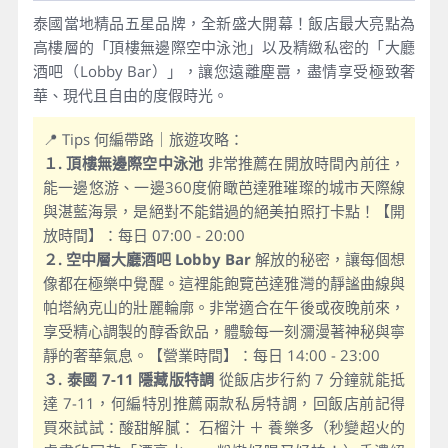
泰國當地精品五星品牌，全新盛大開幕！飯店最大亮點為
高樓層的「頂樓無邊際空中泳池」以及精緻私密的「大廳
酒吧（Lobby Bar）」，讓您遠離塵囂，盡情享受極致奢
華、現代且自由的度假時光。
📍 Tips 何編帶路｜旅遊攻略：
１. 頂樓無邊際空中泳池
非常推薦在開放時間內前往，
能一邊悠游、一邊360度俯瞰芭達雅璀璨的城市天際線
與湛藍海景，是絕對不能錯過的絕美拍照打卡點！【開
放時間】：每日 07:00 - 20:00
２. 空中層大廳酒吧 Lobby Bar
解放的秘密，讓每個想
像都在極樂中覺醒。這裡能飽覽芭達雅灣的靜謐曲線與
帕塔納克山的壯麗輪廓。非常適合在午後或夜晚前來，
享受精心調製的醇香飲品，體驗每一刻瀰漫著神秘與寧
靜的奢華氣息。【營業時間】：每日 14:00 - 23:00
３. 泰國 7-11 隱藏版特調
從飯店步行約 7 分鐘就能抵
達 7-11，何編特別推薦兩款私房特調，回飯店前記得
買來試試：酸甜解膩： 石榴汁 ＋ 養樂多（秒變超火的