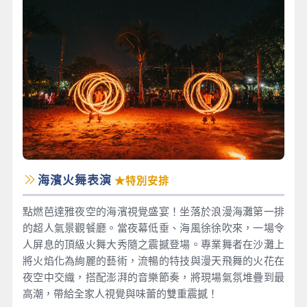
海濱火舞表演
★特別安排
點燃芭達雅夜空的海濱視覺盛宴！坐落於浪漫海灘第一排
的超人氣景觀餐廳。當夜幕低垂、海風徐徐吹來，一場令
人屏息的頂級火舞大秀隨之震撼登場。專業舞者在沙灘上
將火焰化為絢麗的藝術，流暢的特技與漫天飛舞的火花在
夜空中交織，搭配澎湃的音樂節奏，將現場氣氛堆疊到最
高潮，帶給全家人視覺與味蕾的雙重震撼！