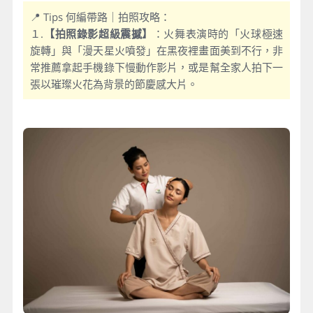
📍 Tips 何編帶路｜拍照攻略：
１.
【拍照錄影超級震撼】
：火舞表演時的「火球極速
旋轉」與「漫天星火噴發」在黑夜裡畫面美到不行，非
常推薦拿起手機錄下慢動作影片，或是幫全家人拍下一
張以璀璨火花為背景的節慶感大片。