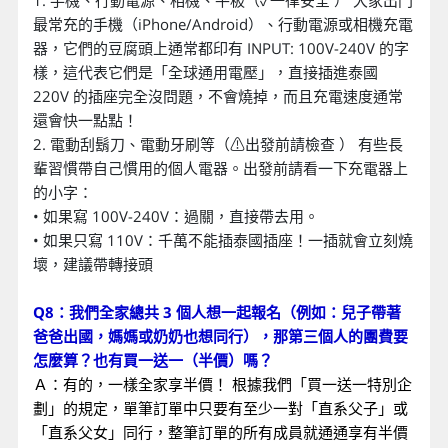
1. 手機、行動電源、相機、平板（✓一律安全 ） 大家出門
最常充的手機（iPhone/Android）、行動電源或相機充電
器，它們的豆腐頭上通常都印有 INPUT: 100V-240V 的字
樣，這代表它們是「全球通用電壓」，直接插進泰國
220V 的插座完全沒問題，不會燒掉，而且充電速度通常
還會快一點點！
2. 電動刮鬍刀、電動牙刷等（⚠出發前請檢查 ） 有些長
輩習慣帶自己慣用的個人電器。出發前請看一下充電器上
的小字：
• 如果寫 100V-240V：過關，直接帶去用。
• 如果只寫 110V：千萬不能插泰國插座！一插就會立刻燒
壞，建議帶轉接頭
Q8：我們全家總共 3 個人想一起報名（例如：兒子帶著
爸爸出國，媽媽或奶奶也想同行），那第三個人的團費要
怎麼算？也有買一送一（半價）嗎？
Ａ：有的，一樣全家享半價！ 根據我們「買一送一特別企
劃」的規定，單筆訂單中只要有至少一對「直系父子」或
「直系父女」同行，整筆訂單的所有成員就通通享有半價