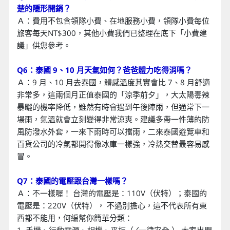
楚的隱形開銷？
Ａ：費用不包含領隊小費、在地服務小費，領隊小費每位
旅客每天NT$300，其他小費我們已整理在底下「小費建
議」供您參考。
Q6：泰國 9、10 月天氣如何？爸爸體力吃得消嗎？
Ａ：9 月、10 月去泰國，體感溫度其實會比 7、8 月舒適
非常多，這兩個月正值泰國的「涼季前夕」，大太陽毒辣
暴曬的機率降低，雖然有時會遇到午後陣雨，但通常下一
場雨，氣溫就會立刻變得非常涼爽。建議多帶一件薄的防
風防潑水外套，一來下雨時可以擋雨，二來泰國遊覽車和
百貨公司的冷氣都開得像冰庫一樣強，冷熱交替最容易感
冒。
Q7：泰國的電壓跟台灣一樣嗎？
Ａ：不一樣喔！ 台灣的電壓是：110V（伏特）；泰國的
電壓是：220V（伏特）， 不過別擔心，這不代表所有東
西都不能用，何編幫你簡單分類：