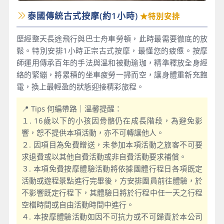
泰國傳統古式按摩(約1小時)
★特別安排
歷經整天長途飛行與巴士舟車勞頓，此時最需要徹底的放
鬆。特別安排1小時正宗古式按摩，最懂您的疲憊。按摩
師運用傳承百年的手法與溫和被動瑜珈，精準釋放全身經
絡的緊繃，將累積的坐車疲勞一掃而空，讓身體重新充飽
電，換上最輕盈的狀態迎接精彩旅程。
📍 Tips 何編帶路｜溫馨提醒：
１. 16歲以下的小孩因骨骼仍在成長階段，為避免影
響，恕不提供本項活動，亦不可轉讓他人。
２. 因項目為免費贈送，未參加本項活動之旅客不可要
求退費或以其他自費活動或非自費活動要求補償。
３. 本項免費按摩體驗活動將依據團體行程日各項既定
活動或遊程景點進行完畢後，方安排團員前往體驗，於
不影響既定行程下，其體驗日將於行程中任一天之行程
空檔時間或自由活動時間中進行。
４. 本按摩體驗活動如因不可抗力或不可歸責於本公司