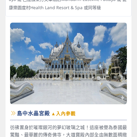
康樂園度村Health Land Resort & Spa 或同等級
島中水晶宮殿
▲入內參觀
彷彿置身於璀璨銀河的夢幻玻璃之城！這座被譽為泰國最
驚豔、最華麗的傳奇佛寺，大雄寶殿內部全由無數面精緻