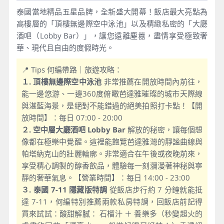
泰國當地精品五星品牌，全新盛大開幕！飯店最大亮點為
高樓層的「頂樓無邊際空中泳池」以及精緻私密的「大廳
酒吧（Lobby Bar）」，讓您遠離塵囂，盡情享受極致奢
華、現代且自由的度假時光。
📍 Tips 何編帶路｜旅遊攻略：
１. 頂樓無邊際空中泳池
非常推薦在開放時間內前往，
能一邊悠游、一邊360度俯瞰芭達雅璀璨的城市天際線
與湛藍海景，是絕對不能錯過的絕美拍照打卡點！【開
放時間】：每日 07:00 - 20:00
２. 空中層大廳酒吧 Lobby Bar
解放的秘密，讓每個想
像都在極樂中覺醒。這裡能飽覽芭達雅灣的靜謐曲線與
帕塔納克山的壯麗輪廓。非常適合在午後或夜晚前來，
享受精心調製的醇香飲品，體驗每一刻瀰漫著神秘與寧
靜的奢華氣息。【營業時間】：每日 14:00 - 23:00
３. 泰國 7-11 隱藏版特調
從飯店步行約 7 分鐘就能抵
達 7-11，何編特別推薦兩款私房特調，回飯店前記得
買來試試：酸甜解膩： 石榴汁 ＋ 養樂多（秒變超火的