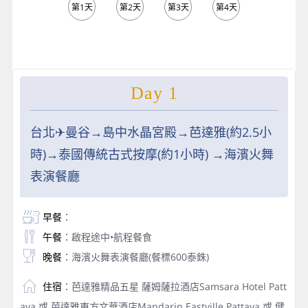
第1天
第2天
第3天
第4天
第5天
Day 1
台北✈曼谷→島中水晶宮殿→芭達雅(約2.5小
時)→泰國傳統古式按摩(約1小時) →海濱火舞
表演餐廳
早餐
：
午餐
：啟程途中•航程餐食
晚餐
：海濱火舞表演餐廳(餐標600泰銖)
住宿
：芭達雅精品五星 薩姆薩拉酒店Samsara Hotel Patt
aya 或 芭達雅東方文華酒店Mandarin Eastville Pattaya 或 健