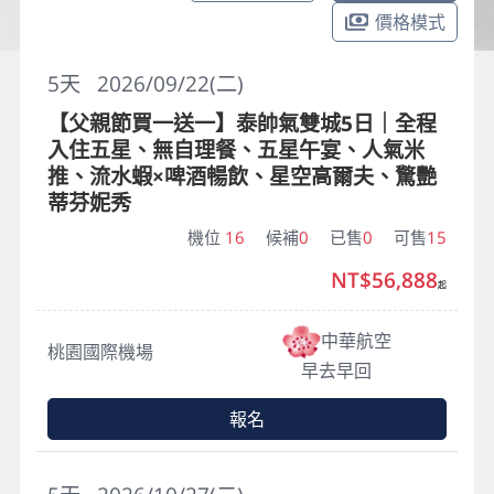
價格模式
5
天
2026/09/22(二)
【父親節買一送一】泰帥氣雙城5日｜全程
入住五星、無自理餐、五星午宴、人氣米
推、流水蝦×啤酒暢飲、星空高爾夫、驚艷
蒂芬妮秀
機位
16
候補
0
已售
0
可售
15
NT$56,888
起
中華航空
桃園國際機場
早去早回
報名