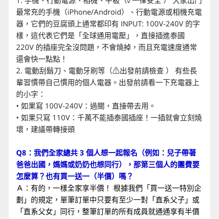
1. 手機、行動電源、相機、平板（✓一律安全 ） 大家出門
最常充的手機（iPhone/Android）、行動電源或相機充電
器，它們的豆腐頭上通常都印有 INPUT: 100V-240V 的字
樣，這代表它們是「全球通用電壓」，直接插進泰國
220V 的插座完全沒問題，不會燒掉，而且充電速度通常
還會快一點點！
2. 電動刮鬍刀、電動牙刷等（⚠出發前請檢查 ） 有些長
輩習慣帶自己慣用的個人電器。出發前請看一下充電器上
的小字：
• 如果寫 100V-240V：過關，直接帶去用。
• 如果只寫 110V：千萬不能插泰國插座！一插就會立刻燒
壞，建議帶轉接頭
Q8：我們全家總共 3 個人想一起報名（例如：兒子帶著
爸爸出國，媽媽或奶奶也想同行），那第三個人的團費要
怎麼算？也有買一送一（半價）嗎？
Ａ：有的，一樣全家享半價！ 根據我們「買一送一特別企
劃」的規定，單筆訂單中只要有至少一對「直系父子」或
「直系父女」同行，整筆訂單的所有成員就通通享有半價