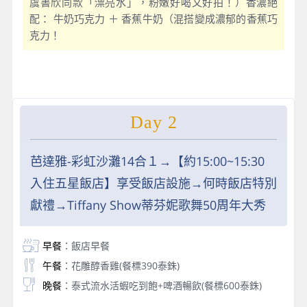
虞書欣同款「漂亮水」，粉嫩好喝又好拍！）香濃絕
配： 牛奶巧克力 ＋ 香蕉牛奶（混搭變成濃郁的香蕉巧
克力！
Day 2
芭達雅-彩虹沙灘14合１→【約15:00~15:30
入住五星飯店】享受飯店設施→何時飯店特別
獻禮→Tiffany Show蒂芬妮歌舞50周年大秀
早餐
：飯店早餐
午餐
：花雕醇香雞(餐標390泰銖)
晚餐
：泰式流水活蝦吃到飽+啤酒暢飲(餐標600泰銖)