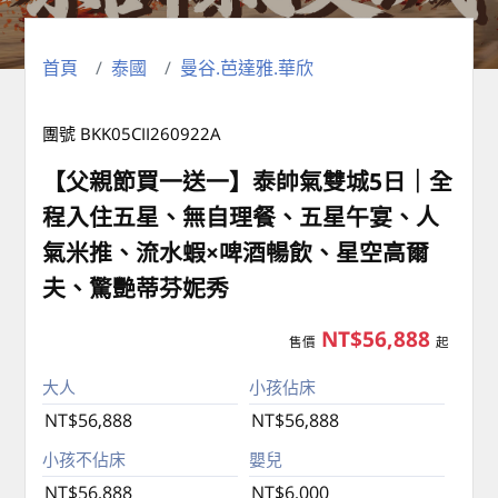
首頁
泰國
曼谷.芭達雅.華欣
團號 BKK05CII260922A
【父親節買一送一】泰帥氣雙城5日｜全
程入住五星、無自理餐、五星午宴、人
氣米推、流水蝦×啤酒暢飲、星空高爾
夫、驚艷蒂芬妮秀
NT$56,888
售價
起
大人
小孩佔床
NT$56,888
NT$56,888
小孩不佔床
嬰兒
NT$56,888
NT$6,000