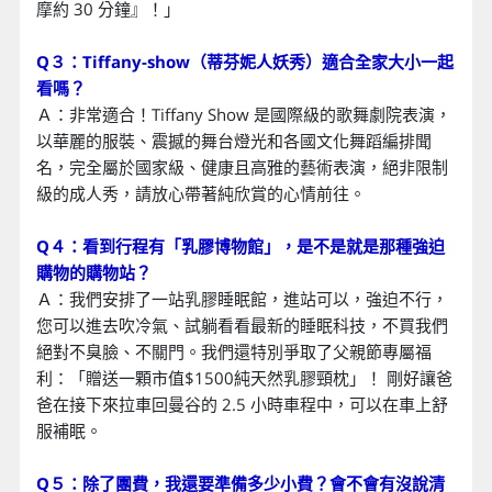
摩約 30 分鐘』！」
Q３：Tiffany-show（蒂芬妮人妖秀）適合全家大小一起
看嗎？
Ａ：非常適合！Tiffany Show 是國際級的歌舞劇院表演，
以華麗的服裝、震撼的舞台燈光和各國文化舞蹈編排聞
名，完全屬於國家級、健康且高雅的藝術表演，絕非限制
級的成人秀，請放心帶著純欣賞的心情前往。
Q４：看到行程有「乳膠博物館」，是不是就是那種強迫
購物的購物站？
Ａ：我們安排了一站乳膠睡眠館，進站可以，強迫不行，
您可以進去吹冷氣、試躺看看最新的睡眠科技，不買我們
絕對不臭臉、不關門。我們還特別爭取了父親節專屬福
利：「贈送一顆市值$1500純天然乳膠頸枕」！ 剛好讓爸
爸在接下來拉車回曼谷的 2.5 小時車程中，可以在車上舒
服補眠。
Q５：除了團費，我還要準備多少小費？會不會有沒說清