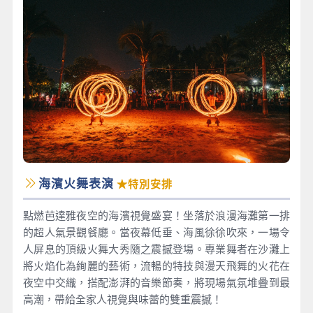
海濱火舞表演
★特別安排
點燃芭達雅夜空的海濱視覺盛宴！坐落於浪漫海灘第一排
的超人氣景觀餐廳。當夜幕低垂、海風徐徐吹來，一場令
人屏息的頂級火舞大秀隨之震撼登場。專業舞者在沙灘上
將火焰化為絢麗的藝術，流暢的特技與漫天飛舞的火花在
夜空中交織，搭配澎湃的音樂節奏，將現場氣氛堆疊到最
高潮，帶給全家人視覺與味蕾的雙重震撼！