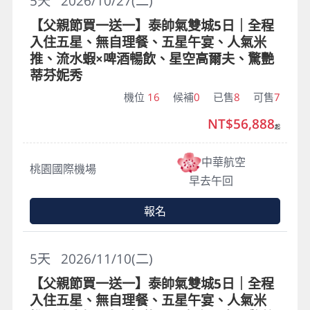
5
天
2026/10/27(二)
【父親節買一送一】泰帥氣雙城5日｜全程
入住五星、無自理餐、五星午宴、人氣米
推、流水蝦×啤酒暢飲、星空高爾夫、驚艷
蒂芬妮秀
機位
16
候補
0
已售
8
可售
7
NT$56,888
起
中華航空
桃園國際機場
早去午回
報名
5
天
2026/11/10(二)
【父親節買一送一】泰帥氣雙城5日｜全程
入住五星、無自理餐、五星午宴、人氣米