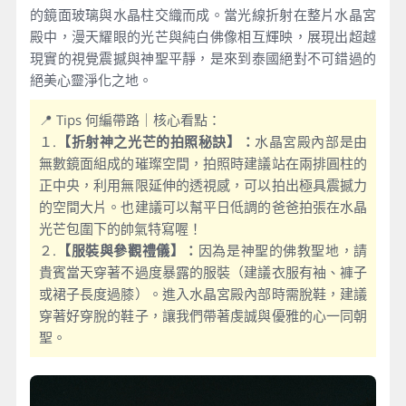
的鏡面玻璃與水晶柱交織而成。當光線折射在整片水晶宮
殿中，漫天耀眼的光芒與純白佛像相互輝映，展現出超越
現實的視覺震撼與神聖平靜，是來到泰國絕對不可錯過的
絕美心靈淨化之地。
📍 Tips 何編帶路｜核心看點：
１.
【折射神之光芒的拍照秘訣】：
水晶宮殿內部是由
無數鏡面組成的璀璨空間，拍照時建議站在兩排圓柱的
正中央，利用無限延伸的透視感，可以拍出極具震撼力
的空間大片。也建議可以幫平日低調的爸爸拍張在水晶
光芒包圍下的帥氣特寫喔！
２.
【服裝與參觀禮儀】：
因為是神聖的佛教聖地，請
貴賓當天穿著不過度暴露的服裝（建議衣服有袖、褲子
或裙子長度過膝）。進入水晶宮殿內部時需脫鞋，建議
穿著好穿脫的鞋子，讓我們帶著虔誠與優雅的心一同朝
聖。