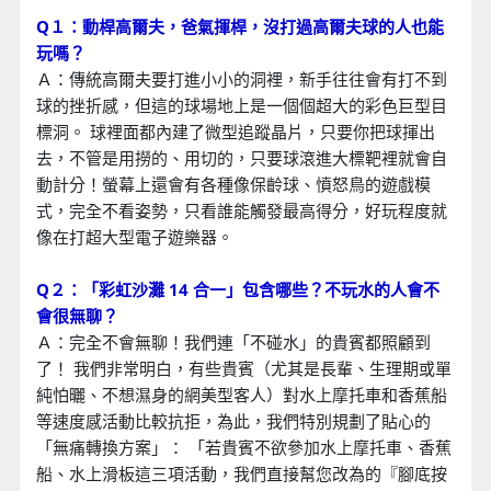
Q１：動桿高爾夫，爸氣揮桿
，沒打過高爾夫球的人也能
玩嗎？
Ａ：傳統高爾夫要打進小小的洞裡，新手往往會有打不到
球的挫折感，但這的球場地上是一個個超大的彩色巨型目
標洞。 球裡面都內建了微型追蹤晶片，只要你把球揮出
去，不管是用撈的、用切的，只要球滾進大標靶裡就會自
動計分！螢幕上還會有各種像保齡球、憤怒鳥的遊戲模
式，完全不看姿勢，只看誰能觸發最高得分，好玩程度就
像在打超大型電子遊樂器。
Q２：「彩虹沙灘 14 合一」包含哪些？不玩水的人會不
會很無聊？
Ａ：完全不會無聊！我們連「不碰水」的貴賓都照顧到
了！ 我們非常明白，有些貴賓（尤其是長輩、生理期或單
純怕曬、不想濕身的網美型客人）對水上摩托車和香蕉船
等速度感活動比較抗拒，為此，我們特別規劃了貼心的
「無痛轉換方案」： 「若貴賓不欲參加水上摩托車、香蕉
船、水上滑板這三項活動，我們直接幫您改為的『腳底按