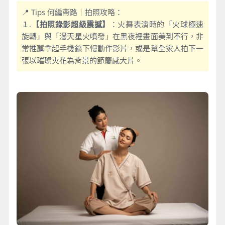
📍 Tips 何編帶路｜拍照攻略：
１.
【拍照錄影超級震撼】
：火舞表演時的「火球極速
旋轉」與「漫天星火噴發」在黑夜裡畫面美到不行，非
常推薦拿起手機錄下慢動作影片，或是幫全家人拍下一
張以璀璨火花為背景的節慶感大片。