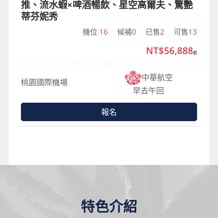
推、流水蝦×啤酒暢飲、星空高爾夫、驚艷
蒂芬妮秀
機位
16
候補
0
已售
2
可售
13
NT$56,888
起
中華航空
桃園國際機場
早去午回
報名
特色介紹