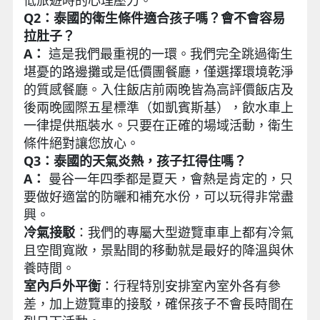
低旅遊時的心理壓力。
Q2：泰國的衛生條件適合孩子嗎？會不會容易
拉肚子？
A：
這是我們最重視的一環。我們完全跳過衛生
堪憂的路邊攤或是低價團餐廳，僅選擇環境乾淨
的質感餐廳。入住飯店前兩晚皆為高評價飯店及
後兩晚國際五星標準（如凱賓斯基），飲水車上
一律提供瓶裝水。只要在正確的場域活動，衛生
條件絕對讓您放心。
Q3：泰國的天氣炎熱，孩子扛得住嗎？
A：
曼谷一年四季都是夏天，會熱是肯定的，只
要做好適當的防曬和補充水份，可以玩得非常盡
興。
冷氣接駁
：我們的專屬大型遊覽車車上都有冷氣
且空間寬敞，景點間的移動就是最好的降溫與休
養時間。
室內戶外平衡
：行程特別安排室內室外各有參
差，加上遊覽車的接駁，確保孩子不會長時間在