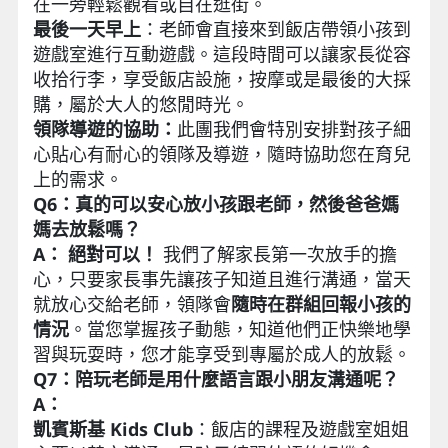
在一旁輕鬆觀看或自在逛街。
最後一天早上
：老師會直接來到飯店帶領小孩到
遊戲室進行互動遊戲。這段時間可以讓家長從容
收拾行李，享受飯店設施，按摩或是最後的大採
購，屬於大人的悠閒時光。
領隊導遊的協助：
此團我們會特別安排對孩子細
心貼心有耐心的領隊及導遊，隨時協助您在育兒
上的需求。
Q6：真的可以安心放小孩跟老師，然後爸爸媽
媽去放鬆嗎？
A：
絕對可以！
我們了解家長第一次放手的擔
心，只要家長事先讓孩子知道且進行溝通，當天
就放心交給老師，領隊會
隨時在群組回報小孩的
情況
。當您掌握孩子動態，知道他們正快樂地學
習與玩耍時，您才能享受到專屬於成人的放鬆。
Q7：陪玩老師是用什麼語言跟小朋友溝通呢？
A：
凱賓斯基 Kids Club
：飯店的課程及遊戲室姐姐