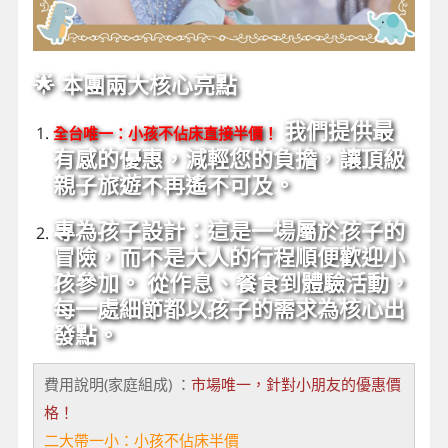
🌟 本團兩大核心亮點
我們提供最
全台唯一：小孩不佔床直接半價！
有感的優惠，減輕您的負擔，讓頂級
親子旅遊不再遙不可及。
專為孩子設計：這是一場屬於孩子的
冒險，而不是大人的行程順便歡迎小
孩參加。
從作息、餐食到體驗活動，
每一處細節都以孩子的需求為核心出
發點。
費用說明(家庭組成) ：
市場唯一，針對小朋友的優惠價
格！
二大帶一小：小孩不佔床半價