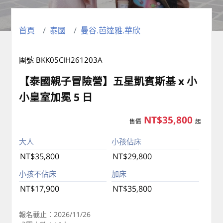
首頁
泰國
曼谷.芭達雅.華欣
團號 BKK05CIH261203A
【泰國親子冒險營】五星凱賓斯基 x 小
小皇室加冕 5 日
NT$35,800
售價
起
大人
小孩佔床
NT$35,800
NT$29,800
小孩不佔床
加床
NT$17,900
NT$35,800
報名截止：2026/11/26