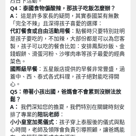
烈日下活動。
Q4：泰國食物偏酸辣，那孩子吃飯怎麼辦？
A：
這是許多家長的疑問，其實泰國菜有無數
「完全不辣」且深得孩子喜愛的選擇：
代訂餐食或自由活動用餐
：點餐時只要特別註明
是孩子要吃的，不加辣，大部份都是可以為您客
製，孩子可以吃的餐食比如：安排鳳梨炒飯、金
錢蝦餅、滑蛋河粉、沙嗲肉串等孩子最愛的經典
菜色。
國際級早餐
：五星飯店提供的早餐非常豐盛，涵
蓋中、西、泰式各式料理，孩子絕對能吃得開
心。
Q5：帶著小孩出國，爸媽會不會累到沒辦法放
鬆？
A：
我們深知您的擔夏，我們特別在關鍵時刻安
排了專業的
陪玩老師
：
小小皇室加冕儀式
：孩子穿上泰服後的儀式與點
心時間，老師及領隊會負責引導照顧，讓爸媽能