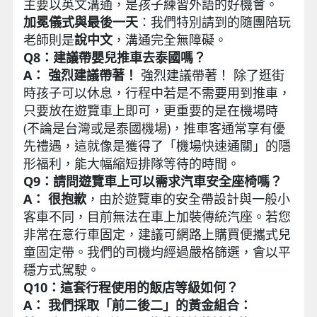
主要以英文溝通，是孩子練習外語的好機會。
加冕儀式與最後一天
：我們特別請到的隨團陪玩
老師則是
說中文
，溝通完全無障礙。
Q8：建議帶嬰兒推車去泰國嗎？
A：
強烈建議帶著！
強烈建議帶著！ 除了逛街
時孩子可以休息，行程中若是不需要用到推車，
只要放在遊覽車上即可，更重要的是在機場時
(不論是台灣或是泰國機場)，推車客通常享有優
先禮遇，這就像是獲得了「機場快速通關」的隱
形福利，能大幅縮短排隊等待的時間。
Q9：請問遊覽車上可以需求汽車安全座椅嗎？
A： 很抱歉
，由於遊覽車的安全帶設計與一般小
客車不同，目前無法在車上加裝傳統汽座。若您
非常在意行車固定，建議可網路上購買便攜式兒
童固定帶。我們的司機均經過嚴格篩選，會以平
穩方式駕駛。
Q10：這套行程使用的飯店等級如何？
A： 我們採取「前二後二」的黃金組合：