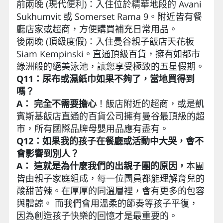
前兩晚 (現代便利)：入住位於精華地段的 Avani
Sukhumvit 或 Somerset Rama 9。附近皆有餐
廳店家或超商，方便購買補充日常用品。
後兩晚 (頂級度假)：入住曼谷親子飯店天花板
Siam Kempinski。直通頂級百貨，擁有如都市
綠洲般的絕美泳池，讓您享受極致的五星假期。
Q11：尿布或濕紙巾如果不夠了，當地買得到
嗎？
A： 完全不需要擔心
！飯店附近的超商，或是凱
賓斯基飯店直通的百貨公司擁有曼谷最頂級的超
市，所有國際品牌母嬰用品應有盡有。
Q12：如果我的孩子在餐廳或活動中大哭，會不
會影響到別人？
A： 這就是為什麼我們的出親子團的原因，
本團
皆由親子家庭組成，每一位團員都能理解育兒的
酸甜苦辣。在厚厚的同溫層裡，會有更多的包容
與體諒。 而我們會用溫柔的節奏等孩子平復，
因為創造孩子快樂的回憶才是最重要的。