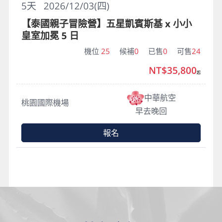
5
天
2026/12/03(四)
【泰國親子冒險營】五星凱賓斯基 x 小小
皇室加冕 5 日
機位
25
候補
0
已售
0
可售
24
NT$35,800
起
中華航空
桃園國際機場
早去晚回
報名