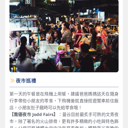
夜市巡禮
第一天的午餐是在飛機上用餐，建議爸爸媽媽這天在隨身
行李帶些小朋友的零食，下飛機後就直接搭遊覽車前往飯
店，小朋友肚子餓時可以先給零食哦！
【喬德夜市 Jodd Fairs】
：曼谷目前最炙手可熱的文青夜
市，除了著名的火山排骨，更有許多精緻的小吃與特色飾