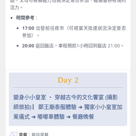
品。父母可根據體力自由決定是否參加，體驗曼谷夜晚的
活力。
時間參考
：
17:00
出發前往夜市（可視當天抵達狀況決定是否
參加）。
20:00
返回飯店，車程預抓1小時回到飯店 21:00。
Day 2
變身小小皇室 ‧ 穿越古今的文化饗宴 (攝影
師旅拍) ▏鄭王廟泰服體驗 ➔ 獨家小小皇室加
冕儀式 ➔ 嘟嘟車體驗 ➔ 餐廳晚餐
早餐
：飯店早餐