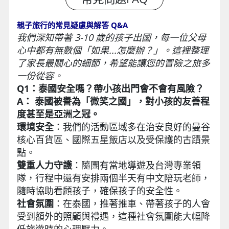
親子旅行的常見疑慮與解答 Q&A
我們深知帶著 3-10 歲的孩子出國，每一位父母
心中都有無數個「如果...怎麼辦？」。這裡整理
了家長最關心的細節，希望能讓您的冒險之旅多
一份從容。
Q1：泰國安全嗎？帶小孩出門會不會有風險？
A： 泰國被譽為「微笑之國」，對小孩的友善程
度甚至是亞洲之冠。
環境安全
：我們的活動區域多在治安良好的曼谷
核心百貨區、國際五星飯店以及受保護的古蹟景
點。
雙重人力守護
：隨團有當地導遊及台灣專業領
隊，行程中還有安排兩個半天有中文陪玩老師，
隨時協助看顧孩子，確保孩子的安全性。
社會氛圍
：在泰國，推著推車、帶著孩子的人會
受到額外的照顧與禮遇，這種社會氛圍能大幅降