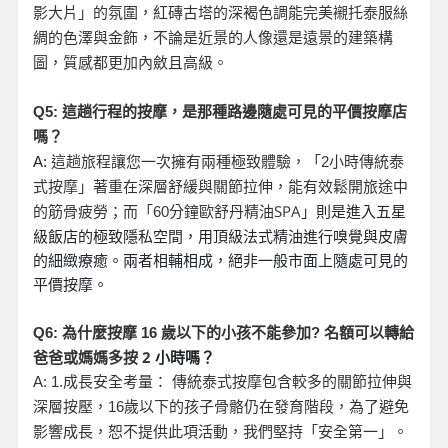
影大片」的氛圍，紅磚古塔的深褐色調能完美襯托泰服絲
綢的色澤與金飾，不論是近景的人像還是遠景的建築構
圖，質感都更加內斂且高級。
Q5:
這趟行程的按摩，是那種路邊隨處可見的平價按摩店
嗎？
A:
這趟旅程讓您一次擁有兩種極致體驗，「2
小時傳統泰
式按摩」著重在深層舒緩與關節拉伸，能有效鬆開旅途中
分鐘歐舒丹精油SPA
」則是進入五星
的筋骨疲勞；而「60
級飯店的極致隱私空間，用頂級法式精油進行嗅覺與皮膚
的細緻療癒。兩者相輔相成，絕非一般市面上隨處可見的
平價按摩。
名額可以轉給
Q6:
為什麼按摩 16
歲以下的小孩不能參加?
爸爸或媽媽多按 2
小時嗎？
A: 1.
成長安全考量： 傳統泰式按摩包含較多的關節拉伸與
深層按壓，16
歲以下的孩子骨骼仍在發育階段，為了避免
影響成長，恕不提供此項活動，我們堅持「安全第一」。