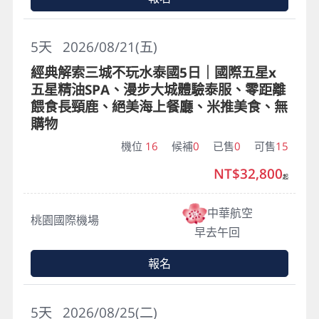
5
天
2026/08/21(五)
經典解索三城不玩水泰國5日｜國際五星x
五星精油SPA、漫步大城體驗泰服、零距離
餵食長頸鹿、絕美海上餐廳、米推美食、無
購物
機位
16
候補
0
已售
0
可售
15
NT$32,800
起
中華航空
桃園國際機場
早去午回
報名
5
天
2026/08/25(二)