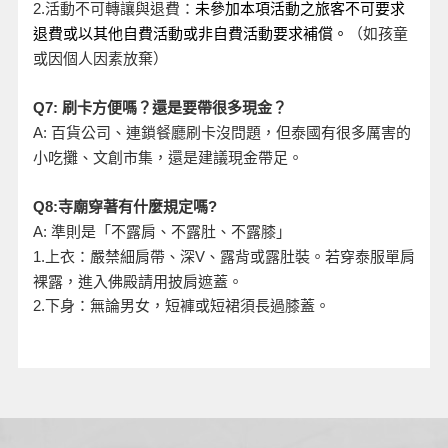
活動不可轉讓與退費：
2.
未參加本項活動之旅客不可要求
退費或以其他自費活動或非自費活動要求補償。
（如孩童
或因個人因素放棄）
Q7:
刷卡方便嗎？還是要帶很多現金？
A:
百貨公司、連鎖餐廳刷卡沒問題，但泰國有很多厲害的
小吃攤、文創市集，還是建議現金帶足。
Q8:
寺廟穿著有什麼規定嗎?
A:
準則是「不露肩、不露肚、不露膝」
、露背或露肚裝。若穿泰服單肩
1.
上衣：嚴禁細肩帶、深V
裸露，進入佛殿請用披肩遮蓋。
2.
下身：無論男女，短褲或短裙須長過膝蓋。