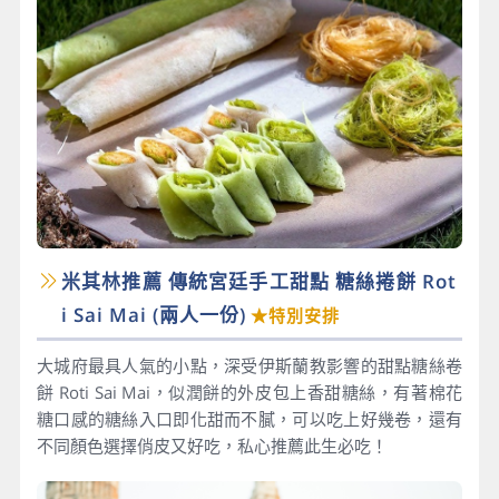
米其林推薦 傳統宮廷手工甜點 糖絲捲餅 Rot
i Sai Mai​ (兩人一份)
★特別安排
大城府最具人氣的小點，深受伊斯蘭教影響的甜點糖絲卷
餅 Roti Sai Mai，似潤餅的外皮包上香甜糖絲，有著棉花
糖口感的糖絲入口即化甜而不膩，可以吃上好幾卷，還有
不同顏色選擇俏皮又好吃，私心推薦此生必吃！