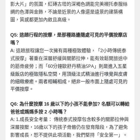
影大片」的氛圍，紅磚古塔的深褐色調能完美襯托泰服絲
綢的色澤與金飾，不論是近景的人像還是遠景的建築構
圖，質感都更加內斂且高級。
Q5:
這趟行程的按摩，是那種路邊隨處可見的平價按摩店
嗎？
A:
這趟旅程讓您一次擁有兩種極致體驗，「2
小時傳統泰
式按摩」著重在深層舒緩與關節拉伸，能有效鬆開旅途中
分鐘歐舒丹精油SPA
」則是進入五星
的筋骨疲勞；而「60
級飯店的極致隱私空間，用頂級法式精油進行嗅覺與皮膚
的細緻療癒。兩者相輔相成，絕非一般市面上隨處可見的
平價按摩。
名額可以轉給
Q6:
為什麼按摩 16
歲以下的小孩不能參加?
爸爸或媽媽多按 2
小時嗎？
A: 1.
成長安全考量： 傳統泰式按摩包含較多的關節拉伸與
深層按壓，16
歲以下的孩子骨骼仍在發育階段，為了避免
影響成長，恕不提供此項活動，我們堅持「安全第一」。