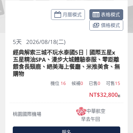
月曆模式
表格模式
價格模式
5
天
2026/08/18(二)
經典解索三城不玩水泰國5日｜國際五星x
五星精油SPA、漫步大城體驗泰服、零距離
餵食長頸鹿、絕美海上餐廳、米推美食、無
購物
機位
16
候補
0
已售
0
可售
15
NT$32,800
起
中華航空
桃園國際機場
早去午回
報名