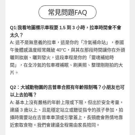
小時，拉車時間會不會
Q1:
我看地圖標示車程要 1.5
到 3
太久？
A:
這不是無意義的拉車，這是你的「冷氣補命站」，泰國
午後體感溫度經常飆破 40°C
，與其在那段時間讓你在外頭
曬到妝崩、曬到發火，這段車程是你的「靈魂補給時
間」，在全冷氣的包車裡補眠、刷美照、整理剛剛拍的大
片。
Q2
：大城動物園的吉普車合照有年齡限制嗎？小朋友也可
以上去拍嗎？
A:
基本上沒有嚴格的年齡上限或下限，但出於安全考量，
建議 3
歲以上、且能穩定站立或聽從指令的孩子參加，拍
攝時需要站在吉普車車頂或引擎蓋上，長頸鹿會熱情地靠
近索取食物。我們會建議全程需由家長陪同。