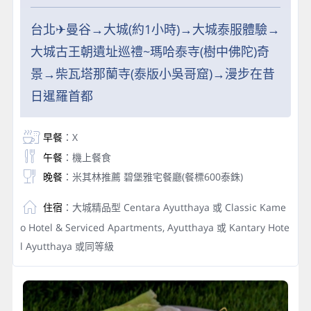
台北✈曼谷→大城(約1小時)→大城泰服體驗→
大城古王朝遺址巡禮~瑪哈泰寺(樹中佛陀)奇
景→柴瓦塔那蘭寺(泰版小吳哥窟)→漫步在昔
日暹羅首都
早餐
：X
午餐
：機上餐食
晚餐
：米其林推薦 碧堡雅宅餐廳(餐標600泰銖)
住宿
：大城精品型 Centara Ayutthaya 或 Classic Kame
o Hotel & Serviced Apartments, Ayutthaya 或 Kantary Hote
l Ayutthaya 或同等級