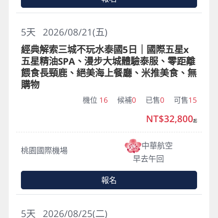
5
天
2026/08/21(五)
經典解索三城不玩水泰國5日｜國際五星x
五星精油SPA、漫步大城體驗泰服、零距離
餵食長頸鹿、絕美海上餐廳、米推美食、無
購物
機位
16
候補
0
已售
0
可售
15
NT$32,800
起
中華航空
桃園國際機場
早去午回
報名
5
天
2026/08/25(二)