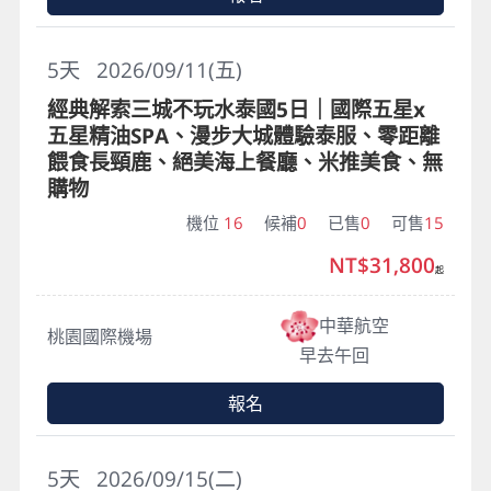
5
天
2026/09/11(五)
經典解索三城不玩水泰國5日｜國際五星x
五星精油SPA、漫步大城體驗泰服、零距離
餵食長頸鹿、絕美海上餐廳、米推美食、無
購物
機位
16
候補
0
已售
0
可售
15
NT$31,800
起
中華航空
桃園國際機場
早去午回
報名
5
天
2026/09/15(二)