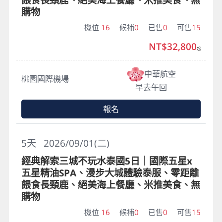
購物
機位
16
候補
0
已售
0
可售
15
NT$32,800
起
中華航空
桃園國際機場
早去午回
報名
5
天
2026/09/01(二)
經典解索三城不玩水泰國5日｜國際五星x
五星精油SPA、漫步大城體驗泰服、零距離
餵食長頸鹿、絕美海上餐廳、米推美食、無
購物
機位
16
候補
0
已售
0
可售
15