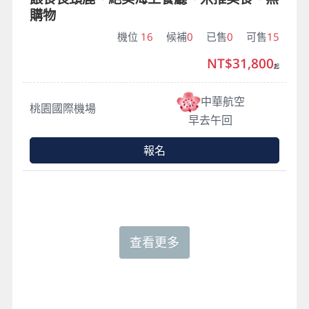
購物
機位
16
候補
0
已售
0
可售
15
NT$31,800
起
中華航空
桃園國際機場
早去午回
報名
查看更多