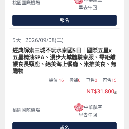
桃園國際機場
早去午回
報名
5
天
2026/09/08(二)
經典解索三城不玩水泰國5日｜國際五星x
五星精油SPA、漫步大城體驗泰服、零距離
餵食長頸鹿、絕美海上餐廳、米推美食、無
購物
機位
16
候補
0
已售
0
可售
15
NT$31,800
起
中華航空
桃園國際機場
早去午回
報名