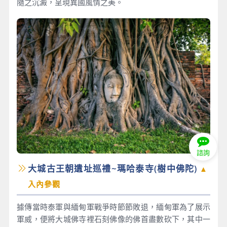
隨之沉澱，呈現異國風情之美。
諮詢
大城古王朝遺址巡禮~瑪哈泰寺(樹中佛陀)
▲
入內參觀
據傳當時泰軍與緬甸軍戰爭時節節敗退，緬甸軍為了展示
軍威，便將大城佛寺裡石刻佛像的佛首盡數砍下，其中一