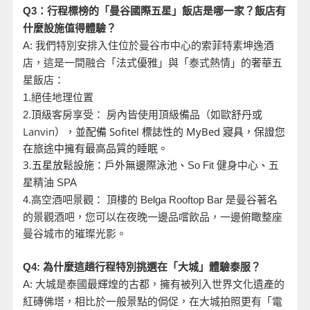
Q3
：行程標榜的「曼谷國際五星」飯店是哪一家？飯店有
什麼設施值得體驗？
A:
我們特別安排入住位於曼谷市中心的索菲特素坤逸酒
店，這是一間融合「法式優雅」與「泰式熱情」的奢華五
星飯店：
1.
絕佳地理位置
頂級客房享受： 房內皆使用頂級備品（如歐舒丹或
2.
Lanvin
），並配備 Sofitel 標誌性的 MyBed 寢具，保證您
在旅途中擁有最高品質的睡眠。
3.五星放鬆設施：戶外無邊際泳池
、
So Fit
健身中心
、
五
星精油 SPA
是曼谷著名
4.
高空酒吧景觀： 頂樓的 Belga Rooftop Bar
的景觀酒吧，您可以在夜晚一邊品嚐飲品，一邊俯瞰整座
曼谷城市的璀璨光影。
Q4:
為什麼這趟行程特別挑選在「大城」體驗泰服？
A:
大城是泰國最輝煌的古都，擁有被列入世界文化遺產的
紅磚佛塔，相比於一般景點的侷促，在大城拍照更有「電