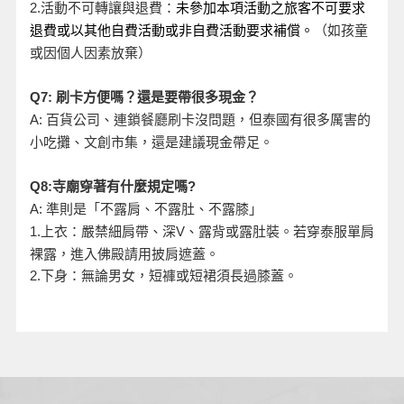
活動不可轉讓與退費：
2.
未參加本項活動之旅客不可要求
退費或以其他自費活動或非自費活動要求補償。
（如孩童
或因個人因素放棄）
Q7:
刷卡方便嗎？還是要帶很多現金？
A:
百貨公司、連鎖餐廳刷卡沒問題，但泰國有很多厲害的
小吃攤、文創市集，還是建議現金帶足。
Q8:
寺廟穿著有什麼規定嗎?
A:
準則是「不露肩、不露肚、不露膝」
、露背或露肚裝。若穿泰服單肩
1.
上衣：嚴禁細肩帶、深V
裸露，進入佛殿請用披肩遮蓋。
2.
下身：無論男女，短褲或短裙須長過膝蓋。