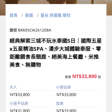
首頁
泰國
曼谷.芭達雅.華欣
團號 BKK05CIA261208A
經典解索三城不玩水泰國5日｜國際五星
x五星精油SPA、漫步大城體驗泰服、零
距離餵食長頸鹿、絕美海上餐廳、米推
美食、無購物
NT$33,800
售價
起
大人
小孩佔床
NT$33,800
NT$33,800
小孩不佔床
加床
NT$31,800
NT$33,800