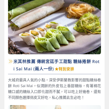
米其林推薦 傳統宮廷手工甜點 糖絲捲餅 Rot
i Sai Mai​ (兩人一份)
★特別安排
大城府最具人氣的小點，深受伊斯蘭教影響的甜點糖絲卷
餅 Roti Sai Mai，似潤餅的外皮包上香甜糖絲，有著棉花
糖口感的糖絲入口即化甜而不膩，可以吃上好幾卷，還有
不同顏色選擇俏皮又好吃，私心推薦此生必吃！