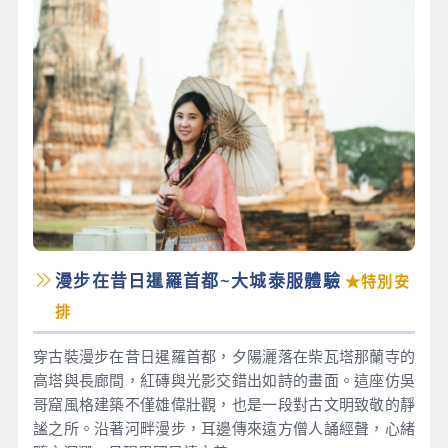
漫步在昔日暹羅首都~大城泰服體驗
★特別安
排
穿古裝漫步在昔日暹羅首都，夕陽灑落在柴瓦塔那蘭寺的
高塔與長廊間，紅磚與光影交錯出如詩的畫面。這座仿吳
哥窟風格建築不僅雄偉壯觀，也是一段對古文明致敬的靜
謐之所。沿著河畔漫步，耳邊傳來遠方僧人誦經聲，心緒