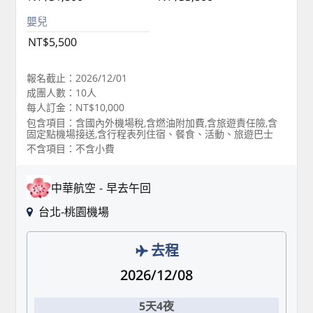
嬰兒
NT$5,500
報名截止：2026/12/01
成團人數：10人
每人訂金：NT$10,000
包含項目：含國內外機場稅,含燃油附加費,含旅遊責任險,含
固定點機場接送,含行程表列住宿、餐食、活動、旅遊巴士
不含項目：不含小費
中華航空
早去午回
台北-桃園機場
去程
2026/12/08
5天4夜