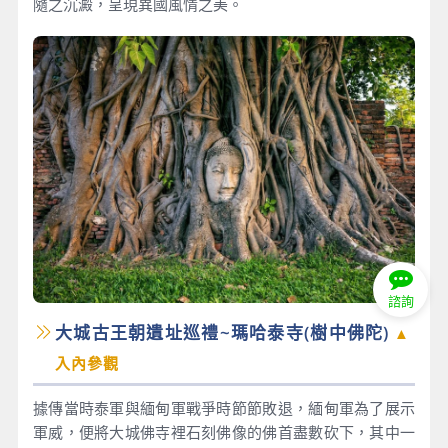
隨之沉澱，呈現異國風情之美。
諮詢
大城古王朝遺址巡禮~瑪哈泰寺(樹中佛陀)
▲
入內參觀
據傳當時泰軍與緬甸軍戰爭時節節敗退，緬甸軍為了展示
軍威，便將大城佛寺裡石刻佛像的佛首盡數砍下，其中一