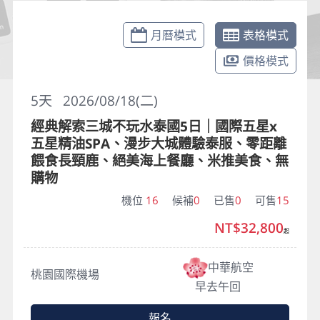
月曆模式
表格模式
價格模式
5
天
2026/08/18(二)
經典解索三城不玩水泰國5日｜國際五星x
五星精油SPA、漫步大城體驗泰服、零距離
餵食長頸鹿、絕美海上餐廳、米推美食、無
購物
機位
16
候補
0
已售
0
可售
15
NT$32,800
起
中華航空
桃園國際機場
早去午回
報名