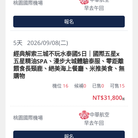
桃園國際機場
早去午回
報名
5
天
2026/09/08(二)
經典解索三城不玩水泰國5日｜國際五星x
五星精油SPA、漫步大城體驗泰服、零距離
餵食長頸鹿、絕美海上餐廳、米推美食、無
購物
機位
16
候補
0
已售
0
可售
15
NT$31,800
起
中華航空
桃園國際機場
早去午回
報名