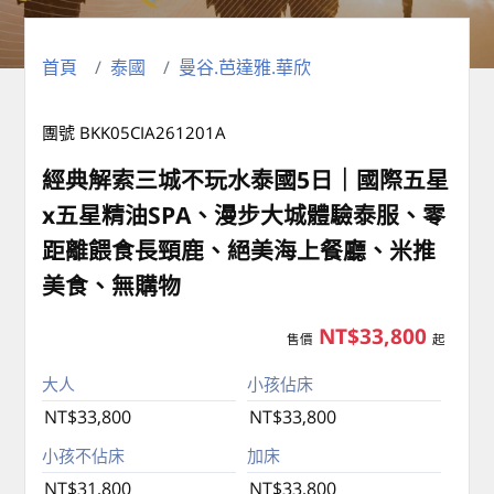
首頁
泰國
曼谷.芭達雅.華欣
團號 BKK05CIA261201A
經典解索三城不玩水泰國5日｜國際五星
x五星精油SPA、漫步大城體驗泰服、零
距離餵食長頸鹿、絕美海上餐廳、米推
美食、無購物
NT$33,800
售價
起
大人
小孩佔床
NT$33,800
NT$33,800
小孩不佔床
加床
NT$31,800
NT$33,800