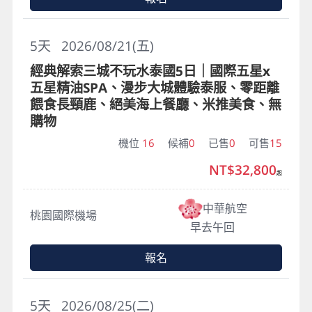
5
天
2026/08/21(五)
經典解索三城不玩水泰國5日｜國際五星x
五星精油SPA、漫步大城體驗泰服、零距離
餵食長頸鹿、絕美海上餐廳、米推美食、無
購物
機位
16
候補
0
已售
0
可售
15
NT$32,800
起
中華航空
桃園國際機場
早去午回
報名
5
天
2026/08/25(二)