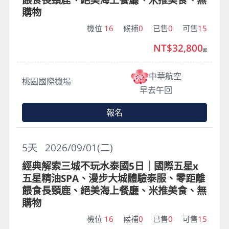
購物
機位
16
候補
0
已售
0
可售
15
NT$32,800
起
中華航空
桃園國際機場
早去午回
報名
5
天
2026/09/01(二)
經典解索三城不玩水泰國5日｜國際五星x
五星精油SPA、漫步大城體驗泰服、零距離
餵食長頸鹿、絕美海上餐廳、米推美食、無
購物
機位
16
候補
0
已售
0
可售
15