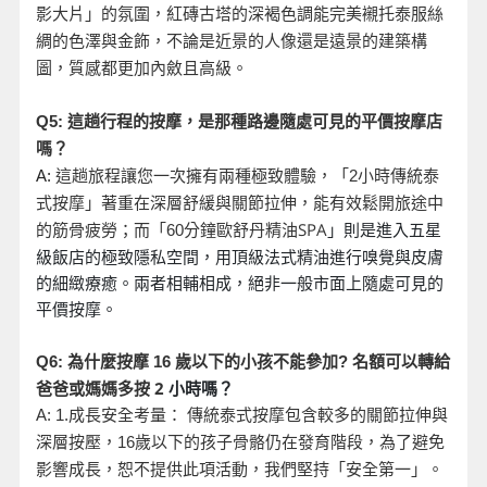
影大片」的氛圍，紅磚古塔的深褐色調能完美襯托泰服絲
綢的色澤與金飾，不論是近景的人像還是遠景的建築構
圖，質感都更加內斂且高級。
Q5:
這趟行程的按摩，是那種路邊隨處可見的平價按摩店
嗎？
A:
這趟旅程讓您一次擁有兩種極致體驗，「2
小時傳統泰
式按摩」著重在深層舒緩與關節拉伸，能有效鬆開旅途中
分鐘歐舒丹精油SPA
」則是進入五星
的筋骨疲勞；而「60
級飯店的極致隱私空間，用頂級法式精油進行嗅覺與皮膚
的細緻療癒。兩者相輔相成，絕非一般市面上隨處可見的
平價按摩。
名額可以轉給
Q6:
為什麼按摩 16
歲以下的小孩不能參加?
爸爸或媽媽多按 2
小時嗎？
A: 1.
成長安全考量： 傳統泰式按摩包含較多的關節拉伸與
深層按壓，16
歲以下的孩子骨骼仍在發育階段，為了避免
影響成長，恕不提供此項活動，我們堅持「安全第一」。