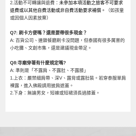
活動不可轉讓與退費：
2.
未參加本項活動之旅客不可要求
退費或以其他自費活動或非自費活動要求補償。
（如孩童
或因個人因素放棄）
Q7:
刷卡方便嗎？還是要帶很多現金？
A:
百貨公司、連鎖餐廳刷卡沒問題，但泰國有很多厲害的
小吃攤、文創市集，還是建議現金帶足。
Q8:
寺廟穿著有什麼規定嗎?
A:
準則是「不露肩、不露肚、不露膝」
、露背或露肚裝。若穿泰服單肩
1.
上衣：嚴禁細肩帶、深V
裸露，進入佛殿請用披肩遮蓋。
2.
下身：無論男女，短褲或短裙須長過膝蓋。