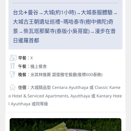
台北✈曼谷→大城(約1小時)→大城泰服體驗→
大城古王朝遺址巡禮~瑪哈泰寺(樹中佛陀)奇
景→柴瓦塔那蘭寺(泰版小吳哥窟)→漫步在昔
日暹羅首都
早餐
：X
午餐
：機上餐食
晚餐
：米其林推薦 碧堡雅宅餐廳(餐標600泰銖)
住宿
：大城精品型 Centara Ayutthaya 或 Classic Kame
o Hotel & Serviced Apartments, Ayutthaya 或 Kantary Hote
l Ayutthaya 或同等級