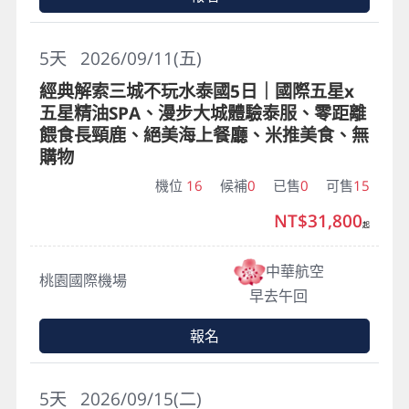
5
天
2026/09/11(五)
經典解索三城不玩水泰國5日｜國際五星x
五星精油SPA、漫步大城體驗泰服、零距離
餵食長頸鹿、絕美海上餐廳、米推美食、無
購物
機位
16
候補
0
已售
0
可售
15
NT$31,800
起
中華航空
桃園國際機場
早去午回
報名
5
天
2026/09/15(二)