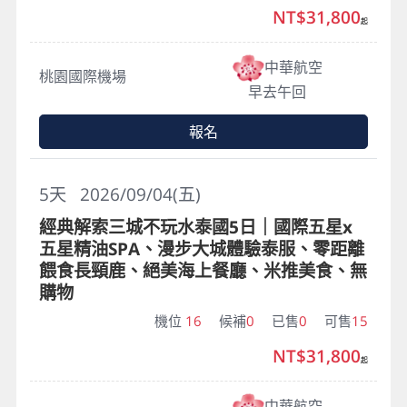
NT$31,800
起
中華航空
桃園國際機場
早去午回
報名
5
天
2026/09/04(五)
經典解索三城不玩水泰國5日｜國際五星x
五星精油SPA、漫步大城體驗泰服、零距離
餵食長頸鹿、絕美海上餐廳、米推美食、無
購物
機位
16
候補
0
已售
0
可售
15
NT$31,800
起
中華航空