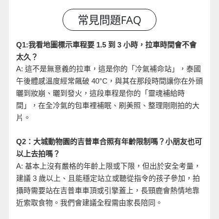
小時，拉車時間會不會
Q1:
我看地圖標示車程要 1.5
到 3
太久？
A:
這不是無意義的拉車，這是你的「冷氣補命站」，泰國
午後體感溫度經常飆破 40°C
，與其在那段時間讓你在外頭
曬到妝崩、曬到發火，這段車程是你的「靈魂補給時
間」，在全冷氣的包車裡補眠、刷美照、整理剛剛拍的大
片。
Q2
：大城動物園的吉普車合照有年齡限制嗎？小朋友也可
以上去拍嗎？
A:
基本上沒有嚴格的年齡上限或下限，但出於安全考量，
建議 3
歲以上、且能穩定站立或聽從指令的孩子參加，拍
攝時需要站在吉普車車頂或引擎蓋上，長頸鹿會熱情地靠
近索取食物。我們會建議全程需由家長陪同。