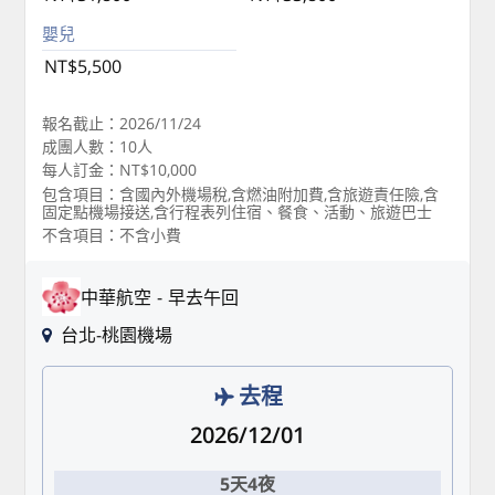
嬰兒
NT$5,500
報名截止：2026/11/24
成團人數：10人
每人訂金：NT$10,000
包含項目：含國內外機場稅,含燃油附加費,含旅遊責任險,含
固定點機場接送,含行程表列住宿、餐食、活動、旅遊巴士
不含項目：不含小費
中華航空
早去午回
台北-桃園機場
去程
2026/12/01
5天4夜