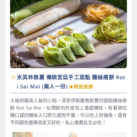
米其林推薦 傳統宮廷手工甜點 糖絲捲餅 Rot
i Sai Mai​ (兩人一份)
★特別安排
大城府最具人氣的小點，深受伊斯蘭教影響的甜點糖絲卷
餅 Roti Sai Mai，似潤餅的外皮包上香甜糖絲，有著棉花
糖口感的糖絲入口即化甜而不膩，可以吃上好幾卷，還有
不同顏色選擇俏皮又好吃，私心推薦此生必吃！