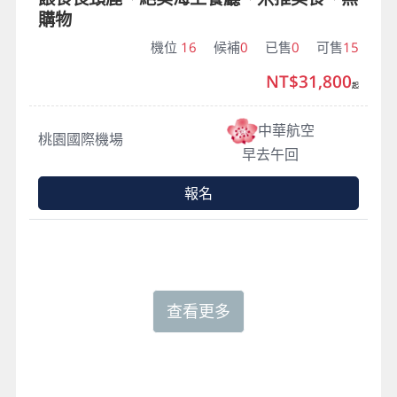
購物
機位
16
候補
0
已售
0
可售
15
NT$31,800
起
中華航空
桃園國際機場
早去午回
報名
查看更多