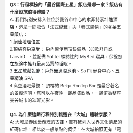
Q3
：行程標榜的「曼谷國際五星」飯店是哪一家？飯店有
什麼設施值得體驗？
A:
我們特別安排入住位於曼谷市中心的索菲特素坤逸酒
店，這是一間融合「法式優雅」與「泰式熱情」的奢華五
星飯店：
1.
絕佳地理位置
頂級客房享受： 房內皆使用頂級備品（如歐舒丹或
2.
Lanvin
），並配備 Sofitel 標誌性的 MyBed 寢具，保證您
在旅途中擁有最高品質的睡眠。
3.五星放鬆設施：戶外無邊際泳池
、
So Fit
健身中心
、
五
星精油 SPA
是曼谷著名
4.
高空酒吧景觀： 頂樓的 Belga Rooftop Bar
的景觀酒吧，您可以在夜晚一邊品嚐飲品，一邊俯瞰整座
曼谷城市的璀璨光影。
Q4:
為什麼這趟行程特別挑選在「大城」體驗泰服？
A:
大城是泰國最輝煌的古都，擁有被列入世界文化遺產的
紅磚佛塔，相比於一般景點的侷促，在大城拍照更有「電