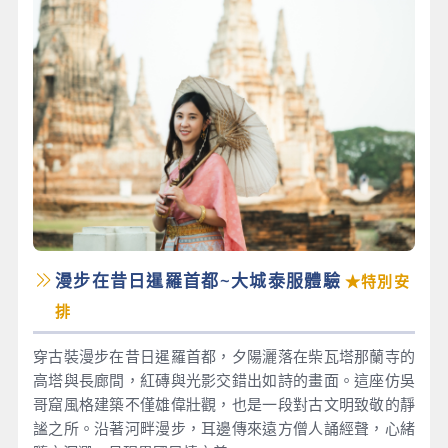
漫步在昔日暹羅首都~大城泰服體驗
★特別安
排
穿古裝漫步在昔日暹羅首都，夕陽灑落在柴瓦塔那蘭寺的
高塔與長廊間，紅磚與光影交錯出如詩的畫面。這座仿吳
哥窟風格建築不僅雄偉壯觀，也是一段對古文明致敬的靜
謐之所。沿著河畔漫步，耳邊傳來遠方僧人誦經聲，心緒