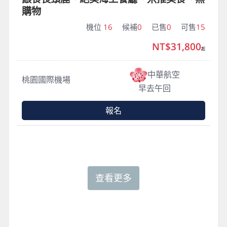
購物
機位
16
候補
0
已售
0
可售
15
NT$31,800
起
中華航空
桃園國際機場
早去午回
報名
查看更多