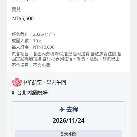
嬰兒
NT$5,500
報名截止：2026/11/17
成團人數：10人
每人訂金：NT$10,000
包含項目：含國內外機場稅,含燃油附加費,含旅遊責任險,含
固定點機場接送,含行程表列住宿、餐食、活動、旅遊巴士
不含項目：不含小費
中華航空
早去午回
台北-桃園機場
去程
2026/11/24
5天4夜