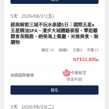
5
天
2026/08/21(五)
經典解索三城不玩水泰國5日｜國際五星x
五星精油SPA、漫步大城體驗泰服、零距離
餵食長頸鹿、絕美海上餐廳、米推美食、無
購物
機位
16
候補
0
已售
0
可售
15
NT$32,800
起
中華航空
桃園國際機場
早去午回
報名
5
天
2026/08/25(二)