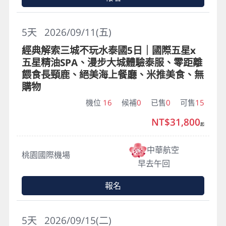
5
天
2026/09/11(五)
經典解索三城不玩水泰國5日｜國際五星x
五星精油SPA、漫步大城體驗泰服、零距離
餵食長頸鹿、絕美海上餐廳、米推美食、無
購物
機位
16
候補
0
已售
0
可售
15
NT$31,800
起
中華航空
桃園國際機場
早去午回
報名
5
天
2026/09/15(二)