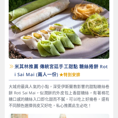
米其林推薦 傳統宮廷手工甜點 糖絲捲餅 Rot
i Sai Mai​ (兩人一份)
★特別安排
大城府最具人氣的小點，深受伊斯蘭教影響的甜點糖絲卷
餅 Roti Sai Mai，似潤餅的外皮包上香甜糖絲，有著棉花
糖口感的糖絲入口即化甜而不膩，可以吃上好幾卷，還有
不同顏色選擇俏皮又好吃，私心推薦此生必吃！