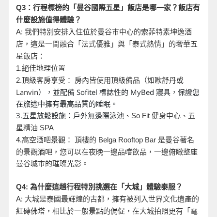
Q3
：行程標榜的「曼谷國際五星」飯店是哪一家？飯店有
什麼設施值得體驗？
A:
我們特別安排入住位於曼谷市中心的索菲特素坤逸酒
店，這是一間融合「法式優雅」與「泰式熱情」的奢華五
星飯店：
1.
絕佳地理位置
頂級客房享受： 房內皆使用頂級備品（如歐舒丹或
2.
Lanvin
），並配備 Sofitel 標誌性的 MyBed 寢具，保證您
在旅途中擁有最高品質的睡眠。
3.五星放鬆設施：戶外無邊際泳池
、
So Fit
健身中心
、
五
星精油 SPA
是曼谷著名
4.
高空酒吧景觀： 頂樓的 Belga Rooftop Bar
的景觀酒吧，您可以在夜晚一邊品嚐飲品，一邊俯瞰整座
曼谷城市的璀璨光影。
Q4:
為什麼這趟行程特別挑選在「大城」體驗泰服？
A:
大城是泰國最輝煌的古都，擁有被列入世界文化遺產的
紅磚佛塔，相比於一般景點的侷促，在大城拍照更有「電