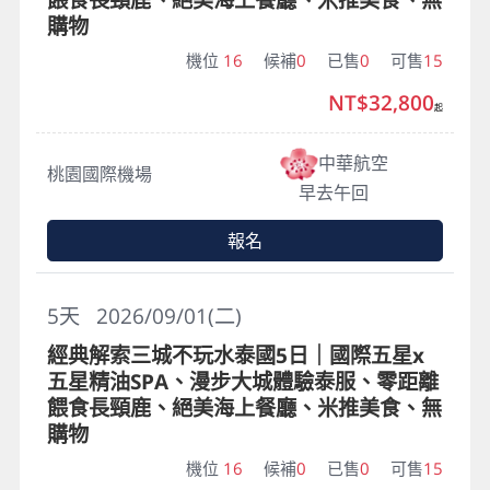
購物
機位
16
候補
0
已售
0
可售
15
NT$32,800
起
中華航空
桃園國際機場
早去午回
報名
5
天
2026/09/01(二)
經典解索三城不玩水泰國5日｜國際五星x
五星精油SPA、漫步大城體驗泰服、零距離
餵食長頸鹿、絕美海上餐廳、米推美食、無
購物
機位
16
候補
0
已售
0
可售
15