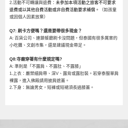
活動不可轉讓與退費：
2.
未參加本項活動之旅客不可要求
退費或以其他自費活動或非自費活動要求補償。
（如孩童
或因個人因素放棄）
Q7:
刷卡方便嗎？還是要帶很多現金？
A:
百貨公司、連鎖餐廳刷卡沒問題，但泰國有很多厲害的
小吃攤、文創市集，還是建議現金帶足。
Q8:
寺廟穿著有什麼規定嗎?
A:
準則是「不露肩、不露肚、不露膝」
、露背或露肚裝。若穿泰服單肩
1.
上衣：嚴禁細肩帶、深V
裸露，進入佛殿請用披肩遮蓋。
2.
下身：無論男女，短褲或短裙須長過膝蓋。