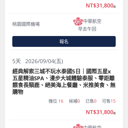
NT$31,800
起
中華航空
桃園國際機場
早去午回
報名
5
天
2026/09/04(五)
經典解索三城不玩水泰國5日｜國際五星x
五星精油SPA、漫步大城體驗泰服、零距離
餵食長頸鹿、絕美海上餐廳、米推美食、無
購物
機位
16
候補
0
已售
0
可售
15
NT$31,800
起
中華航空