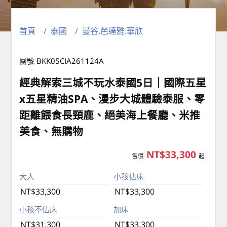
首頁
泰國
曼谷.芭達雅.華欣
團號 BKK05CIA261124A
經典解索三城不玩水泰國5日｜國際五星
x五星精油SPA、漫步大城體驗泰服、零
距離餵食長頸鹿、絕美海上餐廳、米推
美食、無購物
NT$33,300
售價
起
大人
小孩佔床
NT$33,300
NT$33,300
小孩不佔床
加床
NT$31,300
NT$33,300