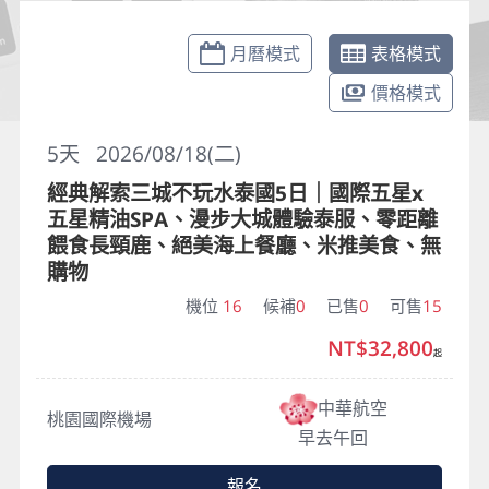
月曆模式
表格模式
價格模式
5
天
2026/08/18(二)
經典解索三城不玩水泰國5日｜國際五星x
五星精油SPA、漫步大城體驗泰服、零距離
餵食長頸鹿、絕美海上餐廳、米推美食、無
購物
機位
16
候補
0
已售
0
可售
15
NT$32,800
起
中華航空
桃園國際機場
早去午回
報名