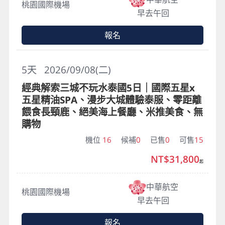
桃園國際機場
早去午回
報名
5
天
2026/09/08(二)
經典解索三城不玩水泰國5日｜國際五星x
五星精油SPA、漫步大城體驗泰服、零距離
餵食長頸鹿、絕美海上餐廳、米推美食、無
購物
機位
16
候補
0
已售
0
可售
15
NT$31,800
起
中華航空
桃園國際機場
早去午回
報名