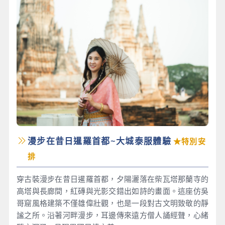
漫步在昔日暹羅首都~大城泰服體驗
★特別安
排
穿古裝漫步在昔日暹羅首都，夕陽灑落在柴瓦塔那蘭寺的
高塔與長廊間，紅磚與光影交錯出如詩的畫面。這座仿吳
哥窟風格建築不僅雄偉壯觀，也是一段對古文明致敬的靜
謐之所。沿著河畔漫步，耳邊傳來遠方僧人誦經聲，心緒