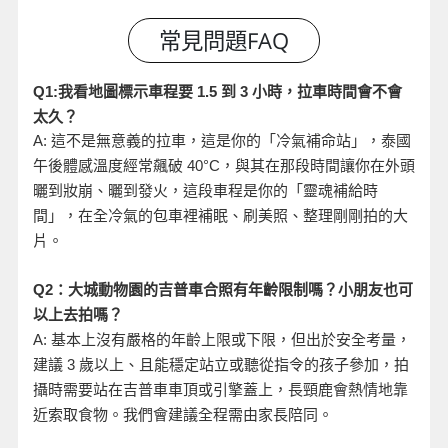
小時，拉車時間會不會
Q1:
我看地圖標示車程要 1.5
到 3
太久？
A:
這不是無意義的拉車，這是你的「冷氣補命站」，泰國
午後體感溫度經常飆破 40°C
，與其在那段時間讓你在外頭
曬到妝崩、曬到發火，這段車程是你的「靈魂補給時
間」，在全冷氣的包車裡補眠、刷美照、整理剛剛拍的大
片。
Q2
：大城動物園的吉普車合照有年齡限制嗎？小朋友也可
以上去拍嗎？
A:
基本上沒有嚴格的年齡上限或下限，但出於安全考量，
建議 3
歲以上、且能穩定站立或聽從指令的孩子參加，拍
攝時需要站在吉普車車頂或引擎蓋上，長頸鹿會熱情地靠
近索取食物。我們會建議全程需由家長陪同。