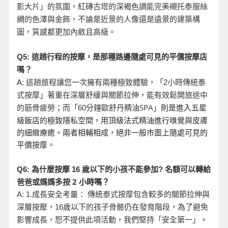
影大片」的氛圍，紅磚古塔的深褐色調能完美襯托泰服絲
綢的色澤與金飾，不論是近景的人像還是遠景的建築構
圖，質感都更加內斂且高級。
Q5:
這趟行程的按摩，是那種路邊隨處可見的平價按摩店
嗎？
A:
這趟旅程讓您一次擁有兩種極致體驗，「2
小時傳統泰
式按摩」著重在深層舒緩與關節拉伸，能有效鬆開旅途中
分鐘歐舒丹精油SPA
」則是進入五星
的筋骨疲勞；而「60
級飯店的極致隱私空間，用頂級法式精油進行嗅覺與皮膚
的細緻療癒。兩者相輔相成，絕非一般市面上隨處可見的
平價按摩。
名額可以轉給
Q6:
為什麼按摩 16
歲以下的小孩不能參加?
爸爸或媽媽多按 2
小時嗎？
A: 1.
成長安全考量： 傳統泰式按摩包含較多的關節拉伸與
深層按壓，16
歲以下的孩子骨骼仍在發育階段，為了避免
影響成長，恕不提供此項活動，我們堅持「安全第一」。