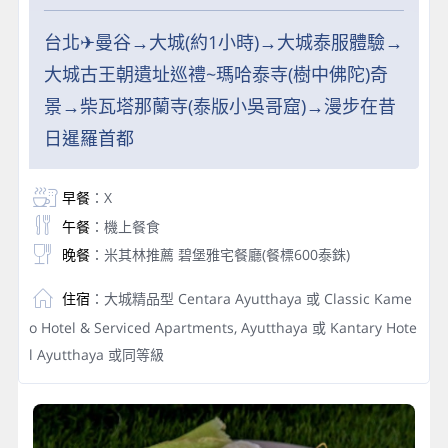
台北✈曼谷→大城(約1小時)→大城泰服體驗→
大城古王朝遺址巡禮~瑪哈泰寺(樹中佛陀)奇
景→柴瓦塔那蘭寺(泰版小吳哥窟)→漫步在昔
日暹羅首都
早餐
：X
午餐
：機上餐食
晚餐
：米其林推薦 碧堡雅宅餐廳(餐標600泰銖)
住宿
：大城精品型 Centara Ayutthaya 或 Classic Kame
o Hotel & Serviced Apartments, Ayutthaya 或 Kantary Hote
l Ayutthaya 或同等級