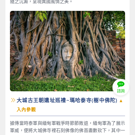
隨之沉澱，呈現異國風情之美。
諮詢
大城古王朝遺址巡禮~瑪哈泰寺(樹中佛陀)
▲
入內參觀
據傳當時泰軍與緬甸軍戰爭時節節敗退，緬甸軍為了展示
軍威，便將大城佛寺裡石刻佛像的佛首盡數砍下，其中一