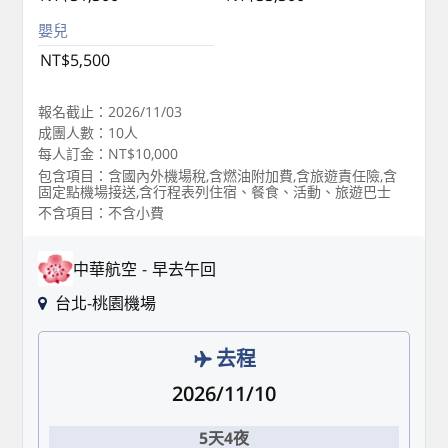
嬰兒
NT$5,500
報名截止：2026/11/03
成團人數：10人
每人訂金：NT$10,000
包含項目：含國內外機場稅,含燃油附加費,含旅遊責任險,含
固定點機場接送,含行程表列住宿、餐食、活動、旅遊巴士
不含項目：不含小費
中華航空
早去午回
台北-桃園機場
去程
2026/11/10
5天4夜