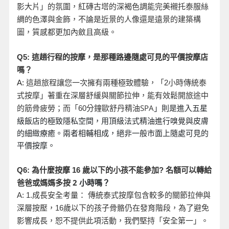
影大片」的氛圍，紅磚古塔的深褐色調能完美襯托泰服絲
綢的色澤與金飾，不論是近景的人像還是遠景的建築構
圖，質感都更加內斂且高級。
Q5:
這趟行程的按摩，是那種路邊隨處可見的平價按摩店
嗎？
A:
這趟旅程讓您一次擁有兩種極致體驗，「2
小時傳統泰
式按摩」著重在深層舒緩與關節拉伸，能有效鬆開旅途中
分鐘歐舒丹精油SPA
」則是進入五星
的筋骨疲勞；而「60
級飯店的極致隱私空間，用頂級法式精油進行嗅覺與皮膚
的細緻療癒。兩者相輔相成，絕非一般市面上隨處可見的
平價按摩。
名額可以轉給
Q6:
為什麼按摩 16
歲以下的小孩不能參加?
爸爸或媽媽多按 2
小時嗎？
A: 1.
成長安全考量： 傳統泰式按摩包含較多的關節拉伸與
深層按壓，16
歲以下的孩子骨骼仍在發育階段，為了避免
影響成長，恕不提供此項活動，我們堅持「安全第一」。