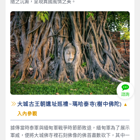
隨之沉澱，呈現異國風情之美。
諮詢
大城古王朝遺址巡禮~瑪哈泰寺(樹中佛陀)
▲
入內參觀
據傳當時泰軍與緬甸軍戰爭時節節敗退，緬甸軍為了展示
軍威，便將大城佛寺裡石刻佛像的佛首盡數砍下，其中一