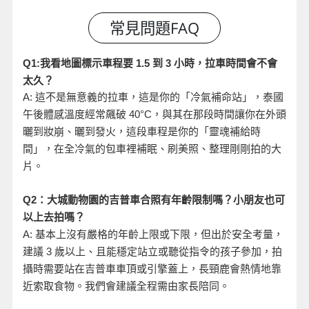
小時，拉車時間會不會
Q1:
我看地圖標示車程要 1.5
到 3
太久？
A:
這不是無意義的拉車，這是你的「冷氣補命站」，泰國
午後體感溫度經常飆破 40°C
，與其在那段時間讓你在外頭
曬到妝崩、曬到發火，這段車程是你的「靈魂補給時
間」，在全冷氣的包車裡補眠、刷美照、整理剛剛拍的大
片。
Q2
：大城動物園的吉普車合照有年齡限制嗎？小朋友也可
以上去拍嗎？
A:
基本上沒有嚴格的年齡上限或下限，但出於安全考量，
建議 3
歲以上、且能穩定站立或聽從指令的孩子參加，拍
攝時需要站在吉普車車頂或引擎蓋上，長頸鹿會熱情地靠
近索取食物。我們會建議全程需由家長陪同。