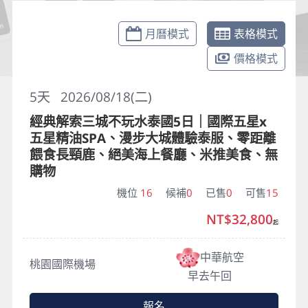
月曆模式
表格模式
價格模式
5
天
2026/08/18(二)
經典解索三城不玩水泰國5日｜國際五星x
五星精油SPA、漫步大城體驗泰服、零距離
餵食長頸鹿、絕美海上餐廳、米推美食、無
購物
機位
16
候補
0
已售
0
可售
15
NT$32,800
起
中華航空
桃園國際機場
早去午回
報名