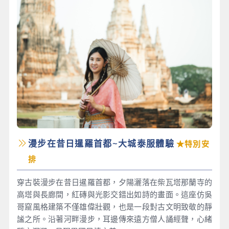
漫步在昔日暹羅首都~大城泰服體驗
★特別安
排
穿古裝漫步在昔日暹羅首都，夕陽灑落在柴瓦塔那蘭寺的
高塔與長廊間，紅磚與光影交錯出如詩的畫面。這座仿吳
哥窟風格建築不僅雄偉壯觀，也是一段對古文明致敬的靜
謐之所。沿著河畔漫步，耳邊傳來遠方僧人誦經聲，心緒