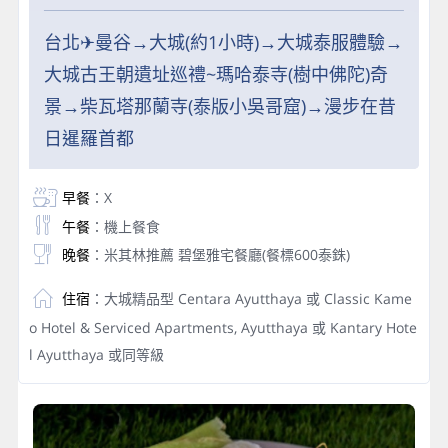
台北✈曼谷→大城(約1小時)→大城泰服體驗→
大城古王朝遺址巡禮~瑪哈泰寺(樹中佛陀)奇
景→柴瓦塔那蘭寺(泰版小吳哥窟)→漫步在昔
日暹羅首都
早餐
：X
午餐
：機上餐食
晚餐
：米其林推薦 碧堡雅宅餐廳(餐標600泰銖)
住宿
：大城精品型 Centara Ayutthaya 或 Classic Kame
o Hotel & Serviced Apartments, Ayutthaya 或 Kantary Hote
l Ayutthaya 或同等級