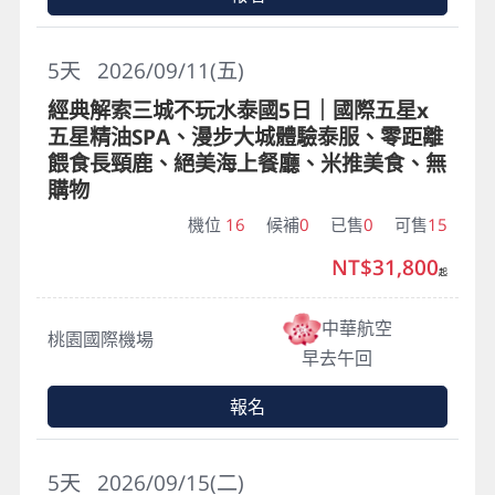
5
天
2026/09/11(五)
經典解索三城不玩水泰國5日｜國際五星x
五星精油SPA、漫步大城體驗泰服、零距離
餵食長頸鹿、絕美海上餐廳、米推美食、無
購物
機位
16
候補
0
已售
0
可售
15
NT$31,800
起
中華航空
桃園國際機場
早去午回
報名
5
天
2026/09/15(二)