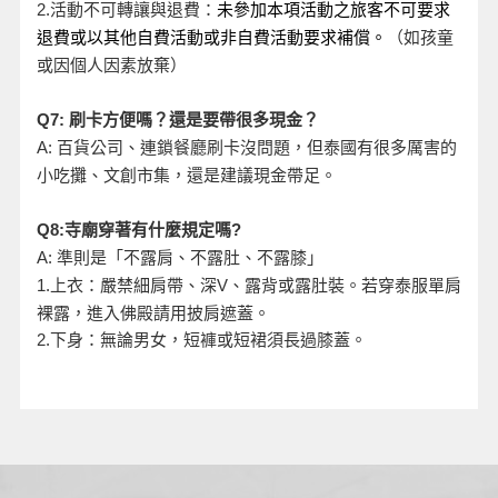
活動不可轉讓與退費：
2.
未參加本項活動之旅客不可要求
退費或以其他自費活動或非自費活動要求補償。
（如孩童
或因個人因素放棄）
Q7:
刷卡方便嗎？還是要帶很多現金？
A:
百貨公司、連鎖餐廳刷卡沒問題，但泰國有很多厲害的
小吃攤、文創市集，還是建議現金帶足。
Q8:
寺廟穿著有什麼規定嗎?
A:
準則是「不露肩、不露肚、不露膝」
、露背或露肚裝。若穿泰服單肩
1.
上衣：嚴禁細肩帶、深V
裸露，進入佛殿請用披肩遮蓋。
2.
下身：無論男女，短褲或短裙須長過膝蓋。