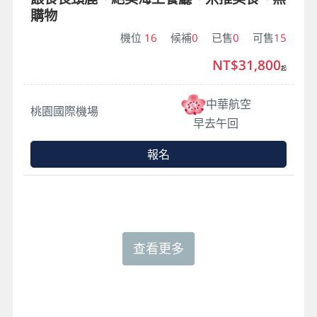
購物
機位
16
候補
0
已售
0
可售
15
NT$31,800
起
中華航空
桃園國際機場
早去午回
報名
查看更多