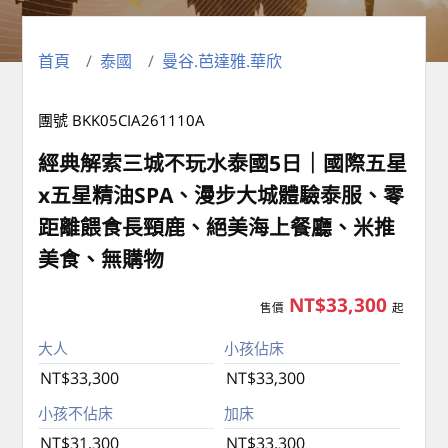
首頁
泰國
曼谷.芭達雅.華欣
團號 BKK05CIA261110A
經典解索三城不玩水泰國5日｜國際五星
x五星精油SPA、漫步大城體驗泰服、零
距離餵食長頸鹿、絕美海上餐廳、米推
美食、無購物
NT$33,300
售價
起
大人
小孩佔床
NT$33,300
NT$33,300
小孩不佔床
加床
NT$31,300
NT$33,300