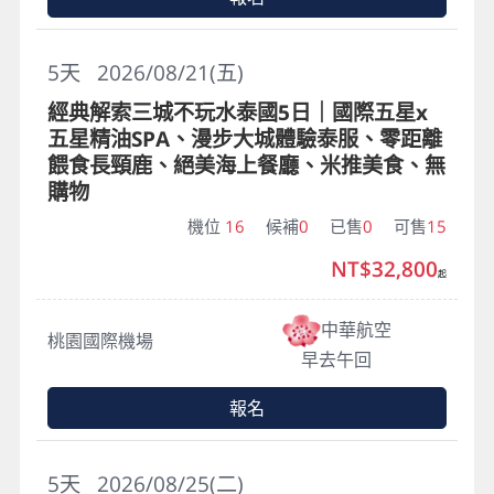
5
天
2026/08/21(五)
經典解索三城不玩水泰國5日｜國際五星x
五星精油SPA、漫步大城體驗泰服、零距離
餵食長頸鹿、絕美海上餐廳、米推美食、無
購物
機位
16
候補
0
已售
0
可售
15
NT$32,800
起
中華航空
桃園國際機場
早去午回
報名
5
天
2026/08/25(二)