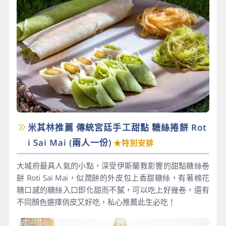
米其林推薦 傳統宮廷手工甜點 糖絲捲餅 Rot
i Sai Mai​ (兩人一份)
★特別安排
大城府最具人氣的小點，深受伊斯蘭教影響的甜點糖絲卷
餅 Roti Sai Mai，似潤餅的外皮包上香甜糖絲，有著棉花
糖口感的糖絲入口即化甜而不膩，可以吃上好幾卷，還有
不同顏色選擇俏皮又好吃，私心推薦此生必吃！