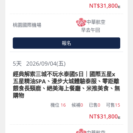
NT$31,800
起
中華航空
桃園國際機場
早去午回
報名
5
天
2026/09/04(五)
經典解索三城不玩水泰國5日｜國際五星x
五星精油SPA、漫步大城體驗泰服、零距離
餵食長頸鹿、絕美海上餐廳、米推美食、無
購物
機位
16
候補
0
已售
0
可售
15
NT$31,800
起
中華航空