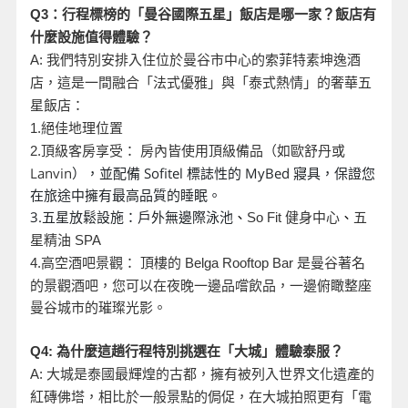
Q3
：行程標榜的「曼谷國際五星」飯店是哪一家？飯店有
什麼設施值得體驗？
A:
我們特別安排入住位於曼谷市中心的索菲特素坤逸酒
店，這是一間融合「法式優雅」與「泰式熱情」的奢華五
星飯店：
1.
絕佳地理位置
頂級客房享受： 房內皆使用頂級備品（如歐舒丹或
2.
Lanvin
），並配備 Sofitel 標誌性的 MyBed 寢具，保證您
在旅途中擁有最高品質的睡眠。
3.五星放鬆設施：戶外無邊際泳池
、
So Fit
健身中心
、
五
星精油 SPA
是曼谷著名
4.
高空酒吧景觀： 頂樓的 Belga Rooftop Bar
的景觀酒吧，您可以在夜晚一邊品嚐飲品，一邊俯瞰整座
曼谷城市的璀璨光影。
Q4:
為什麼這趟行程特別挑選在「大城」體驗泰服？
A:
大城是泰國最輝煌的古都，擁有被列入世界文化遺產的
紅磚佛塔，相比於一般景點的侷促，在大城拍照更有「電