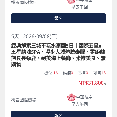
桃園國際機場
早去午回
報名
5
天
2026/09/08(二)
經典解索三城不玩水泰國5日｜國際五星x
五星精油SPA、漫步大城體驗泰服、零距離
餵食長頸鹿、絕美海上餐廳、米推美食、無
購物
機位
16
候補
0
已售
0
可售
15
NT$31,800
起
中華航空
桃園國際機場
早去午回
報名