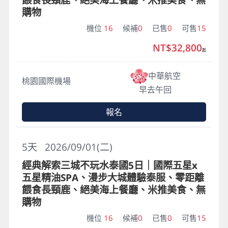
購物
機位
16
候補
0
已售
0
可售
15
NT$32,800
起
中華航空
桃園國際機場
早去午回
報名
5
天
2026/09/01(二)
經典解索三城不玩水泰國5日｜國際五星x
五星精油SPA、漫步大城體驗泰服、零距離
餵食長頸鹿、絕美海上餐廳、米推美食、無
購物
機位
16
候補
0
已售
0
可售
15