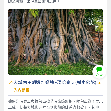
隨之沉澱，呈現異國風情之美。
諮詢
大城古王朝遺址巡禮~瑪哈泰寺(樹中佛陀)
▲
入內參觀
據傳當時泰軍與緬甸軍戰爭時節節敗退，緬甸軍為了展示
軍威，便將大城佛寺裡石刻佛像的佛首盡數砍下，其中一