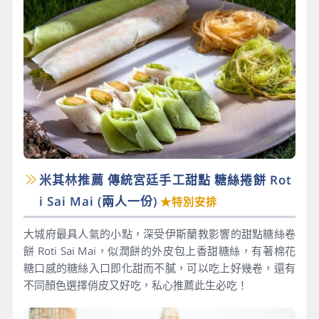
米其林推薦 傳統宮廷手工甜點 糖絲捲餅 Rot
i Sai Mai​ (兩人一份)
★特別安排
大城府最具人氣的小點，深受伊斯蘭教影響的甜點糖絲卷
餅 Roti Sai Mai，似潤餅的外皮包上香甜糖絲，有著棉花
糖口感的糖絲入口即化甜而不膩，可以吃上好幾卷，還有
不同顏色選擇俏皮又好吃，私心推薦此生必吃！