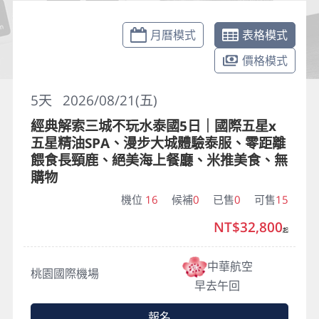
月曆模式
表格模式
價格模式
5
天
2026/08/21(五)
經典解索三城不玩水泰國5日｜國際五星x
五星精油SPA、漫步大城體驗泰服、零距離
餵食長頸鹿、絕美海上餐廳、米推美食、無
購物
機位
16
候補
0
已售
0
可售
15
NT$32,800
起
中華航空
桃園國際機場
早去午回
報名