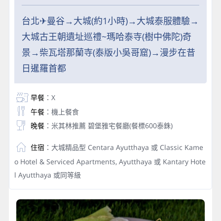
台北✈曼谷→大城(約1小時)→大城泰服體驗→
大城古王朝遺址巡禮~瑪哈泰寺(樹中佛陀)奇
景→柴瓦塔那蘭寺(泰版小吳哥窟)→漫步在昔
日暹羅首都
早餐
：X
午餐
：機上餐食
晚餐
：米其林推薦 碧堡雅宅餐廳(餐標600泰銖)
住宿
：大城精品型 Centara Ayutthaya 或 Classic Kame
o Hotel & Serviced Apartments, Ayutthaya 或 Kantary Hote
l Ayutthaya 或同等級