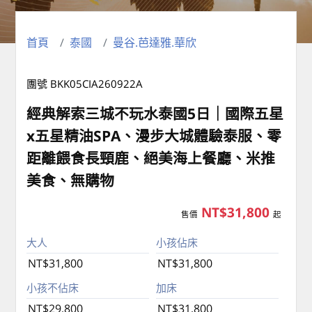
首頁
泰國
曼谷.芭達雅.華欣
團號 BKK05CIA260922A
經典解索三城不玩水泰國5日｜國際五星
x五星精油SPA、漫步大城體驗泰服、零
距離餵食長頸鹿、絕美海上餐廳、米推
美食、無購物
NT$31,800
售價
起
大人
小孩佔床
NT$31,800
NT$31,800
小孩不佔床
加床
NT$29,800
NT$31,800