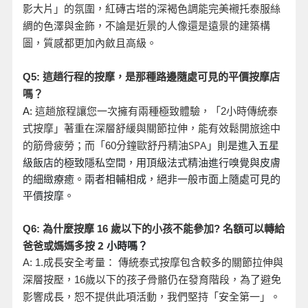
影大片」的氛圍，紅磚古塔的深褐色調能完美襯托泰服絲
綢的色澤與金飾，不論是近景的人像還是遠景的建築構
圖，質感都更加內斂且高級。
Q5:
這趟行程的按摩，是那種路邊隨處可見的平價按摩店
嗎？
A:
這趟旅程讓您一次擁有兩種極致體驗，「2
小時傳統泰
式按摩」著重在深層舒緩與關節拉伸，能有效鬆開旅途中
分鐘歐舒丹精油SPA
」則是進入五星
的筋骨疲勞；而「60
級飯店的極致隱私空間，用頂級法式精油進行嗅覺與皮膚
的細緻療癒。兩者相輔相成，絕非一般市面上隨處可見的
平價按摩。
名額可以轉給
Q6:
為什麼按摩 16
歲以下的小孩不能參加?
爸爸或媽媽多按 2
小時嗎？
A: 1.
成長安全考量： 傳統泰式按摩包含較多的關節拉伸與
深層按壓，16
歲以下的孩子骨骼仍在發育階段，為了避免
影響成長，恕不提供此項活動，我們堅持「安全第一」。