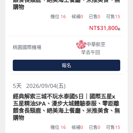
購物
機位
16
候補
0
已售
0
可售
15
NT$31,800
起
中華航空
桃園國際機場
早去午回
報名
5
天
2026/09/04(五)
經典解索三城不玩水泰國5日｜國際五星x
五星精油SPA、漫步大城體驗泰服、零距離
餵食長頸鹿、絕美海上餐廳、米推美食、無
購物
機位
16
候補
0
已售
0
可售
15