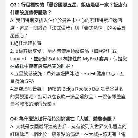
Q3
：行程標榜的「曼谷國際五星」飯店是哪一家？飯店有
什麼設施值得體驗？
A:
我們特別安排入住位於曼谷市中心的索菲特素坤逸酒
店，這是一間融合「法式優雅」與「泰式熱情」的奢華五
星飯店：
1.
絕佳地理位置
頂級客房享受： 房內皆使用頂級備品（如歐舒丹或
2.
Lanvin
），並配備 Sofitel 標誌性的 MyBed 寢具，保證您
在旅途中擁有最高品質的睡眠。
3.五星放鬆設施：戶外無邊際泳池
、
So Fit
健身中心
、
五
星精油 SPA
是曼谷著名
4.
高空酒吧景觀： 頂樓的 Belga Rooftop Bar
的景觀酒吧，您可以在夜晚一邊品嚐飲品，一邊俯瞰整座
曼谷城市的璀璨光影。
Q4:
為什麼這趟行程特別挑選在「大城」體驗泰服？
A:
大城是泰國最輝煌的古都，擁有被列入世界文化遺產的
紅磚佛塔，相比於一般景點的侷促，在大城拍照更有「電