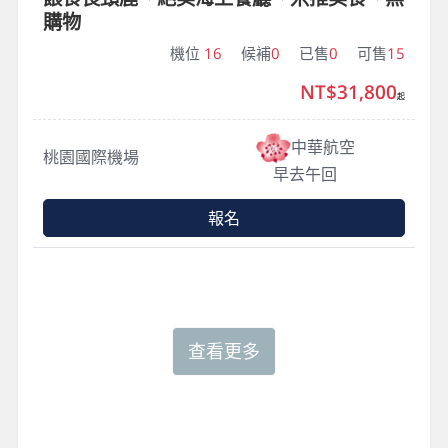
購物
機位
16
候補
0
已售
0
可售
15
NT$31,800
起
中華航空
桃園國際機場
早去午回
報名
查看更多