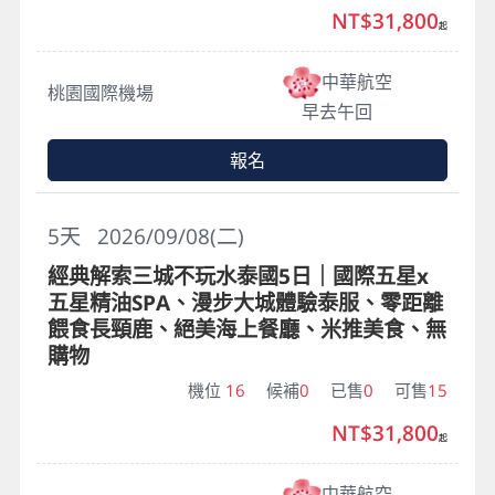
NT$31,800
起
中華航空
桃園國際機場
早去午回
報名
5
天
2026/09/08(二)
經典解索三城不玩水泰國5日｜國際五星x
五星精油SPA、漫步大城體驗泰服、零距離
餵食長頸鹿、絕美海上餐廳、米推美食、無
購物
機位
16
候補
0
已售
0
可售
15
NT$31,800
起
中華航空