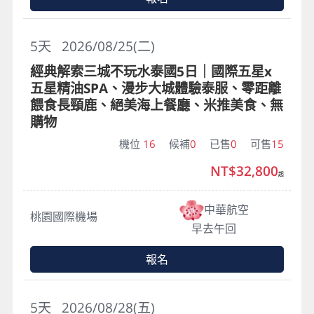
5
天
2026/08/25(二)
經典解索三城不玩水泰國5日｜國際五星x
五星精油SPA、漫步大城體驗泰服、零距離
餵食長頸鹿、絕美海上餐廳、米推美食、無
購物
機位
16
候補
0
已售
0
可售
15
NT$32,800
起
中華航空
桃園國際機場
早去午回
報名
5
天
2026/08/28(五)