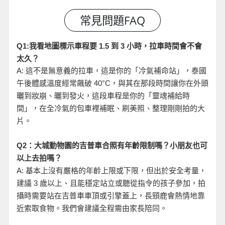
小時，拉車時間會不會
Q1:
我看地圖標示車程要 1.5
到 3
太久？
A:
這不是無意義的拉車，這是你的「冷氣補命站」，泰國
午後體感溫度經常飆破 40°C
，與其在那段時間讓你在外頭
曬到妝崩、曬到發火，這段車程是你的「靈魂補給時
間」，在全冷氣的包車裡補眠、刷美照、整理剛剛拍的大
片。
Q2
：大城動物園的吉普車合照有年齡限制嗎？小朋友也可
以上去拍嗎？
A:
基本上沒有嚴格的年齡上限或下限，但出於安全考量，
建議 3
歲以上、且能穩定站立或聽從指令的孩子參加，拍
攝時需要站在吉普車車頂或引擎蓋上，長頸鹿會熱情地靠
近索取食物。我們會建議全程需由家長陪同。