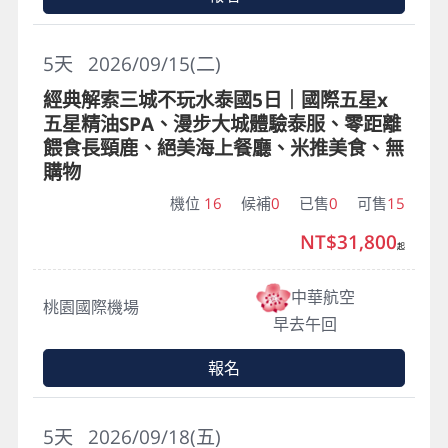
5
天
2026/09/15(二)
經典解索三城不玩水泰國5日｜國際五星x
五星精油SPA、漫步大城體驗泰服、零距離
餵食長頸鹿、絕美海上餐廳、米推美食、無
購物
機位
16
候補
0
已售
0
可售
15
NT$31,800
起
中華航空
桃園國際機場
早去午回
報名
5
天
2026/09/18(五)