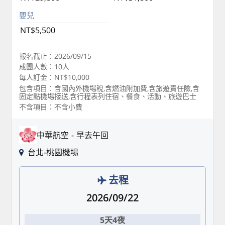
嬰兒
NT$5,500
報名截止：2026/09/15
成團人數：10人
每人訂金：NT$10,000
包含項目：含國內外機場稅,含燃油附加費,含旅遊責任險,含
固定點機場接送,含行程表列住宿、餐食、活動、旅遊巴士
不含項目：不含小費
中華航空
早去午回
台北-桃園機場
去程
2026/09/22
5天4夜