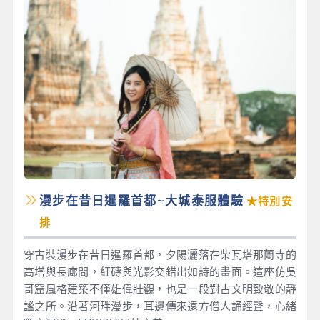
漫步在昔日暹羅首都~大城泰服體驗
★特別安
排
穿古裝漫步在昔日暹羅首都，夕陽灑落在柴瓦塔那蘭寺的
高塔與長廊間，紅磚與光影交錯出如詩的畫面。這座仿吳
哥窟風格建築不僅雄偉壯觀，也是一段對古文明致敬的靜
謐之所。沿著河畔漫步，耳邊傳來遠方僧人誦經聲，心緒