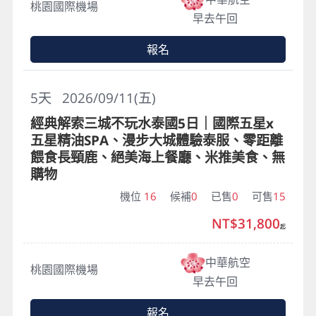
桃園國際機場
早去午回
報名
5
天
2026/09/11(五)
經典解索三城不玩水泰國5日｜國際五星x
五星精油SPA、漫步大城體驗泰服、零距離
餵食長頸鹿、絕美海上餐廳、米推美食、無
購物
機位
16
候補
0
已售
0
可售
15
NT$31,800
起
中華航空
桃園國際機場
早去午回
報名