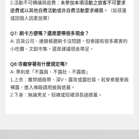
活動不可轉讓與退費：
2.
未參加本項活動之旅客不可要求
退費或以其他自費活動或非自費活動要求補償。
（如孩童
或因個人因素放棄）
Q7:
刷卡方便嗎？還是要帶很多現金？
A:
百貨公司、連鎖餐廳刷卡沒問題，但泰國有很多厲害的
小吃攤、文創市集，還是建議現金帶足。
Q8:
寺廟穿著有什麼規定嗎?
A:
準則是「不露肩、不露肚、不露膝」
、露背或露肚裝。若穿泰服單肩
1.
上衣：嚴禁細肩帶、深V
裸露，進入佛殿請用披肩遮蓋。
2.
下身：無論男女，短褲或短裙須長過膝蓋。