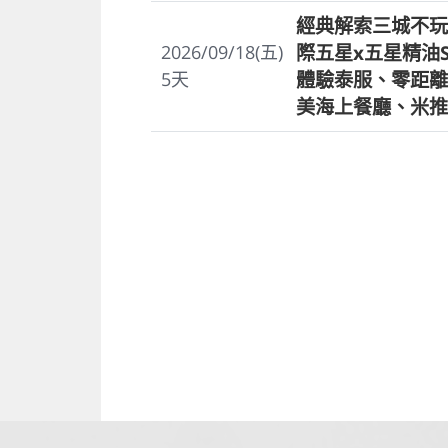
經典解索三城不玩
際五星x五星精油
2026/09/18(五)
體驗泰服、零距離
5
天
美海上餐廳、米推