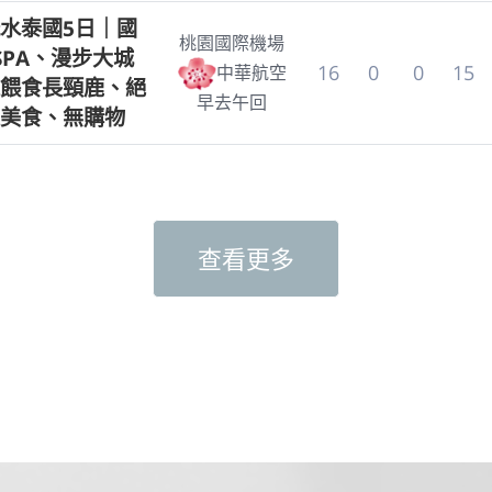
水泰國5日｜國
桃園國際機場
SPA、漫步大城
16
0
0
15
中華航空
餵食長頸鹿、絕
早去午回
美食、無購物
查看更多