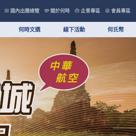
國內出團總覽
關於何時
企業專區
會員專區
何時文選
線下活動
何氏幣