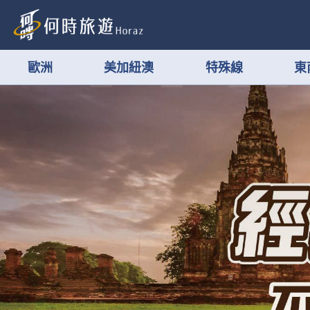
歐洲
美加紐澳
特殊線
東