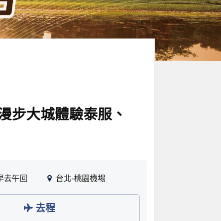
、漫步大城體驗泰服、
早去午回
台北-桃園機場
去程