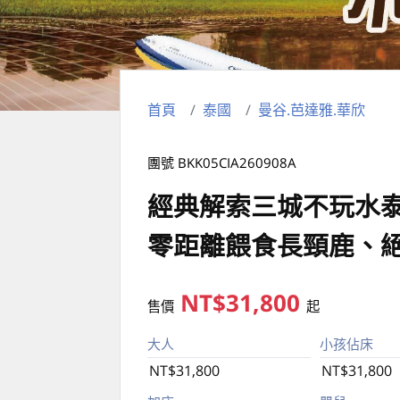
首頁
泰國
曼谷.芭達雅.華欣
團號 BKK05CIA260908A
經典解索三城不玩水泰
零距離餵食長頸鹿、
NT$31,800
售價
起
大人
小孩佔床
NT$31,800
NT$31,800