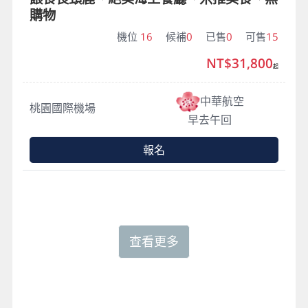
購物
機位
16
候補
0
已售
0
可售
15
NT$31,800
起
中華航空
桃園國際機場
早去午回
報名
查看更多