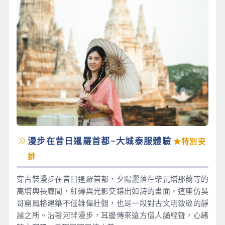
漫步在昔日暹羅首都~大城泰服體驗
★特別安
排
穿古裝漫步在昔日暹羅首都，夕陽灑落在柴瓦塔那蘭寺的
高塔與長廊間，紅磚與光影交錯出如詩的畫面。這座仿吳
哥窟風格建築不僅雄偉壯觀，也是一段對古文明致敬的靜
謐之所。沿著河畔漫步，耳邊傳來遠方僧人誦經聲，心緒