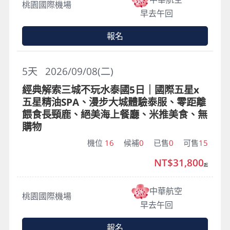
桃園國際機場
早去午回
報名
5
天
2026/09/08(二)
經典解索三城不玩水泰國5日｜國際五星x
五星精油SPA、漫步大城體驗泰服、零距離
餵食長頸鹿、絕美海上餐廳、米推美食、無
購物
機位
16
候補
0
已售
0
可售
15
NT$31,800
起
中華航空
桃園國際機場
早去午回
報名