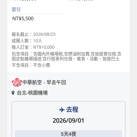
嬰兒
NT$5,500
報名截止：2026/08/25
成團人數：10人
每人訂金：NT$10,000
包含項目：含國內外機場稅,含燃油附加費,含旅遊責任險,含
固定點機場接送,含行程表列住宿、餐食、活動、旅遊巴士
不含項目：不含小費
中華航空
早去午回
台北-桃園機場
去程
2026/09/01
5天4夜