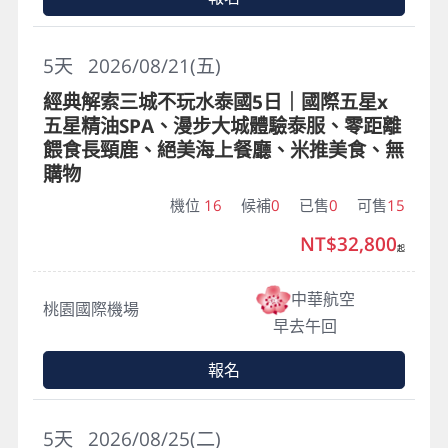
5
天
2026/08/21(五)
經典解索三城不玩水泰國5日｜國際五星x
五星精油SPA、漫步大城體驗泰服、零距離
餵食長頸鹿、絕美海上餐廳、米推美食、無
購物
機位
16
候補
0
已售
0
可售
15
NT$32,800
起
中華航空
桃園國際機場
早去午回
報名
5
天
2026/08/25(二)