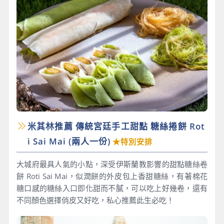
米其林推薦 傳統宮廷手工甜點 糖絲捲餅 Rot
i Sai Mai​ (兩人一份)
★特別安排
大城府最具人氣的小點，深受伊斯蘭教影響的甜點糖絲卷
餅 Roti Sai Mai，似潤餅的外皮包上香甜糖絲，有著棉花
糖口感的糖絲入口即化甜而不膩，可以吃上好幾卷，還有
不同顏色選擇俏皮又好吃，私心推薦此生必吃！