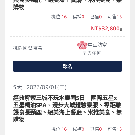
購物
機位
16
候補
0
已售
0
可售
15
NT$32,800
起
中華航空
桃園國際機場
早去午回
報名
5
天
2026/09/01(二)
經典解索三城不玩水泰國5日｜國際五星x
五星精油SPA、漫步大城體驗泰服、零距離
餵食長頸鹿、絕美海上餐廳、米推美食、無
購物
機位
16
候補
0
已售
0
可售
15