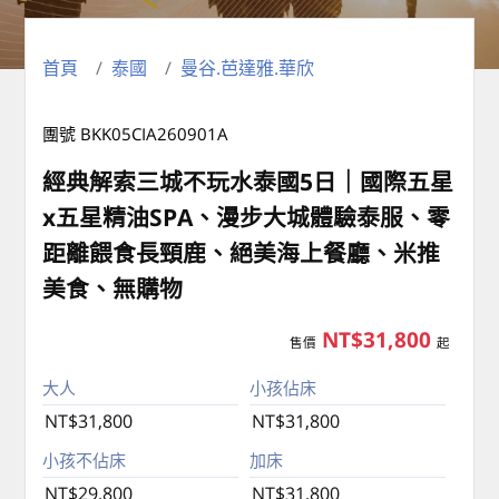
首頁
泰國
曼谷.芭達雅.華欣
團號 BKK05CIA260901A
經典解索三城不玩水泰國5日｜國際五星
x五星精油SPA、漫步大城體驗泰服、零
距離餵食長頸鹿、絕美海上餐廳、米推
美食、無購物
NT$31,800
售價
起
大人
小孩佔床
NT$31,800
NT$31,800
小孩不佔床
加床
NT$29,800
NT$31,800