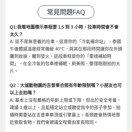
小時，拉車時間會不會
Q1:
我看地圖標示車程要 1.5
到 3
太久？
A:
這不是無意義的拉車，這是你的「冷氣補命站」，泰國
午後體感溫度經常飆破 40°C
，與其在那段時間讓你在外頭
曬到妝崩、曬到發火，這段車程是你的「靈魂補給時
間」，在全冷氣的包車裡補眠、刷美照、整理剛剛拍的大
片。
Q2
：大城動物園的吉普車合照有年齡限制嗎？小朋友也可
以上去拍嗎？
A:
基本上沒有嚴格的年齡上限或下限，但出於安全考量，
建議 3
歲以上、且能穩定站立或聽從指令的孩子參加，拍
攝時需要站在吉普車車頂或引擎蓋上，長頸鹿會熱情地靠
近索取食物。我們會建議全程需由家長陪同。