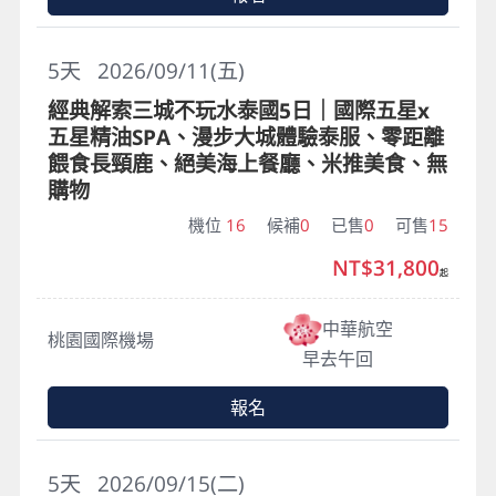
5
天
2026/09/11(五)
經典解索三城不玩水泰國5日｜國際五星x
五星精油SPA、漫步大城體驗泰服、零距離
餵食長頸鹿、絕美海上餐廳、米推美食、無
購物
機位
16
候補
0
已售
0
可售
15
NT$31,800
起
中華航空
桃園國際機場
早去午回
報名
5
天
2026/09/15(二)