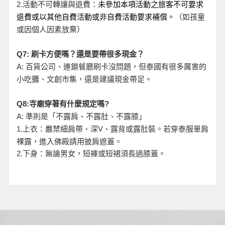
活動不可轉讓與退費：
2.
未參加本項活動之旅客不可要求
退費或以其他自費活動或非自費活動要求補償。
（如孩童
或因個人因素放棄）
Q7:
刷卡方便嗎？還是要帶很多現金？
A:
百貨公司、連鎖餐廳刷卡沒問題，但泰國有很多厲害的
小吃攤、文創市集，還是建議現金帶足。
Q8:
寺廟穿著有什麼規定嗎?
A:
準則是「不露肩、不露肚、不露膝」
、露背或露肚裝。若穿泰服單肩
1.
上衣：嚴禁細肩帶、深V
裸露，進入佛殿請用披肩遮蓋。
2.
下身：無論男女，短褲或短裙須長過膝蓋。