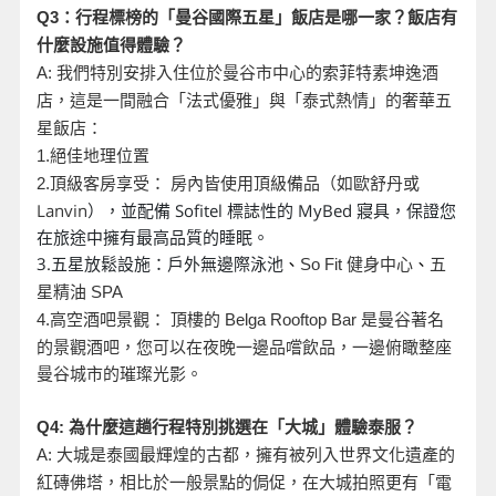
Q3
：行程標榜的「曼谷國際五星」飯店是哪一家？飯店有
什麼設施值得體驗？
A:
我們特別安排入住位於曼谷市中心的索菲特素坤逸酒
店，這是一間融合「法式優雅」與「泰式熱情」的奢華五
星飯店：
1.
絕佳地理位置
頂級客房享受： 房內皆使用頂級備品（如歐舒丹或
2.
Lanvin
），並配備 Sofitel 標誌性的 MyBed 寢具，保證您
在旅途中擁有最高品質的睡眠。
3.五星放鬆設施：戶外無邊際泳池
、
So Fit
健身中心
、
五
星精油 SPA
是曼谷著名
4.
高空酒吧景觀： 頂樓的 Belga Rooftop Bar
的景觀酒吧，您可以在夜晚一邊品嚐飲品，一邊俯瞰整座
曼谷城市的璀璨光影。
Q4:
為什麼這趟行程特別挑選在「大城」體驗泰服？
A:
大城是泰國最輝煌的古都，擁有被列入世界文化遺產的
紅磚佛塔，相比於一般景點的侷促，在大城拍照更有「電