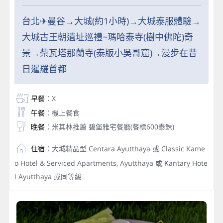
台北✈曼谷→大城(約1小時)→大城泰服體驗→
大城古王朝遺址巡禮~瑪哈泰寺(樹中佛陀)奇
景→柴瓦塔那蘭寺(泰版小吳哥窟)→漫步在昔
日暹羅首都
早餐
：X
午餐
：機上餐食
晚餐
：米其林推薦 碧堡雅宅餐廳(餐標600泰銖)
住宿
：大城精品型 Centara Ayutthaya 或 Classic Kame
o Hotel & Serviced Apartments, Ayutthaya 或 Kantary Hote
l Ayutthaya 或同等級