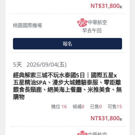
NT$31,800
起
中華航空
桃園國際機場
早去午回
報名
5
天
2026/09/04(五)
經典解索三城不玩水泰國5日｜國際五星x
五星精油SPA、漫步大城體驗泰服、零距離
餵食長頸鹿、絕美海上餐廳、米推美食、無
購物
機位
16
候補
0
已售
0
可售
15
NT$31,800
起
中華航空