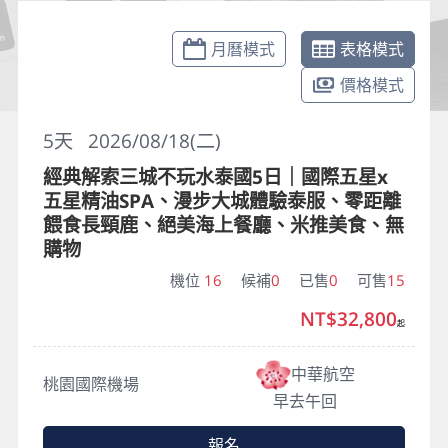
月曆模式
表格模式
價格模式
5
天
2026/08/18(二)
經典解索三城不玩水泰國5日｜國際五星x
五星精油SPA、漫步大城體驗泰服、零距離
餵食長頸鹿、絕美海上餐廳、米推美食、無
購物
機位
16
候補
0
已售
0
可售
15
NT$32,800
起
中華航空
桃園國際機場
早去午回
報名