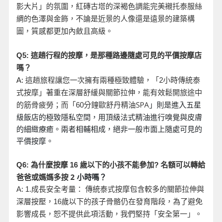
影大片」的氛圍，紅磚古塔的深褐色調能完美襯托泰服絲
綢的色澤與金飾，不論是近景的人像還是遠景的建築構
圖，質感都更加內斂且高級。
Q5:
這趟行程的按摩，是那種路邊隨處可見的平價按摩店
嗎？
A:
這趟旅程讓您一次擁有兩種極致體驗，「2
小時傳統泰
式按摩」著重在深層舒緩與關節拉伸，能有效鬆開旅途中
分鐘歐舒丹精油SPA
」則是進入五星
的筋骨疲勞；而「60
級飯店的極致隱私空間，用頂級法式精油進行嗅覺與皮膚
的細緻療癒。兩者相輔相成，絕非一般市面上隨處可見的
平價按摩。
名額可以轉給
Q6:
為什麼按摩 16
歲以下的小孩不能參加?
爸爸或媽媽多按 2
小時嗎？
A: 1.
成長安全考量： 傳統泰式按摩包含較多的關節拉伸與
深層按壓，16
歲以下的孩子骨骼仍在發育階段，為了避免
影響成長，恕不提供此項活動，我們堅持「安全第一」。