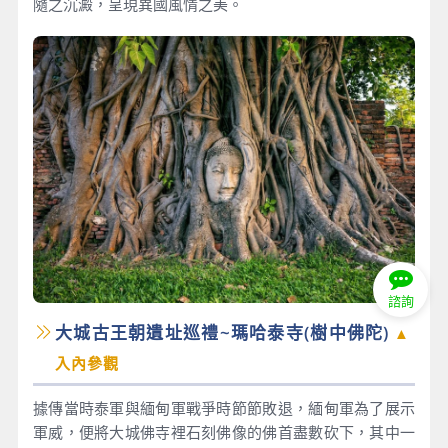
隨之沉澱，呈現異國風情之美。
諮詢
大城古王朝遺址巡禮~瑪哈泰寺(樹中佛陀)
▲
入內參觀
據傳當時泰軍與緬甸軍戰爭時節節敗退，緬甸軍為了展示
軍威，便將大城佛寺裡石刻佛像的佛首盡數砍下，其中一