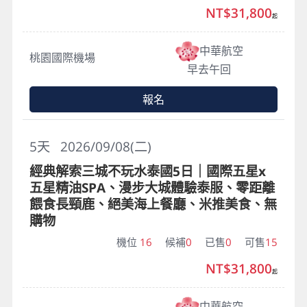
NT$31,800
起
中華航空
桃園國際機場
早去午回
報名
5
天
2026/09/08(二)
經典解索三城不玩水泰國5日｜國際五星x
五星精油SPA、漫步大城體驗泰服、零距離
餵食長頸鹿、絕美海上餐廳、米推美食、無
購物
機位
16
候補
0
已售
0
可售
15
NT$31,800
起
中華航空