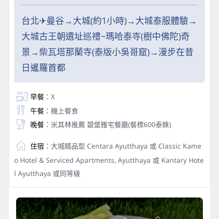
台北✈曼谷→大城(約1小時)→大城泰服體驗→
大城古王朝遺址巡禮~瑪哈泰寺(樹中佛陀)奇
景→柴瓦塔那蘭寺(泰版小吳哥窟)→漫步在昔
日暹羅首都
早餐
：X
午餐
：機上餐食
晚餐
：米其林推薦 碧堡雅宅餐廳(餐標600泰銖)
住宿
：大城精品型 Centara Ayutthaya 或 Classic Kame
o Hotel & Serviced Apartments, Ayutthaya 或 Kantary Hote
l Ayutthaya 或同等級