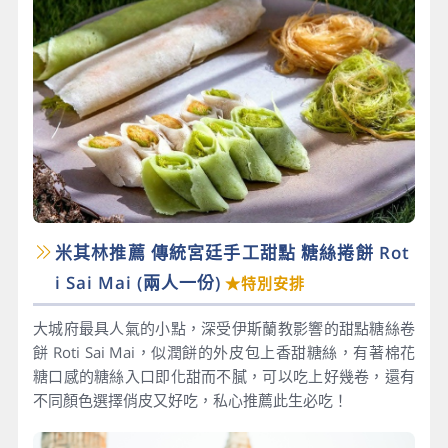
米其林推薦 傳統宮廷手工甜點 糖絲捲餅 Rot
i Sai Mai​ (兩人一份)
★特別安排
大城府最具人氣的小點，深受伊斯蘭教影響的甜點糖絲卷
餅 Roti Sai Mai，似潤餅的外皮包上香甜糖絲，有著棉花
糖口感的糖絲入口即化甜而不膩，可以吃上好幾卷，還有
不同顏色選擇俏皮又好吃，私心推薦此生必吃！