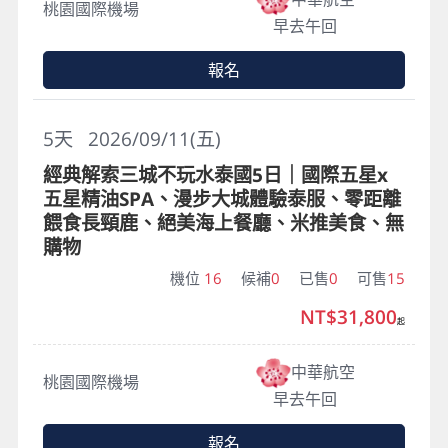
桃園國際機場
早去午回
報名
5
天
2026/09/11(五)
經典解索三城不玩水泰國5日｜國際五星x
五星精油SPA、漫步大城體驗泰服、零距離
餵食長頸鹿、絕美海上餐廳、米推美食、無
購物
機位
16
候補
0
已售
0
可售
15
NT$31,800
起
中華航空
桃園國際機場
早去午回
報名