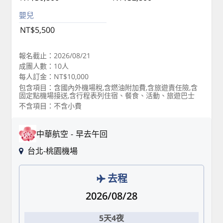
嬰兒
NT$5,500
報名截止：2026/08/21
成團人數：10人
每人訂金：NT$10,000
包含項目：含國內外機場稅,含燃油附加費,含旅遊責任險,含
固定點機場接送,含行程表列住宿、餐食、活動、旅遊巴士
不含項目：不含小費
中華航空
早去午回
台北-桃園機場
去程
2026/08/28
5天4夜