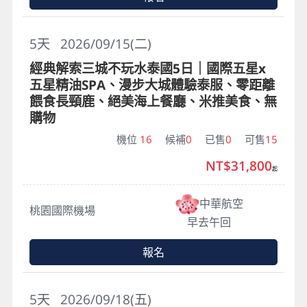
5
天
2026/09/15(二)
經典解索三城不玩水泰國5日｜國際五星x
五星精油SPA、漫步大城體驗泰服、零距離
餵食長頸鹿、絕美海上餐廳、米推美食、無
購物
機位
16
候補
0
已售
0
可售
15
NT$31,800
起
中華航空
桃園國際機場
早去午回
報名
5
天
2026/09/18(五)