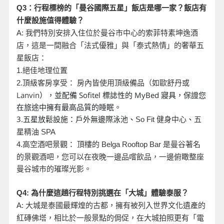
Q3
：行程標榜的「曼谷國際五星」飯店是哪一家？飯店有
什麼設施值得體驗？
A:
我們特別安排入住位於曼谷市中心的索菲特素坤逸酒
店，這是一間融合「法式優雅」與「泰式熱情」的奢華五
星飯店：
1.
絕佳地理位置
頂級客房享受： 房內皆使用頂級備品（如歐舒丹或
2.
Lanvin
），並配備 Sofitel 標誌性的 MyBed 寢具，保證您
在旅途中擁有最高品質的睡眠。
3.五星放鬆設施：戶外無邊際泳池
、
So Fit
健身中心
、
五
星精油 SPA
是曼谷著名
4.
高空酒吧景觀： 頂樓的 Belga Rooftop Bar
的景觀酒吧，您可以在夜晚一邊品嚐飲品，一邊俯瞰整座
曼谷城市的璀璨光影。
Q4:
為什麼這趟行程特別挑選在「大城」體驗泰服？
A:
大城是泰國最輝煌的古都，擁有被列入世界文化遺產的
紅磚佛塔，相比於一般景點的侷促，在大城拍照更有「電