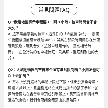
小時，拉車時間會不會
Q1:
我看地圖標示車程要 1.5
到 3
太久？
A:
這不是無意義的拉車，這是你的「冷氣補命站」，泰國
午後體感溫度經常飆破 40°C
，與其在那段時間讓你在外頭
曬到妝崩、曬到發火，這段車程是你的「靈魂補給時
間」，在全冷氣的包車裡補眠、刷美照、整理剛剛拍的大
片。
Q2
：大城動物園的吉普車合照有年齡限制嗎？小朋友也可
以上去拍嗎？
A:
基本上沒有嚴格的年齡上限或下限，但出於安全考量，
建議 3
歲以上、且能穩定站立或聽從指令的孩子參加，拍
攝時需要站在吉普車車頂或引擎蓋上，長頸鹿會熱情地靠
近索取食物。我們會建議全程需由家長陪同。