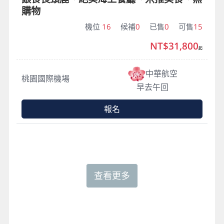
購物
機位
16
候補
0
已售
0
可售
15
NT$31,800
起
中華航空
桃園國際機場
早去午回
報名
查看更多