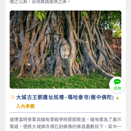
隨之沉澱，呈現異國風情之美。
諮詢
大城古王朝遺址巡禮~瑪哈泰寺(樹中佛陀)
▲
入內參觀
據傳當時泰軍與緬甸軍戰爭時節節敗退，緬甸軍為了展示
軍威，便將大城佛寺裡石刻佛像的佛首盡數砍下，其中一