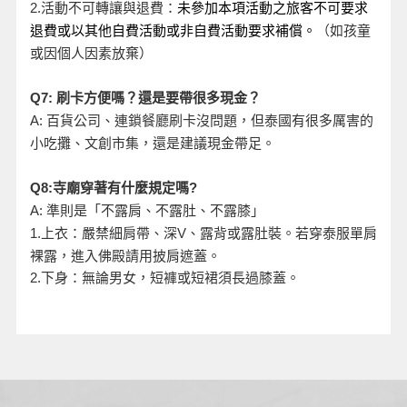
活動不可轉讓與退費：
2.
未參加本項活動之旅客不可要求
退費或以其他自費活動或非自費活動要求補償。
（如孩童
或因個人因素放棄）
Q7:
刷卡方便嗎？還是要帶很多現金？
A:
百貨公司、連鎖餐廳刷卡沒問題，但泰國有很多厲害的
小吃攤、文創市集，還是建議現金帶足。
Q8:
寺廟穿著有什麼規定嗎?
A:
準則是「不露肩、不露肚、不露膝」
、露背或露肚裝。若穿泰服單肩
1.
上衣：嚴禁細肩帶、深V
裸露，進入佛殿請用披肩遮蓋。
2.
下身：無論男女，短褲或短裙須長過膝蓋。