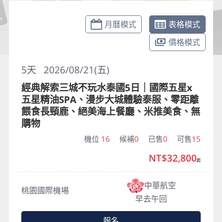
月曆模式
表格模式
價格模式
5
天
2026/08/21(五)
經典解索三城不玩水泰國5日｜國際五星x
五星精油SPA、漫步大城體驗泰服、零距離
餵食長頸鹿、絕美海上餐廳、米推美食、無
購物
機位
16
候補
0
已售
0
可售
15
NT$32,800
起
中華航空
桃園國際機場
早去午回
報名