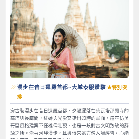
漫步在昔日暹羅首都~大城泰服體驗
★特別安
排
穿古裝漫步在昔日暹羅首都，夕陽灑落在柴瓦塔那蘭寺的
高塔與長廊間，紅磚與光影交錯出如詩的畫面。這座仿吳
哥窟風格建築不僅雄偉壯觀，也是一段對古文明致敬的靜
謐之所。沿著河畔漫步，耳邊傳來遠方僧人誦經聲，心緒