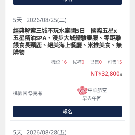
5
天
2026/08/25(二)
經典解索三城不玩水泰國5日｜國際五星x
五星精油SPA、漫步大城體驗泰服、零距離
餵食長頸鹿、絕美海上餐廳、米推美食、無
購物
機位
16
候補
0
已售
0
可售
15
NT$32,800
起
中華航空
桃園國際機場
早去午回
報名
5
天
2026/08/28(五)