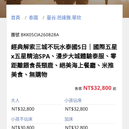
首頁
泰國
曼谷.芭達雅.華欣
團號 BKK05CIA260828A
經典解索三城不玩水泰國5日｜國際五星
x五星精油SPA、漫步大城體驗泰服、零
距離餵食長頸鹿、絕美海上餐廳、米推
美食、無購物
NT$32,800
售價
起
大人
小孩佔床
NT$32,800
NT$32,800
小孩不佔床
加床
NT$30,800
NT$32,800