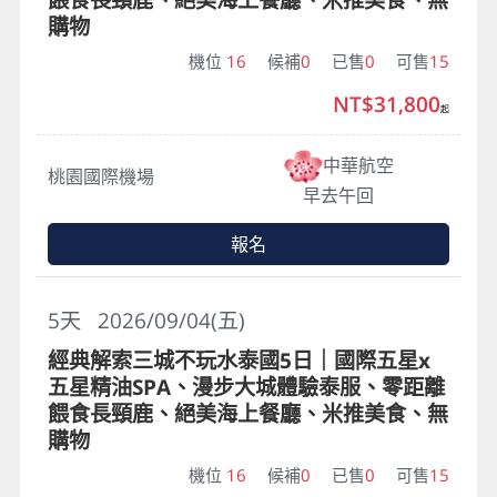
購物
機位
16
候補
0
已售
0
可售
15
NT$31,800
起
中華航空
桃園國際機場
早去午回
報名
5
天
2026/09/04(五)
經典解索三城不玩水泰國5日｜國際五星x
五星精油SPA、漫步大城體驗泰服、零距離
餵食長頸鹿、絕美海上餐廳、米推美食、無
購物
機位
16
候補
0
已售
0
可售
15