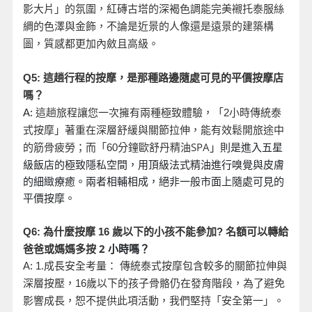
影大片」的氛圍，紅磚古塔的深褐色調能完美襯托泰服絲
綢的色澤與金飾，不論是近景的人像還是遠景的建築構
圖，質感都更加內斂且高級。
Q5:
這趟行程的按摩，是那種路邊隨處可見的平價按摩店
嗎？
A:
這趟旅程讓您一次擁有兩種極致體驗，「2
小時傳統泰
式按摩」著重在深層舒緩與關節拉伸，能有效鬆開旅途中
分鐘歐舒丹精油SPA
」則是進入五星
的筋骨疲勞；而「60
級飯店的極致隱私空間，用頂級法式精油進行嗅覺與皮膚
的細緻療癒。兩者相輔相成，絕非一般市面上隨處可見的
平價按摩。
名額可以轉給
Q6:
為什麼按摩 16
歲以下的小孩不能參加?
爸爸或媽媽多按 2
小時嗎？
A: 1.
成長安全考量： 傳統泰式按摩包含較多的關節拉伸與
深層按壓，16
歲以下的孩子骨骼仍在發育階段，為了避免
影響成長，恕不提供此項活動，我們堅持「安全第一」。