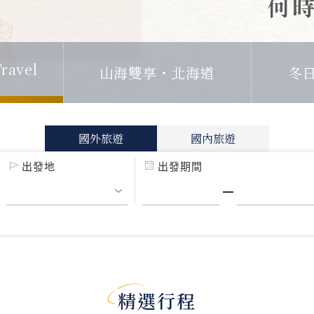
ravel
山海雙享・北海道
冬
國外旅遊
國內旅遊
出發地
出發期間
精選行程