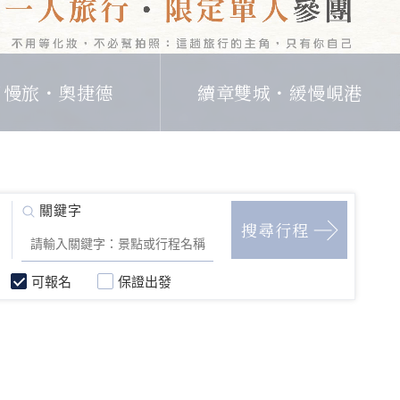
日慢旅・奧捷德
續章雙城・緩慢峴港
可報名
保證出發