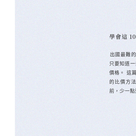
學會這 
󠀠出國最
只要知道一
價格。 這
的比價方
前，少一點