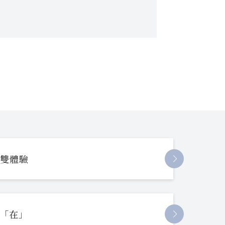
長雙體驗
起「在」