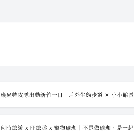
蟲蟲特攻隊出動新竹一日｜戶外生態步道 ✕ 小小館
何時旅遊 x 旺旅趣 x 寵物瑜珈｜不是做瑜珈，是一