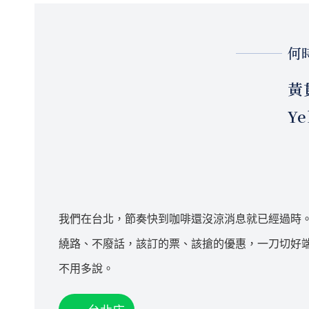
何
黃
Ye
我們在台北，節奏快到咖啡還沒涼消息就已經過時
繞路、不廢話，該訂的票、該搶的優惠，一刀切好
不用多說。