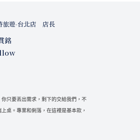
時旅遊-台北店 店長
貫銘
llow
。你只要丟出需求，剩下的交給我們，不
端上桌。專業和俐落，在這裡是基本款，