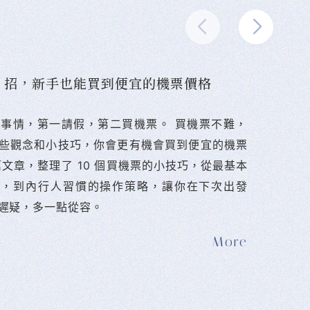
10 招，新手也能買到便宜的機票價格
難的事情，第一請假，第二買機票。 󠀠買機票不難，
些觀念和小技巧，你會更有機會買到便宜的機票
篇文章，整理了 10 個買機票的小技巧，從最基本
法，到內行人習慣的操作策略，讓你在下次出發
遲疑，多一點從容。