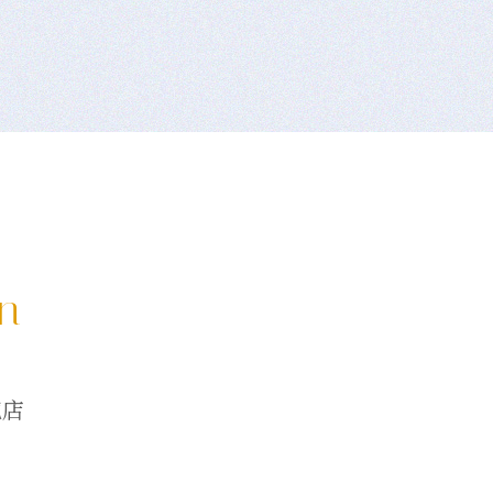
on
龍店