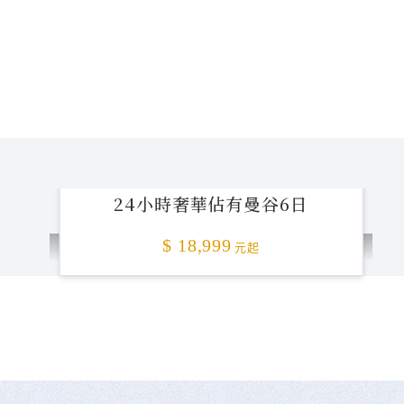
24小時奢華佔有曼谷6日
$ 18,999
元起
不准客訴