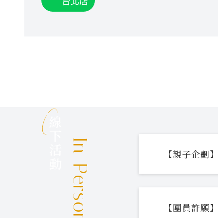
台北店
線下活動
In-Person Events
【親子企劃】
【團員許願】