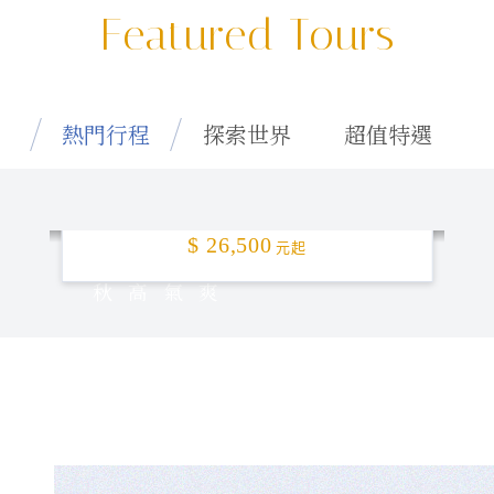
Featured Tours
熱門行程
探索世界
超值特選
特選釜山「楓」頂！5日
$ 26,500
元起
秋高氣爽