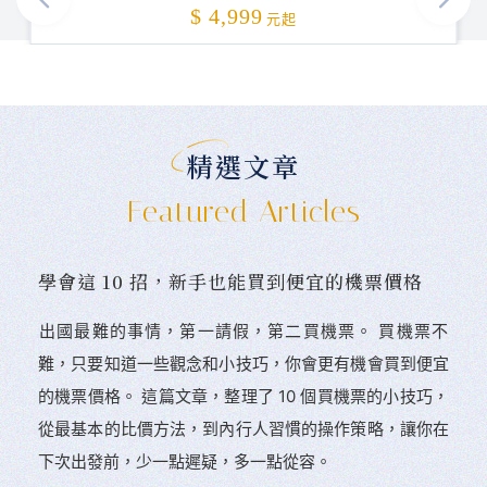
加碼贈送
$ 4,999
元起
精選文章
Featured Articles
學會這 10 招，新手也能買到便宜的機票價格
󠀠出國最難的事情，第一請假，第二買機票。 󠀠買機票不
難，只要知道一些觀念和小技巧，你會更有機會買到便宜
的機票價格。 這篇文章，整理了 10 個買機票的小技巧，
從最基本的比價方法，到內行人習慣的操作策略，讓你在
下次出發前，少一點遲疑，多一點從容。