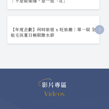
｜不是做瑜珈，是一起「在」
【年度企劃】何時旅遊 x 旺旅趣｜第一屆 全
能毛孩夏日極限跑水節
影片專區
Videos