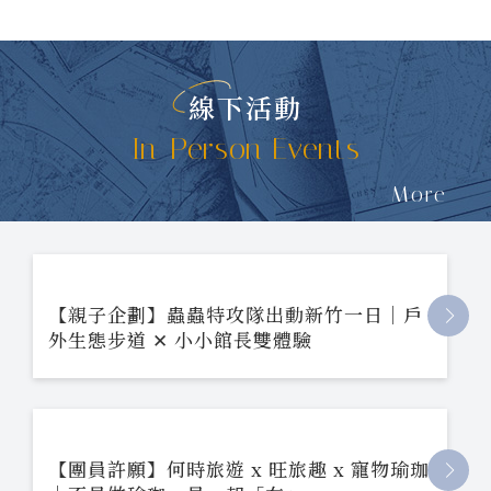
線下活動
In-Person Events
More
【親子企劃】蟲蟲特攻隊出動新竹一日｜戶
外生態步道 ✕ 小小館長雙體驗
【團員許願】何時旅遊 x 旺旅趣 x 寵物瑜珈