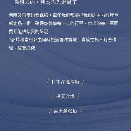
「你想去的，我為你先走過了」
何時又再度出發踩線，每年我們都要把我們的主力行程重
新走過一趟，確保你參加每一支的行程、付出的每一筆團
費都能很紮實的呈現。
*影片和素材都由何時旅遊團隊實地、實境拍攝。有著作
權、侵害必究
日本深度探勘
寧夏沙漠
昆大麗旅拍