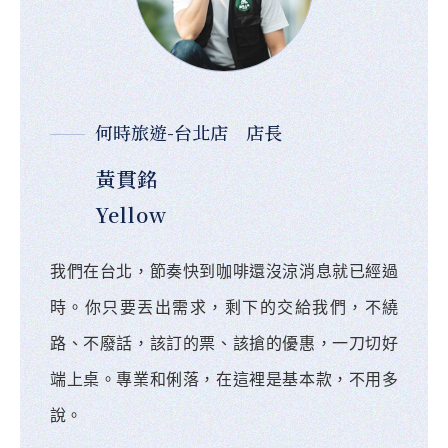
何時旅遊-台北店 店長
黃貫銘
Yellow
我們在台北，節奏快到咖啡還沒涼消息就已經過
時。你只要丟出需求，剩下的交給我們，不繞
路、不廢話，該訂的票、該搶的優惠，一刀切好
端上桌。專業和俐落，在這裡是基本款，不用多
說。