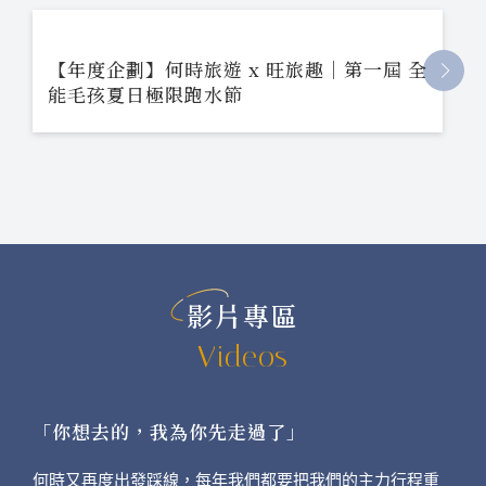
【年度企劃】何時旅遊 x 旺旅趣｜第一屆 全
能毛孩夏日極限跑水節
影片專區
Videos
「你想去的，我為你先走過了」
何時又再度出發踩線，每年我們都要把我們的主力行程重