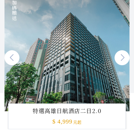
加碼贈送
特選高雄日航酒店二日2.0
$ 4,999
元起