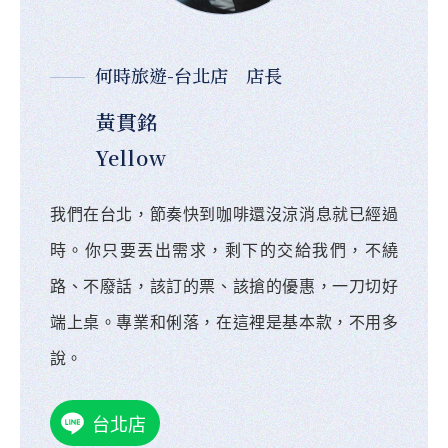
何時旅遊-台北店 店長
黃貫銘
Yellow
我們在台北，節奏快到咖啡還沒涼消息就已經過
時。你只要丟出需求，剩下的交給我們，不繞
路、不廢話，該訂的票、該搶的優惠，一刀切好
端上桌。專業和俐落，在這裡是基本款，不用多
說。
台北店