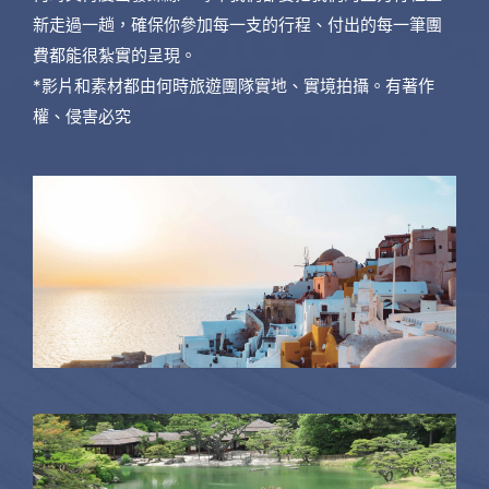
新走過一趟，確保你參加每一支的行程、付出的每一筆團
費都能很紮實的呈現。
*影片和素材都由何時旅遊團隊實地、實境拍攝。有著作
權、侵害必究