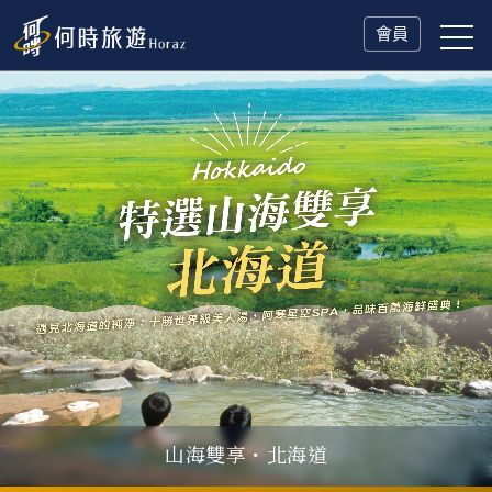
會員
山海雙享・北海道
父親節．限時特別企劃
一人旅行Solo Travel