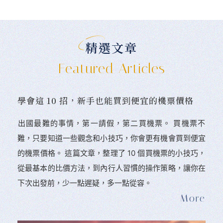
精選文章
Featured Articles
學會這 10 招，新手也能買到便宜的機票價格
󠀠出國最難的事情，第一請假，第二買機票。 󠀠買機票不
難，只要知道一些觀念和小技巧，你會更有機會買到便宜
的機票價格。 這篇文章，整理了 10 個買機票的小技巧，
從最基本的比價方法，到內行人習慣的操作策略，讓你在
下次出發前，少一點遲疑，多一點從容。