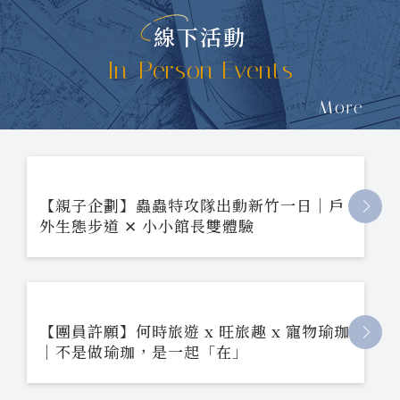
線下活動
In-Person Events
More
【親子企劃】蟲蟲特攻隊出動新竹一日｜戶
外生態步道 ✕ 小小館長雙體驗
【團員許願】何時旅遊 x 旺旅趣 x 寵物瑜珈
｜不是做瑜珈，是一起「在」