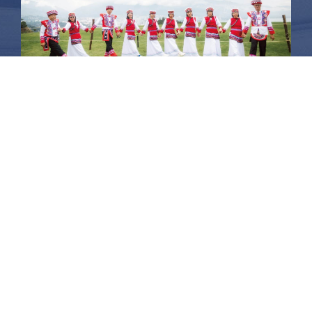
昆大麗旅拍
何時旅行社有限公司
品保 北2756 負責人：許采原
聯絡信箱：shallwegotravel2@gmail.com
台北店