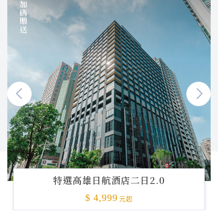
加碼贈送
特選高雄日航酒店二日2.0
$ 4,999
元起