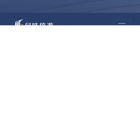
昆大麗旅拍
何時旅行社有限公司
品保 北2756 負責人：許采原
聯絡信箱：shallwegotravel2@gmail.com
台北店