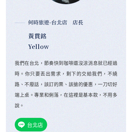
何時旅遊-台北店 店長
黃貫銘
Yellow
我們在台北，節奏快到咖啡還沒涼消息就已經過
時。你只要丟出需求，剩下的交給我們，不繞
路、不廢話，該訂的票、該搶的優惠，一刀切好
端上桌。專業和俐落，在這裡是基本款，不用多
說。
台北店