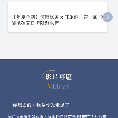
【年度企劃】何時旅遊 x 旺旅趣｜第一屆 全
能毛孩夏日極限跑水節
影片專區
Videos
「你想去的，我為你先走過了」
何時又再度出發踩線，每年我們都要把我們的主力行程重