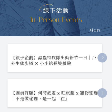
線下活動
In-Person Events
More
【親子企劃】蟲蟲特攻隊出動新竹一日｜戶
外生態步道 ✕ 小小館長雙體驗
【團員許願】何時旅遊 x 旺旅趣 x 寵物瑜珈
｜不是做瑜珈，是一起「在」