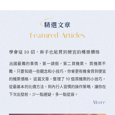
精選文章
Featured Articles
學會這 10 招，新手也能買到便宜的機票價格
󠀠出國最難的事情，第一請假，第二買機票。 󠀠買機票不
難，只要知道一些觀念和小技巧，你會更有機會買到便宜
的機票價格。 這篇文章，整理了 10 個買機票的小技巧，
從最基本的比價方法，到內行人習慣的操作策略，讓你在
下次出發前，少一點遲疑，多一點從容。