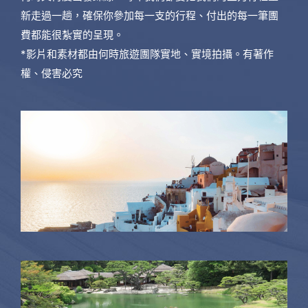
新走過一趟，確保你參加每一支的行程、付出的每一筆團
費都能很紮實的呈現。
*影片和素材都由何時旅遊團隊實地、實境拍攝。有著作
權、侵害必究