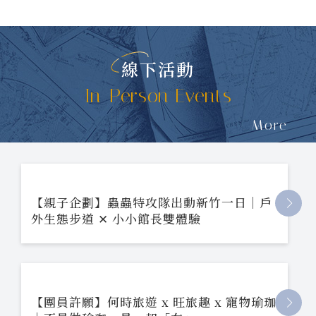
線下活動
In-Person Events
More
【親子企劃】蟲蟲特攻隊出動新竹一日｜戶
外生態步道 ✕ 小小館長雙體驗
【團員許願】何時旅遊 x 旺旅趣 x 寵物瑜珈