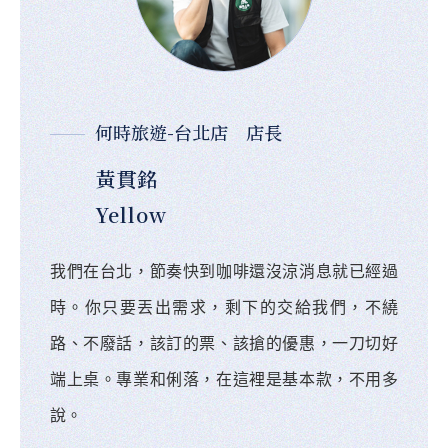
何時旅遊-台北店 店長
黃貫銘
Yellow
我們在台北，節奏快到咖啡還沒涼消息就已經過
時。你只要丟出需求，剩下的交給我們，不繞
路、不廢話，該訂的票、該搶的優惠，一刀切好
端上桌。專業和俐落，在這裡是基本款，不用多
說。