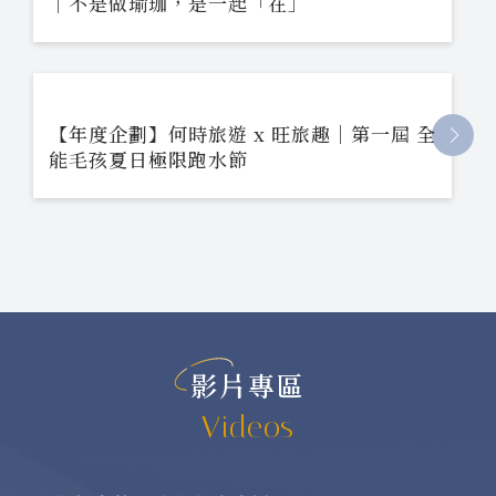
｜不是做瑜珈，是一起「在」
【年度企劃】何時旅遊 x 旺旅趣｜第一屆 全
能毛孩夏日極限跑水節
影片專區
Videos