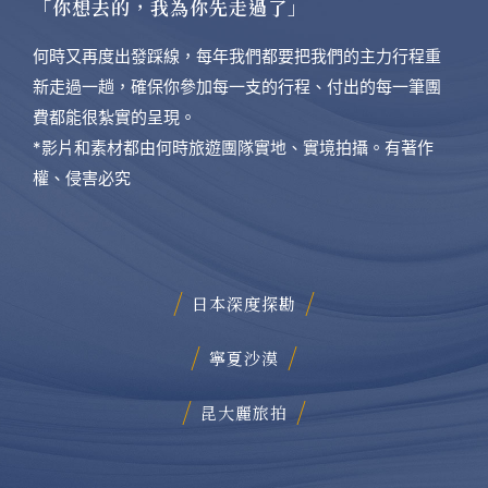
「你想去的，我為你先走過了」
何時又再度出發踩線，每年我們都要把我們的主力行程重
新走過一趟，確保你參加每一支的行程、付出的每一筆團
費都能很紮實的呈現。
*影片和素材都由何時旅遊團隊實地、實境拍攝。有著作
權、侵害必究
日本深度探勘
寧夏沙漠
昆大麗旅拍