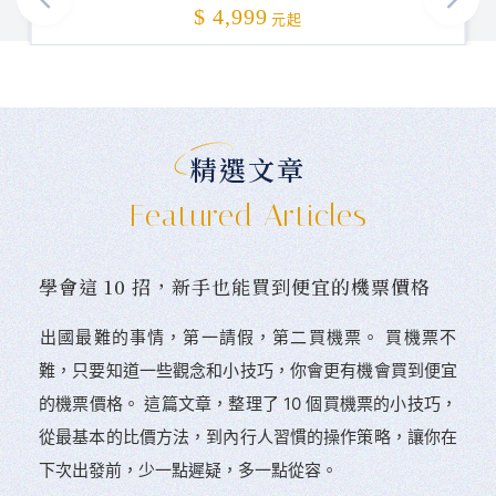
加碼贈送
$ 4,999
元起
精選文章
Featured Articles
學會這 10 招，新手也能買到便宜的機票價格
󠀠出國最難的事情，第一請假，第二買機票。 󠀠買機票不
難，只要知道一些觀念和小技巧，你會更有機會買到便宜
的機票價格。 這篇文章，整理了 10 個買機票的小技巧，
從最基本的比價方法，到內行人習慣的操作策略，讓你在
下次出發前，少一點遲疑，多一點從容。