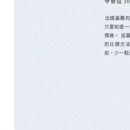
學會這 
󠀠出國最
只要知道一
價格。 這
的比價方
前，少一點