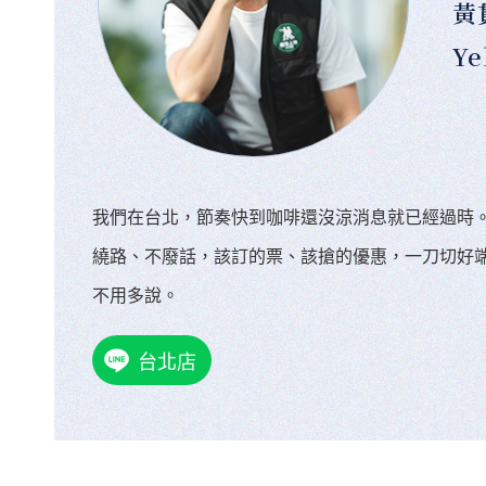
黃
Ye
我們在台北，節奏快到咖啡還沒涼消息就已經過時
繞路、不廢話，該訂的票、該搶的優惠，一刀切好
不用多說。
台北店