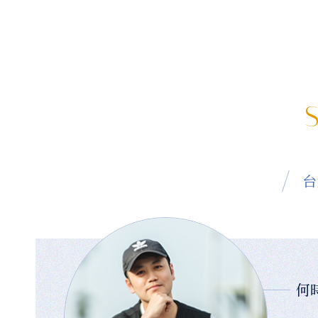
S
台
何