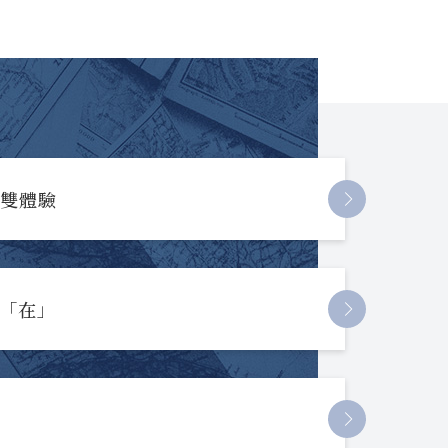
長雙體驗
起「在」
節