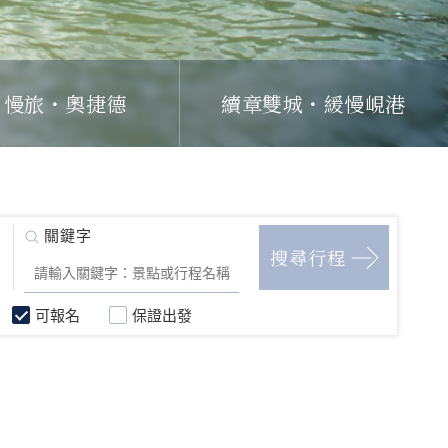
日慢旅・奧捷德
續章雙城・緩慢峴港
可報名
保證出發