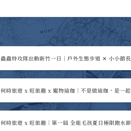
蟲蟲特攻隊出動新竹一日｜戶外生態步道 ✕ 小小館
何時旅遊 x 旺旅趣 x 寵物瑜珈｜不是做瑜珈，是一
何時旅遊 x 旺旅趣｜第一屆 全能毛孩夏日極限跑水