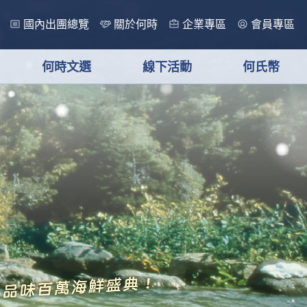
國內出團總覽
關於何時
企業專區
會員專區
何時文選
線下活動
何氏幣