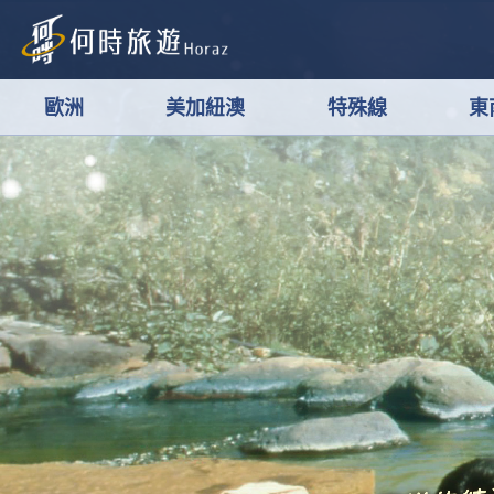
歐洲
美加紐澳
特殊線
東