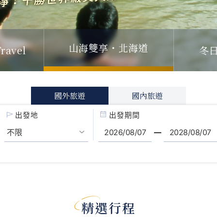
山海雙享・北海道
ravel
冬
國外旅遊
國內旅遊
出發地
出發期間
精選行程