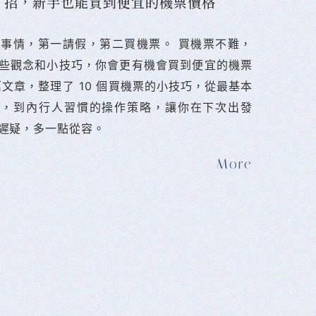
10 招，新手也能買到便宜的機票價格
難的事情，第一請假，第二買機票。 󠀠買機票不難，
些觀念和小技巧，你會更有機會買到便宜的機票
篇文章，整理了 10 個買機票的小技巧，從最基本
法，到內行人習慣的操作策略，讓你在下次出發
遲疑，多一點從容。