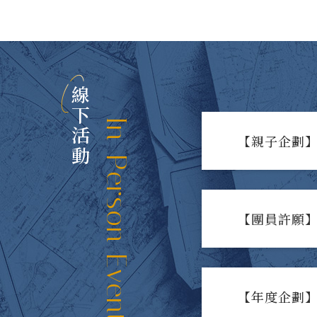
線下活動
In-Person Events
【親子企劃】
【團員許願】
【年度企劃】