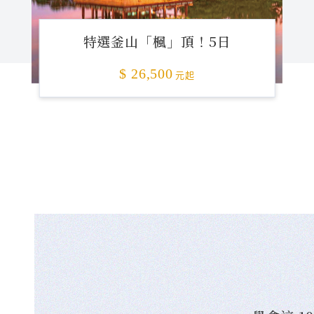
特選釜山「楓」頂！5日
$ 26,500
元起