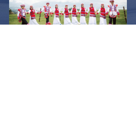
昆大麗旅拍
何時旅行社有限公司
品保 北2756 負責人：許采原
聯絡信箱：shallwegotravel2@gmail.com
台北店