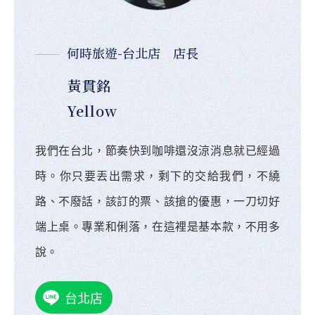
何時旅遊-台北店 店長
黃貫銘
Yellow
我們在台北，節奏快到咖啡還沒涼消息就已經過
時。你只要丟出需求，剩下的交給我們，不繞
路、不廢話，該訂的票、該搶的優惠，一刀切好
端上桌。專業和俐落，在這裡是基本款，不用多
說。
台北店