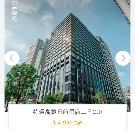
加碼贈送
特選高雄日航酒店二日2.0
$ 4,999
元起