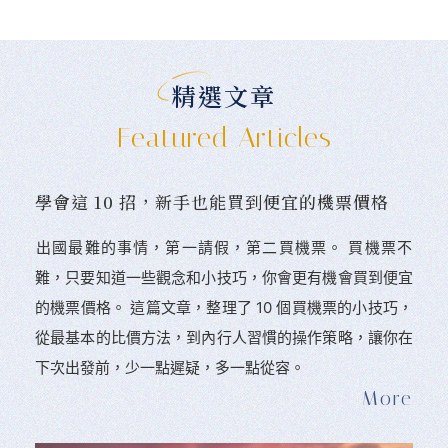
精選文章
Featured Articles
學會這 10 招，新手也能買到便宜的機票價格
󠀠出國最難的事情，第一請假，第二買機票。 󠀠買機票不
難，只要知道一些觀念和小技巧，你會更有機會買到便宜
的機票價格。 這篇文章，整理了 10 個買機票的小技巧，
從最基本的比價方法，到內行人習慣的操作策略，讓你在
下次出發前，少一點遲疑，多一點從容。