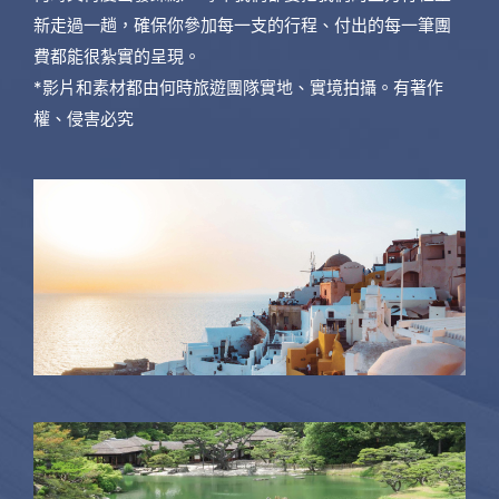
新走過一趟，確保你參加每一支的行程、付出的每一筆團
費都能很紮實的呈現。
*影片和素材都由何時旅遊團隊實地、實境拍攝。有著作
權、侵害必究