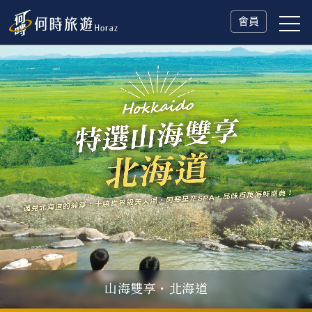
會員
山海雙享・北海道
父親節．限時特別企劃
一人旅行Solo Travel