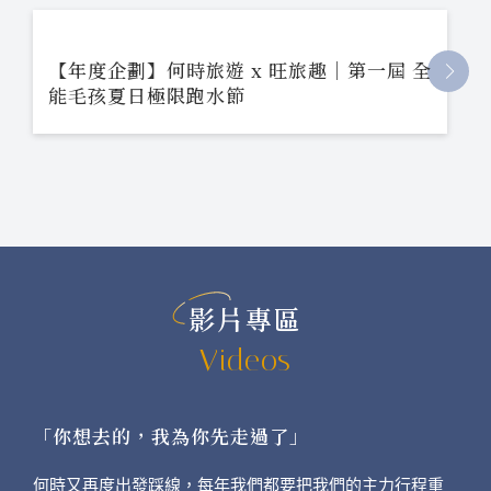
【年度企劃】何時旅遊 x 旺旅趣｜第一屆 全
能毛孩夏日極限跑水節
影片專區
Videos
「你想去的，我為你先走過了」
何時又再度出發踩線，每年我們都要把我們的主力行程重