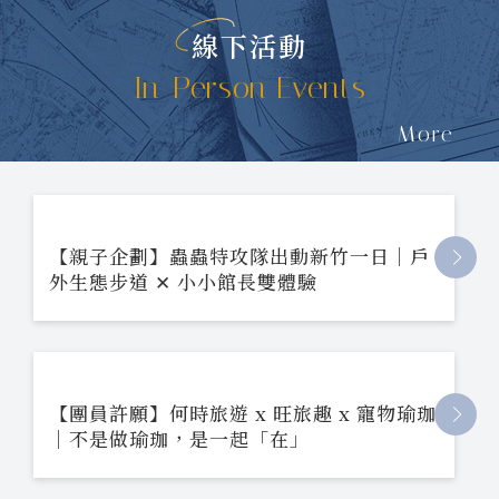
線下活動
In-Person Events
More
【親子企劃】蟲蟲特攻隊出動新竹一日｜戶
外生態步道 ✕ 小小館長雙體驗
【團員許願】何時旅遊 x 旺旅趣 x 寵物瑜珈
｜不是做瑜珈，是一起「在」