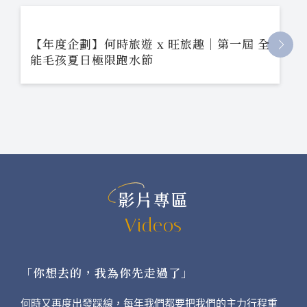
【年度企劃】何時旅遊 x 旺旅趣｜第一屆 全
能毛孩夏日極限跑水節
影片專區
Videos
「你想去的，我為你先走過了」
何時又再度出發踩線，每年我們都要把我們的主力行程重