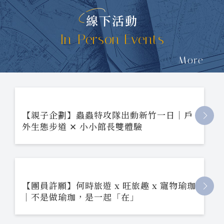
線下活動
In-Person Events
More
【親子企劃】蟲蟲特攻隊出動新竹一日｜戶
外生態步道 ✕ 小小館長雙體驗
【團員許願】何時旅遊 x 旺旅趣 x 寵物瑜珈
｜不是做瑜珈，是一起「在」