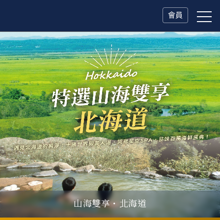
會員
冬日慢旅・奧捷德
山海雙享・北海道
父親節．限時特別企劃
一人旅行Solo Travel