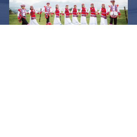
昆大麗旅拍
何時旅行社有限公司
品保 北2756 負責人：許采原
聯絡信箱：shallwegotravel2@gmail.com
台北店