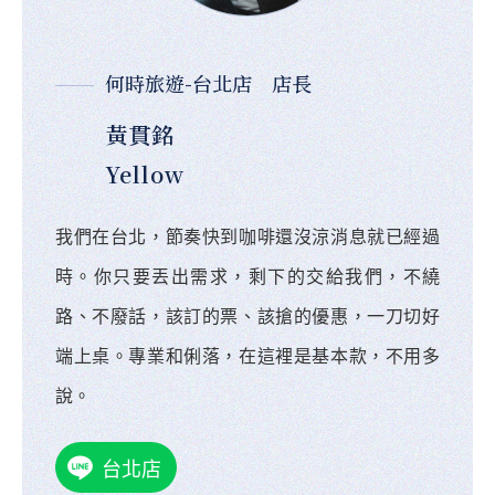
何時旅遊-台北店 店長
黃貫銘
Yellow
我們在台北，節奏快到咖啡還沒涼消息就已經過
時。你只要丟出需求，剩下的交給我們，不繞
路、不廢話，該訂的票、該搶的優惠，一刀切好
端上桌。專業和俐落，在這裡是基本款，不用多
說。
台北店