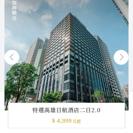
加碼贈送
特選高雄日航酒店二日2.0
$ 4,999
元起