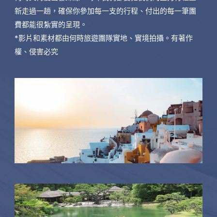
新走過一趟，確保你參加每一支的行程、付出的每一筆團
費都能很紮實的呈現。
*影片和素材都由何時旅遊團隊實地、實境拍攝。有著作
權、侵害必究