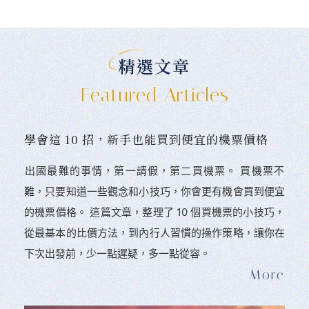
精選文章
Featured Articles
學會這 10 招，新手也能買到便宜的機票價格
󠀠出國最難的事情，第一請假，第二買機票。 󠀠買機票不
難，只要知道一些觀念和小技巧，你會更有機會買到便宜
的機票價格。 這篇文章，整理了 10 個買機票的小技巧，
從最基本的比價方法，到內行人習慣的操作策略，讓你在
下次出發前，少一點遲疑，多一點從容。