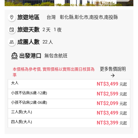
旅遊地區
room
台灣
彰化縣,彰化市,南投市,南投縣
旅遊天數
天
夜
event
2
1
成團人數
人
people
22
directions_boat
出發港口
無包含航班
更多售價說明
本價格為參考價, 實際價格以實際出團日核算為
準
arrow_forward
NT$3,499
元起
NT$2,599
元起
NT$2,099
元起
NT$3,499
元起
NT$3,399
元起