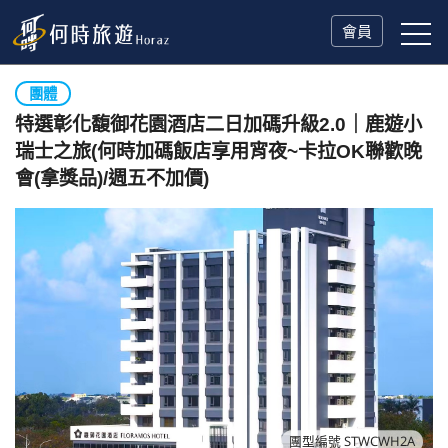
會員
團體
特選彰化馥御花園酒店二日加碼升級2.0｜鹿遊小
瑞士之旅(何時加碼飯店享用宵夜~卡拉OK聯歡晚
會(拿獎品)/週五不加價)
團型編號 STWCWH2A