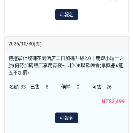
可報名
(五)
2026/10/30
特選彰化馥御花園酒店二日加碼升級2.0｜鹿遊小瑞士之
旅(何時加碼飯店享用宵夜~卡拉OK聯歡晚會(拿獎品)/週
五不加價)
33
6
0
26
NT$3,499
可報名