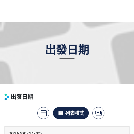
出發日期
出發日期
calendar_today
payments
月曆模式
列表模式
價格模式
view_list
2026/09/11