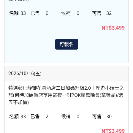
33
0
0
32
NT$3,499
可報名
(五)
2026/10/16
特選彰化馥御花園酒店二日加碼升級2.0｜鹿遊小瑞士之
旅(何時加碼飯店享用宵夜~卡拉OK聯歡晚會(拿獎品)/週
五不加價)
33
2
0
30
NT$3,499