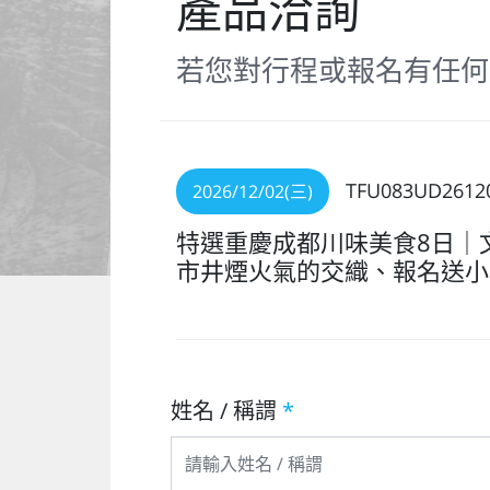
產品洽詢
若您對行程或報名有任何
TFU083UD2612
2026/12/02(三)
特選重慶成都川味美食8日｜
市井煙火氣的交織、報名送小
姓名 / 稱謂
*