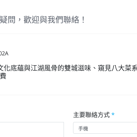
疑問，歡迎與我們聯絡！
02A
文化底蘊與江湖風骨的雙城滋味、窺見八大菜
費
主要聯絡方式
*