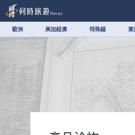
歐洲
美加紐澳
特殊線
東