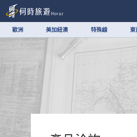
歐洲
美加紐澳
特殊線
東