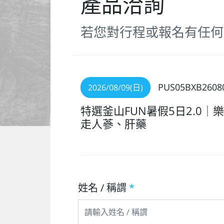
產品洽詢
若您對行程或報名有任何
PUS05BXB2608
2026/08/09(日)
特選釜山FUN暑假5日2.0｜
走人蔘、肝藥
姓名 / 稱謂
*