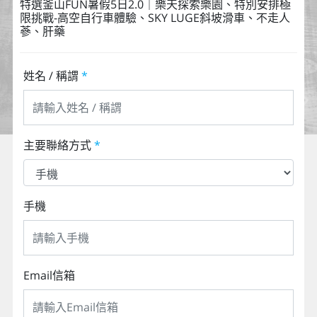
特選釜山FUN暑假5日2.0｜樂天探索樂園、特別安排極
限挑戰-高空自行車體驗、SKY LUGE斜坡滑車、不走人
蔘、肝藥
姓名 / 稱謂
*
主要聯絡方式
*
手機
Email信箱