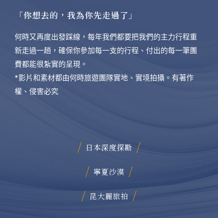
「你想去的，我為你先走過了」
何時又再度出發踩線，每年我們都要把我們的主力行程重
新走過一趟，確保你參加每一支的行程、付出的每一筆團
費都能很紮實的呈現。
*影片和素材都由何時旅遊團隊實地、實境拍攝。有著作
權、侵害必究
日本深度探勘
寧夏沙漠
昆大麗旅拍