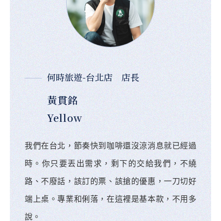
何時旅遊-台北店 店長
黃貫銘
Yellow
我們在台北，節奏快到咖啡還沒涼消息就已經過
時。你只要丟出需求，剩下的交給我們，不繞
路、不廢話，該訂的票、該搶的優惠，一刀切好
端上桌。專業和俐落，在這裡是基本款，不用多
說。