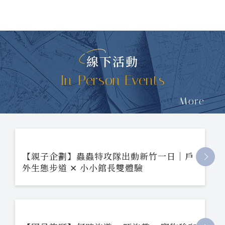
線下活動
In-Person Events
More
【親子企劃】蟲蟲特攻隊出動新竹一日｜戶
外生態步道 ✕ 小小館長雙體驗