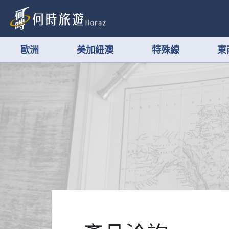
歐洲
美加紐澳
特殊線
東