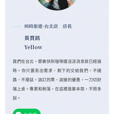
何時旅遊-台北店 店長
黃貫銘
Yellow
我們在台北，節奏快到咖啡還沒涼消息就已經過
時。你只要丟出需求，剩下的交給我們，不繞
路、不廢話，該訂的票、該搶的優惠，一刀切好
端上桌。專業和俐落，在這裡是基本款，不用多
說。