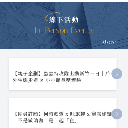
線下活動
In-Person Events
More
【親子企劃】蟲蟲特攻隊出動新竹一日｜戶
外生態步道 ✕ 小小館長雙體驗
【團員許願】何時旅遊 x 旺旅趣 x 寵物瑜珈
｜不是做瑜珈，是一起「在」