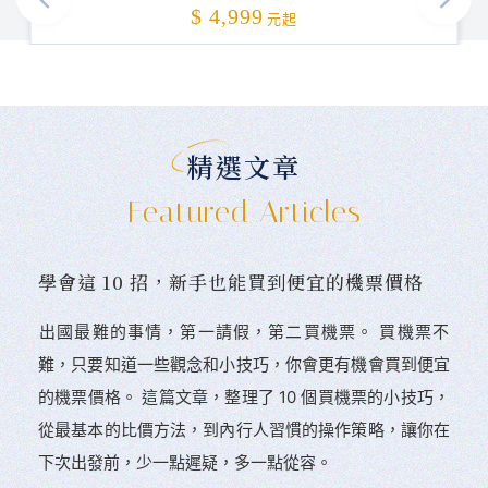
加碼贈送
$ 4,999
元起
精選文章
Featured Articles
學會這 10 招，新手也能買到便宜的機票價格
󠀠出國最難的事情，第一請假，第二買機票。 󠀠買機票不
難，只要知道一些觀念和小技巧，你會更有機會買到便宜
的機票價格。 這篇文章，整理了 10 個買機票的小技巧，
從最基本的比價方法，到內行人習慣的操作策略，讓你在
下次出發前，少一點遲疑，多一點從容。