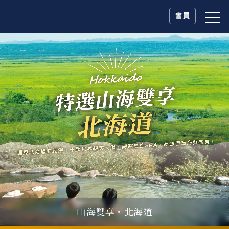
會員
山海雙享・北海道
瑞士鐵道．2027 深度之旅
一人旅行Solo Travel