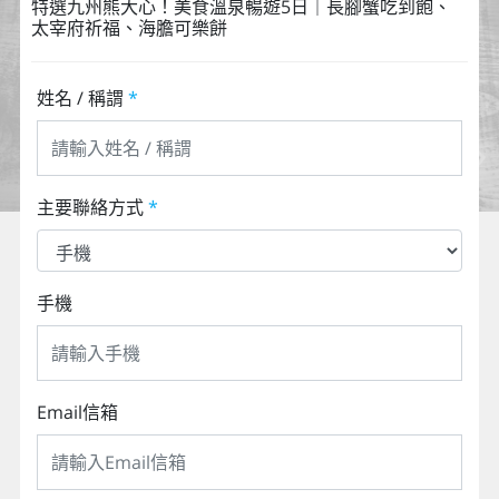
特選九州熊大心！美食溫泉暢遊5日｜長腳蟹吃到飽、
太宰府祈福、海膽可樂餅
姓名 / 稱謂
*
主要聯絡方式
*
手機
Email信箱