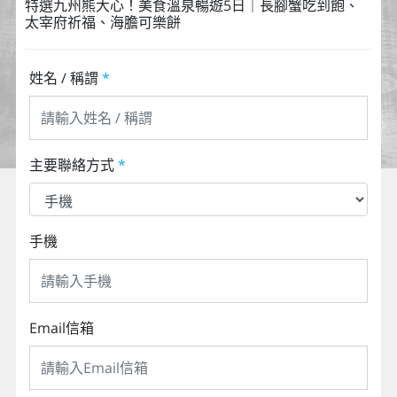
特選九州熊大心！美食溫泉暢遊5日｜長腳蟹吃到飽、
太宰府祈福、海膽可樂餅
姓名 / 稱謂
*
主要聯絡方式
*
手機
Email信箱