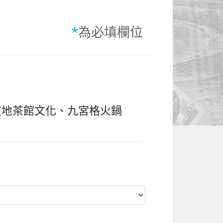
*
為必填欄位
在地茶館文化、九宮格火鍋