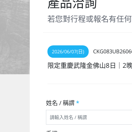
產品洽詢
若您對行程或報名有任何
CKG083UB2606
2026/06/07(日)
限定重慶武隆金佛山8日｜2
姓名 / 稱謂
*