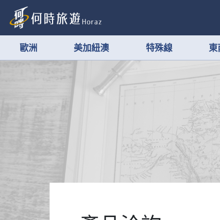
歐洲
美加紐澳
特殊線
東