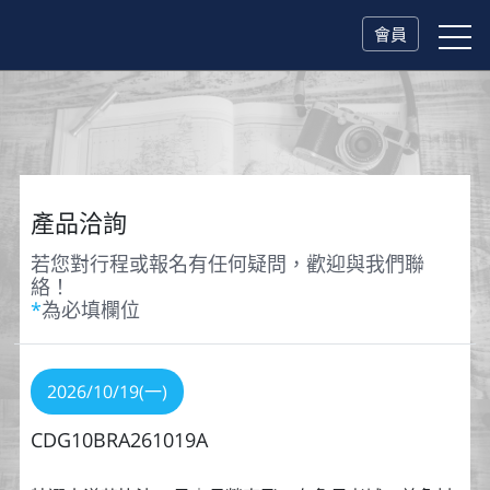
會員
產品洽詢
若您對行程或報名有任何疑問，歡迎與我們聯
絡！
*
為必填欄位
2026/10/19(一)
CDG10BRA261019A