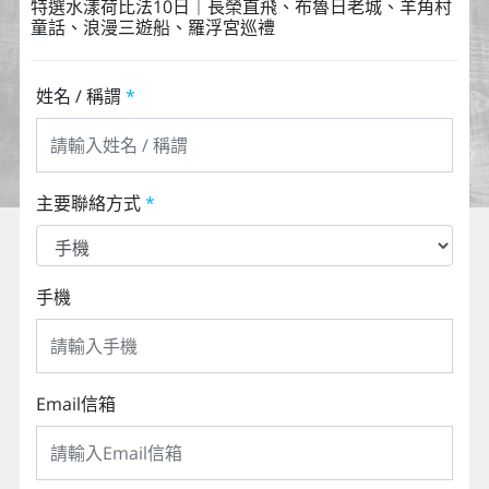
特選水漾荷比法10日｜長榮直飛、布魯日老城、羊角村
童話、浪漫三遊船、羅浮宮巡禮
姓名 / 稱謂
*
主要聯絡方式
*
手機
Email信箱