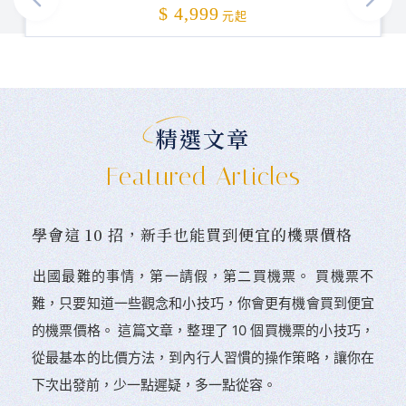
加碼贈送
$ 4,999
元起
精選文章
Featured Articles
學會這 10 招，新手也能買到便宜的機票價格
󠀠出國最難的事情，第一請假，第二買機票。 󠀠買機票不
難，只要知道一些觀念和小技巧，你會更有機會買到便宜
的機票價格。 這篇文章，整理了 10 個買機票的小技巧，
從最基本的比價方法，到內行人習慣的操作策略，讓你在
下次出發前，少一點遲疑，多一點從容。