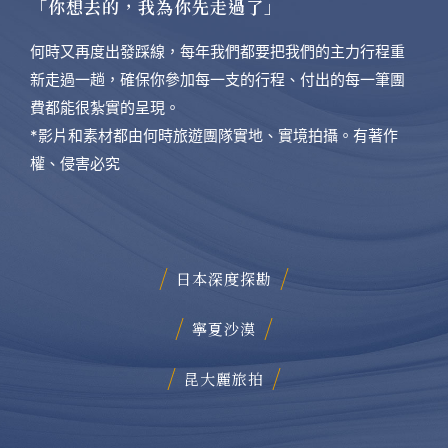
「你想去的，我為你先走過了」
何時又再度出發踩線，每年我們都要把我們的主力行程重
新走過一趟，確保你參加每一支的行程、付出的每一筆團
費都能很紮實的呈現。
*影片和素材都由何時旅遊團隊實地、實境拍攝。有著作
權、侵害必究
日本深度探勘
寧夏沙漠
昆大麗旅拍