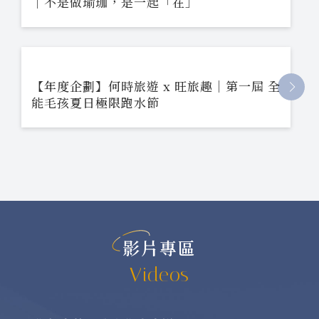
｜不是做瑜珈，是一起「在」
【年度企劃】何時旅遊 x 旺旅趣｜第一屆 全
能毛孩夏日極限跑水節
影片專區
Videos