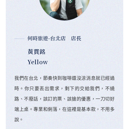
何時旅遊-台北店 店長
黃貫銘
Yellow
我們在台北，節奏快到咖啡還沒涼消息就已經過
時。你只要丟出需求，剩下的交給我們，不繞
路、不廢話，該訂的票、該搶的優惠，一刀切好
端上桌。專業和俐落，在這裡是基本款，不用多
說。