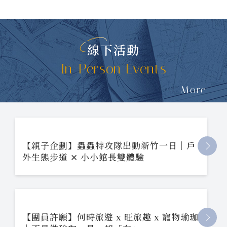
線下活動
In-Person Events
More
【親子企劃】蟲蟲特攻隊出動新竹一日｜戶
外生態步道 ✕ 小小館長雙體驗
【團員許願】何時旅遊 x 旺旅趣 x 寵物瑜珈