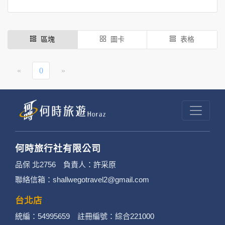
區塊
圖卡
表格
«
0
»
何時旅行社有限公司
品保 北2756 負責人：許采原
聯絡信箱：shallwegotravel2@gmail.com
台北店
統編：54995659 註冊編號：綜合221000