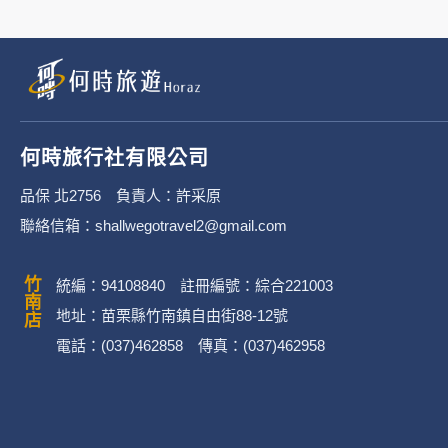
何時旅行社有限公司
品保 北2756 負責人：許采原
聯絡信箱：shallwegotravel2@gmail.com
竹南店
統編：94108840 註冊編號：綜合221003
地址：苗栗縣竹南鎮自由街88-12號
電話：(037)462858 傳真：(037)462958