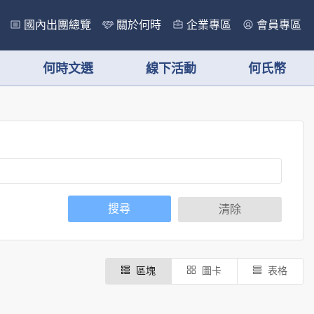
國內出團總覽
關於何時
企業專區
會員專區
何時文選
線下活動
何氏幣
搜尋
清除
區塊
圖卡
表格