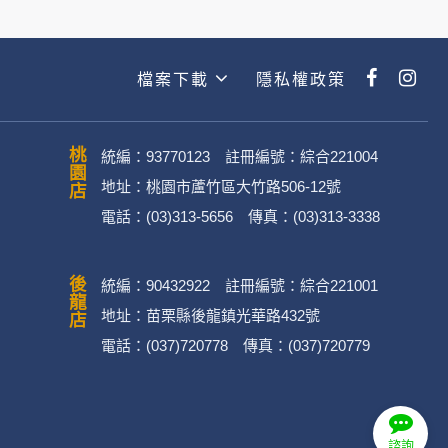
檔案下載
隱私權政策
桃園店
統編：93770123 註冊編號：綜合221004
地址：桃園市蘆竹區大竹路506-12號
電話：(03)313-5656 傳真：(03)313-3338
後龍店
統編：90432922 註冊編號：綜合221001
地址：苗栗縣後龍鎮光華路432號
電話：(037)720778 傳真：(037)720779
諮詢