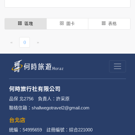
區塊
圖卡
表格
«
0
»
何時旅行社有限公司
品保 北2756 負責人：許采原
聯絡信箱：shallwegotravel2@gmail.com
台北店
統編：54995659 註冊編號：綜合221000