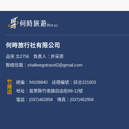
何時旅行社有限公司
品保 北2756 負責人：許采原
聯絡信箱：shallwegotravel2@gmail.com
竹南店
統編：94108840 註冊編號：綜合221003
地址：苗栗縣竹南鎮自由街88-12號
電話：(037)462858 傳真：(037)462958