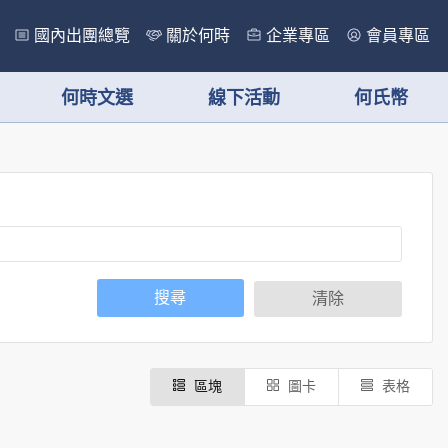
國內出團總覽
關於何時
企業專區
會員專區
何時文選
線下活動
何氏幣
搜尋
清除
區塊
圖卡
表格