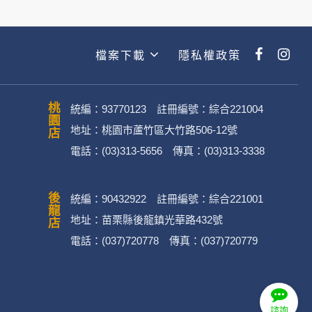
檔案下載
隱私權政策
桃園店
統編：93770123 註冊編號：綜合221004
地址：桃園市蘆竹區大竹路506-12號
電話：(03)313-5656 傳真：(03)313-3338
後龍店
統編：90432922 註冊編號：綜合221001
地址：苗栗縣後龍鎮光華路432號
電話：(037)720778 傳真：(037)720779
諮詢