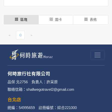
區塊
圖卡
表格
«
0
»
何時旅行社有限公司
品保 北2756 負責人：許采原
聯絡信箱：shallwegotravel2@gmail.com
台北店
統編：54995659 註冊編號：綜合221000