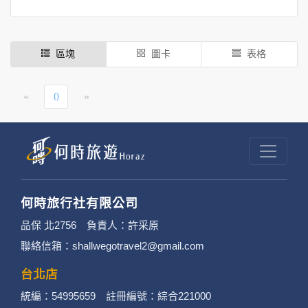
區塊
圖卡
表格
«
0
»
何時旅行社有限公司
品保 北2756 負責人：許采原
聯絡信箱：shallwegotravel2@gmail.com
台北店
統編：54995659 註冊編號：綜合221000