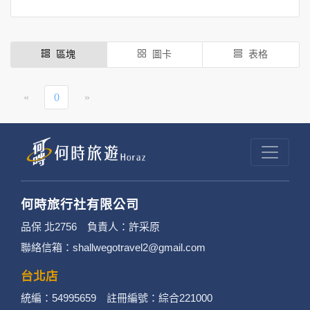
區塊
圖卡
表格
«
0
»
何時旅行社有限公司
品保 北2756 負責人：許采原
聯絡信箱：shallwegotravel2@gmail.com
台北店
統編：54995659 註冊編號：綜合221000