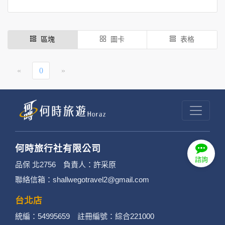
區塊
圖卡
表格
«
0
»
何時旅行社有限公司
諮詢
品保 北2756 負責人：許采原
聯絡信箱：shallwegotravel2@gmail.com
台北店
統編：54995659 註冊編號：綜合221000