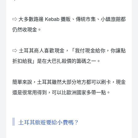
⇨ 大多數路邊 Kebab 攤販、傳統市集、小鎮旅館都
仍然收現金。
⇨ 土耳其商人喜歡現金，「我付現金給你，你讓點
折扣給我」是在大巴扎殺價的籌碼之一。
簡單來說，土耳其雖然大部分地方都可以刷卡，現金
還是很常用得到，可以比歐洲國家多帶一點。
土耳其旅遊要給小費嗎？