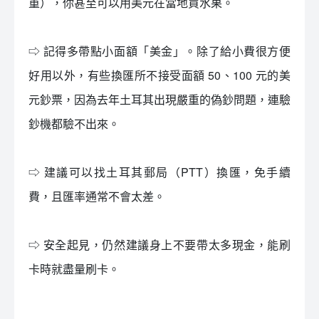
重），你甚至可以用美元在當地買水果。
⇨ 記得多帶點小面額「美金」。除了給小費很方便
好用以外，有些換匯所不接受面額 50、100 元的美
元鈔票，因為去年土耳其出現嚴重的偽鈔問題，連驗
鈔機都驗不出來。
⇨ 建議可以找土耳其郵局（PTT）換匯，免手續
費，且匯率通常不會太差。
⇨ 安全起見，仍然建議身上不要帶太多現金，能刷
卡時就盡量刷卡。