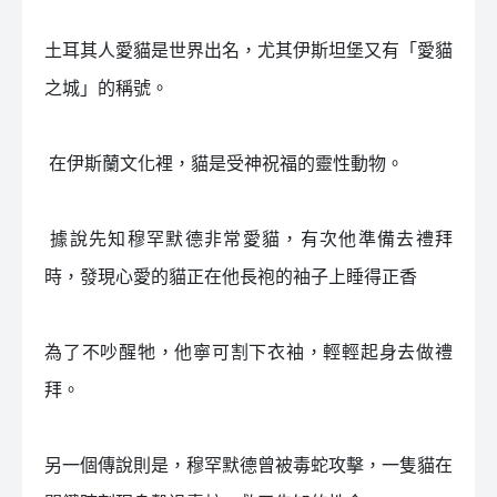
土耳其人愛貓是世界出名，尤其伊斯坦堡又有「愛貓
之城」的稱號。
󠀠 在伊斯蘭文化裡，貓是受神祝福的靈性動物。
󠀠 據說先知穆罕默德非常愛貓，有次他準備去禮拜
時，發現心愛的貓正在他長袍的袖子上睡得正香
為了不吵醒牠，他寧可割下衣袖，輕輕起身去做禮
拜。
另一個傳說則是，穆罕默德曾被毒蛇攻擊，一隻貓在