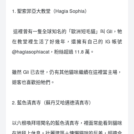
1. 聖索菲亞大教堂（Hagia Sophia）
󠀠 這裡曾有一隻全球知名的「歐洲短毛貓」叫 Gli，牠
在教堂裡生活了好幾年，還擁有自己的 IG 帳號
@hagiasophiacat，粉絲超過 11.8 萬。
雖然 Gli 已去世，仍有其他貓咪繼續在這裡當主場，
遊客也喜歡拍牠們。
2. 藍色清真寺（蘇丹艾哈邁德清真寺）
以六根喚拜塔聞名的藍色清真寺，裡面常能看到貓咪
在地毯上休息。壯麗建築＋慵懶貓咪的反差，超適合