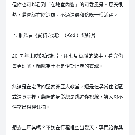
但你也可以看到「在地室內貓」的可愛風景。夏天很
熱，貓會躲在陰涼處，不過清晨和傍晚一樣活躍。
󠀠 4. 推薦看《愛貓之城》（Kedi）紀錄片
󠀠 󠀠
2017 年上映的紀錄片，用七隻街貓的故事，看完你
會更理解，貓咪為什麼是伊斯坦堡的靈魂。
無論是在宏偉的聖索菲亞大教堂，還是在尋常住宅區
或清真寺裡，貓咪的身影總是跳進你視線，讓人忍不
住拿出相機狂拍。
想去土耳其嗎？不妨在行程裡空出幾天，專門給你與