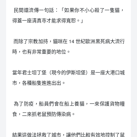
󠀠 民間還流傳一句話：「如果你不小心殺了一隻貓，
得蓋一座清真寺才能求得寬恕。」
󠀠 而除了宗教加持，貓咪在 14 世紀歐洲黑死病大流行
時，也有非常重要的地位。
當年君士坦丁堡（現今的伊斯坦堡）是一座大港口城
市，各種船隻進進出出。
󠀠 為了防疫，船員們會在船上養貓，一來保護貨物糧
食，二來抓老鼠預防傳染病。
結果這做法拯救了城市，讓他們比較有效地控制了鼠