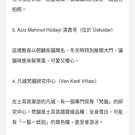
拍照。
3. Aziz Mahmut Hüdayi 清真寺（位於 Üsküdar）
這裡教長以照顧街貓聞名，冬天時特別敞開大門，讓
貓咪進來躲寒風，可愛又暖心。
4. 凡城梵貓研究中心（Van Kedi Villası）
在土耳其東部的凡城，有一個專門保育「梵貓」的研
究中心。梵貓是土耳其國寶級品種：全身雪白，可能
有「一藍一琥珀」的異色瞳，甚至會游泳。
󠀠 󠀠