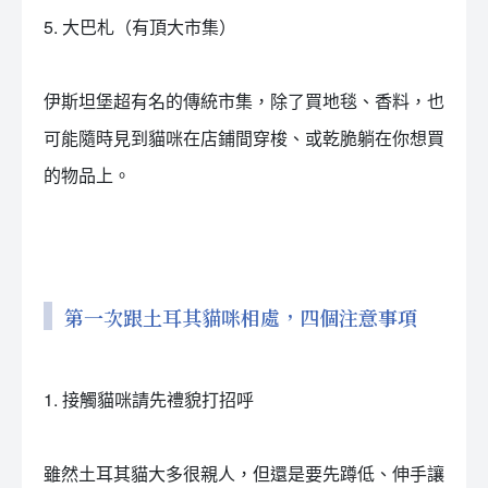
5. 大巴札（有頂大市集）
󠀠 󠀠󠀠
伊斯坦堡超有名的傳統市集，除了買地毯、香料，也
可能隨時見到貓咪在店鋪間穿梭、或乾脆躺在你想買
的物品上。
第一次跟土耳其貓咪相處，四個注意事項
1. 接觸貓咪請先禮貌打招呼
雖然土耳其貓大多很親人，但還是要先蹲低、伸手讓